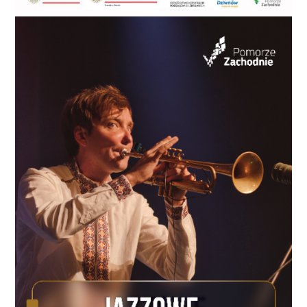
że impreza została sfinansowana przez
Stowarzyszenie Lepszy Koszalin z największym
finansowym udziałem pana Artura Wezgraja. –
dodaje Ostaszewski. Faktury za wynajem obiektu
ZOS wystawi jednak spółce PerMedia. Nie wiadomo
także kto podpisał umowę i kto sfinansował występ
samego zespołu Wilki. Przewodniczący Rady
Powiatowej SLD zaznaczył, że na ulotce
wykorzystano zdjęcie z oficjalnej prezentacji Artura
Wezgraja jako kandydata na prezydenta Koszalina, w
trakcie imprezy wystąpił wspomniany Artur Wezgraj,
a także zaprezentowano film promujący
Stowarzyszenie Lepszy Koszalin z logo identycznym,
jakim posługuje się Komitet Wyborczy LK. –
Powyższe działania budzą uzasadnione wątpliwości
w świetle zasad finansowania kampanii wyborczych
oraz prowadzenia agitacji wyborczej. – informuje
Adam Ostaszewski, przewodniczący Rady