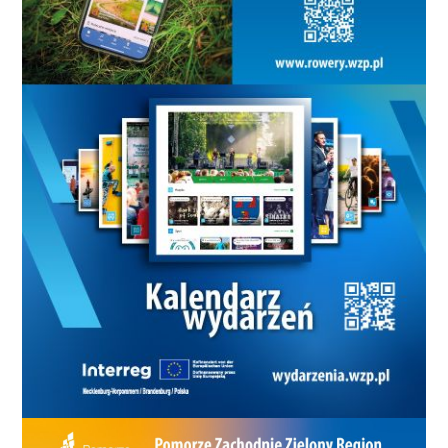
rocznicy swojego istnienia promując przy tym swoje
logo czy stronę internetową wykorzystywaną przez
Komitet Wyborczy oraz pokazując kandydatów w
wyborach. – Takie postępowanie bez wątpienia
zostałoby zaliczone jako prowadzenie agitacji
wyborczej. – uważa Ostaszewski. Przewodniczący
SLD zwrócił się do PKW o sprawdzenie, czy nie doszło
do naruszenia przepisów ordynacji wyborczej
skutkujących koniecznością zaliczenia kosztów
organizacji imprezy w koszty prowadzenia kampanii
wyborczej przez KW Lepszy Koszalin. Dziś trudno
powiedzieć, czy wszystko odbyło się zgodnie z
prawem. Znaków zapytania jest dużo. - Tylko i
wyłącznie wiążąca wykładnia przepisów poczyniona
przez Państwową Komisję Wyborczą jest w stanie
rozwiać wątpliwości w tej sprawie. – słusznie
uważa lider koszalińskiego SLD. Poniżej
zamieszczamy: Pełne oświadczenie Moniki Tkaczyk