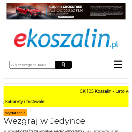
☰
CK 105 Koszalin - Lato w Mieśc
 i festiwale
Wydarzenia
Wezgraj w Jedynce
Autor
ekoszalin za Polskie Radio Program 1
14 Listopada 2014