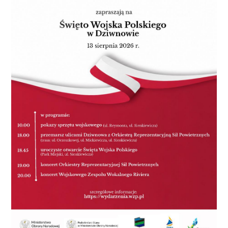
imieniu Właścicieli Hali, PerMedia S.A. przekazała
skwitował krótko Jacek, syn Artura obaj Wezgraj.
bowiem organizację imprezy Stowarzyszeniu Lepszy
Wypowiedzi Jacka Wezgraja są autoryzowane.
Koszalin, które zorganizowało w tym dniu swój
Koncert Urodzinowy. Ponadto podczas imprezy na
szeroką skalę prowadzona była kampania
reklamowa Stowarzyszenia Lepszy Koszalin wraz
z agitacją do wstąpienia w szeregi Stowarzyszenia, na
którą Zarząd Obiektów Sportowych Sp. z o.o. nie
wydał w imieniu Właścicieli Hali wcześniejszej zgody.
Spółka PerMedia S.A. ani Stowarzyszenie Lepszy
Koszalin nawet nie próbowały uzyskać wymaganych
zgód i nie poinformowały Zarządu Obiektów
Sportowych Sp. z o.o. ani Właścicieli Hali o swoich
zamiarach względem organizowanej imprezy –
dodaje szefowa ZOS. Wyjaśnienia wymaga sprawa
finansowania koncertu. - Stowarzyszenie Lepszy
Koszalin oraz pan Artur Wezgraj na swoich kontach
na portalu społecznościowym Facebook oświadczyli,