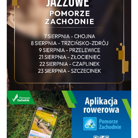
Powiatowej SLD w naszym mieście. Przewodniczący
SLD podkreślił, że konieczna jest odpowiedź, czy
Stowarzyszenie tworzące Komitet Wyborczy i
organizujące komercyjną imprezę w trakcie
kampanii wyborczej, na której to imprezie
promowane jest logo KW oraz jego strona
internetowa, nie spełnia znamion prowadzenia
agitacji wyborczej. – W trakcie imprezy promowano
oficjalnie poglądy członków Stowarzyszenia Lepszy
Koszalin. Stowarzyszenie to tworzy jednak Komitet
Wyborczy, zatem oczywistym jest, że poglądy
członków Stowarzyszenia są tożsame z poglądami
członków Komitetu Wyborczego i kandydatów w
wyborach, w szczególności kandydata na funkcję
prezydenta miasta. – twierdzi Adam Ostaszewski.
Według lidera koszalińskiego SLD nie do pomyślenia
jest to, aby partia polityczna w trakcie kampanii
wyborczej sfinansowała imprezę masową z okazji