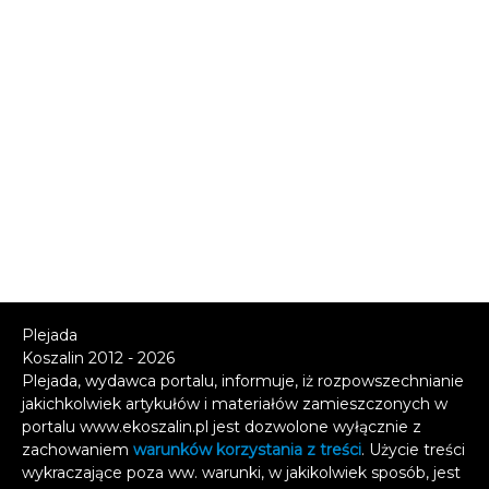
Plejada
Koszalin 2012 - 2026
Plejada, wydawca portalu, informuje, iż rozpowszechnianie
jakichkolwiek artykułów i materiałów zamieszczonych w
portalu www.ekoszalin.pl jest dozwolone wyłącznie z
zachowaniem
warunków korzystania z treści
. Użycie treści
wykraczające poza ww. warunki, w jakikolwiek sposób, jest