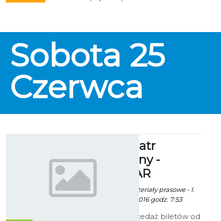
Pływanie zaprasza Park Wodny
Koszalin. Już 24 czerwca od godz.
20.00 wyjątkowe doznania czekać
będą na amatorów sauny i zabaw
Sobota
25
w wodzie. Przygotowano także
konkursy z nagrodami.
Czerwca
Bałtycki Teatr
Dramatyczny -
REPERTUAR
Robert Kuliński/ materiały prasowe - I.
Rogowska - 13 Maj 2016 godz. 7:53
Rezerwacja i sprzedaż biletów od