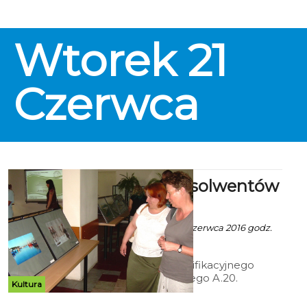
Wtorek
21
Czerwca
Zdjęcia absolwentów
CKU
Robert Kuliński - 3 Czerwca 2016 godz.
20:26
Absolwenci Kwalifikacyjnego
Kursu Zawodowego A.20.
Kultura
rejestracja i obróbka obrazu, który
odbywa się w Centrum