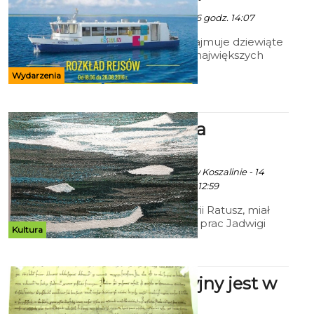
szczegółowy program.
Art - 10 Czerwca 2016 godz. 14:07
Jezioro Jamno zajmuje dziewiąte
miejsce na liście największych
polskich jezior, a trzecie, po Dąbiu
Wydarzenia
i Miedwiu, w województwie
zachodniopomorskim.
Gobeliny na
wystawie
Ekoszalin z inf. UM w Koszalinie - 14
Czerwca 2016 godz. 12:59
Na I piętrze Galerii Ratusz, miał
miejsce wernisaż prac Jadwigi
Kultura
Grobelnej. Wystawę mona
podziwiać do 12 lipca.
Akt Lokacyjny jest w
muzeum