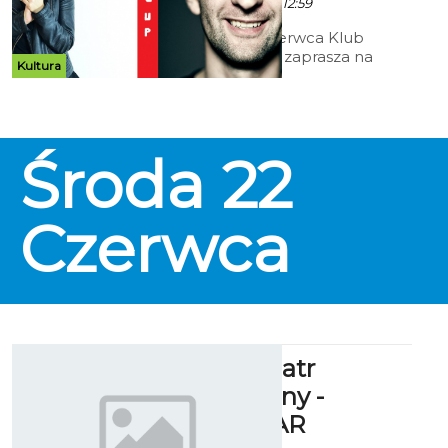
Czerwca 2016 godz. 12:59
We wtorek 21 czerwca Klub
Kawałek Podłogi zaprasza na
Kultura
kolejną odsłonę popularnej
imprezy Stand-up Koszalin.
Środa
22
Czerwca
Bałtycki Teatr
Dramatyczny -
REPERTUAR