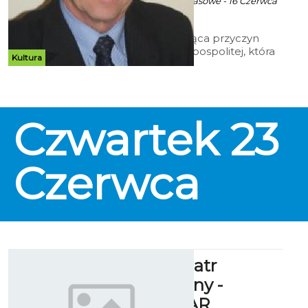
ekoszalin za mat. prasowe - 16 Czerwca
2016 godz. 12:47
Prelekcja dotycząca przyczyn
upadku I Rzeczypospolitej, która
Kultura
odbędzie się w środę (22 bm.) o
godz. 18:30 w siedzibie
Katolickiego Stowarzyszenia
Civitas Christiana przy ul.
Zwycięstwa 135a w Koszalinie.
Czwartek
23
Prelekcję poprowadzi Jan Lech
Skowera.
Czerwca
Bałtycki Teatr
Dramatyczny -
REPERTUAR