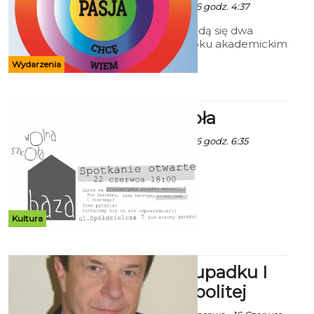
Ala - 16 Czerwca 2016 godz. 4:37
W czerwcu odbędą się dwa
ostatnie w tym roku akademickim
dyżury doradztwa zawodowego w
Wydarzenia
Biurze Karier Politechniki
Koszalińskiej.
Wolna szkoła
Ala - 17 Czerwca 2016 godz. 6:35
Kultura
Przyczyny upadku I
Rzeczypospolitej