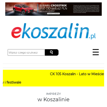
☰
CK 105 Koszalin - Lato w Mieście HARMONOGRAM
PROGRAM: La
IMPREZY
w Koszalinie