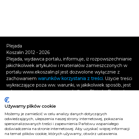
Plejada
Koszalin 2012 - 2026
Plejada, wydawca portalu, informuje, iż rozpowszechnianie
jakichkolwiek artykułów i materiałów zamieszczonych w
portalu www.ekoszalin.pl jest dozwolone wyłącznie z
zachowaniem
warunków korzystania z treści
. Użycie treści
wykraczające poza ww. warunki, w jakikolwiek sposób, jest
zabronione bez pisemnej zgody firmy Plejada. Dowiedz
się, w jaki sposób możesz uzyskać
licencję na
wykorzystanie treści
.
Używamy plików cookie
Możemy je zamieścić w celu analizy danych dotyczących
Naruszenie tych zasad jest łamaniem prawa i grozi
odwiedzających, ulepszenia naszej strony internetowej, pokazania
odpowiedzialnością karną.
spersonalizowanych treści i zapewnienia Państwu wspaniałego
doświadczenia na stronie internetowej. Aby uzyskać więcej informacji
Wszelkie prawa zastrzeżone
.
na temat plików cookie, których używamy, otwórz ustawienia.