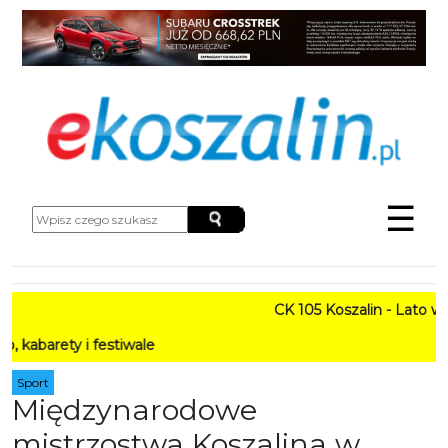
☰
CK 105 Koszalin - Lato w Mieś
y i festiwale
Sport
Międzynarodowe
mistrzostwa Koszalina w