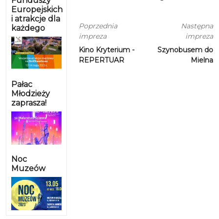
Funduszy
Europejskich
i atrakcje dla
Poprzednia
Następna
każdego
impreza
impreza
Kino Kryterium -
Szynobusem do
REPERTUAR
Mielna
Pałac
Młodzieży
zaprasza!
Noc
Muzeów