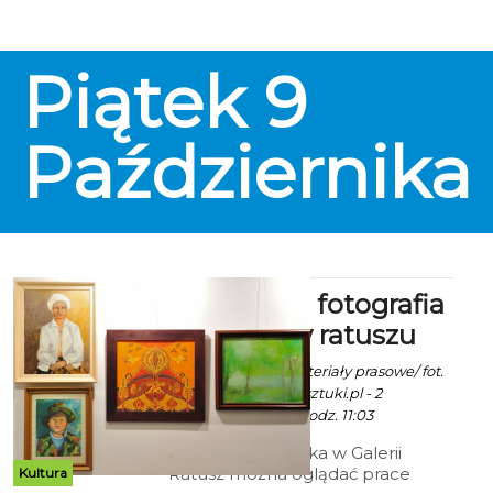
miłość". Rogaliński to artysta
wszechstronny, którego
twórczość obejmuje niemal
Piątek
9
wszystkie techniki. Organizatorem
jest Galeria Scena, prace zostaną
wystawione w sali City Box.
Października
Malarstwo, fotografia
i tkanina w ratuszu
Robert Kuliński/ materiały prasowe/ fot.
www.klub.tworcowsztuki.pl - 2
Października 2015 godz. 11:03
Do 26 października w Galerii
Ratusz można oglądać prace
Kultura