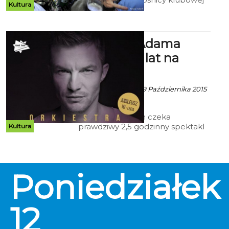
Kultura
zabawy mają w czym wybierać.
Obok imprez typowo tanecznych
odbędzie się sporo koncertów.
Orkiestra Adama
Sztaby - 10 lat na
scenie!
ekoszalin za HSW - 9 Października 2015
godz. 19:13
Dzisiaj koszalinian czeka
prawdziwy 2,5 godzinny spektakl
Kultura
audio-wizualny! Za wydarzeniem
stoi zorganizowana 100 osobowa
produkcja oraz 7 ton sprzętu,
który zapewni najlepsze doznania
Poniedziałek
artystyczne. Widowisko uzupełnią
przygotowane specjalnie na tę
okazję wizualizacje, wyświetlane
na ekranach ledowych o
12
powierzchni 50m2.