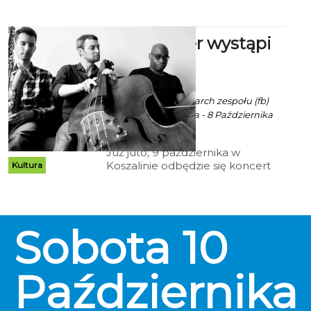
duetowi DJ – ów Daro i Tomi,
towarzyszyć będzie wyśmienity
koszaliński skrzypek Vogel.
Mike Parker wystąpi
w Kawałku
ekoszalin POLECA
Robert Kuliński/ fot. arch zespołu (fb)
autor: Kasia Kukielka - 8 Października
2015 godz. 14:37
Już juto, 9 października w
Koszalinie odbędzie się koncert
Kultura
jazzowy o niezwykle
nowoczesnym charakterze. Na
scenie klubu Kawałek Podłogi,
zaprezentuje się nowojorski
Sobota
10
basista Mike Parker ze swoim
niezwykłym trio.
Października