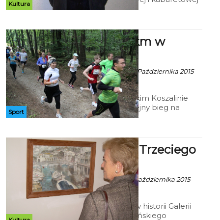
Kultura
Jan Kanty Pawluśkiewicz, objawił
swoją twórczość malarską
rodzimej bohemie w holu kina
Kryterium. Wystawę pt. „Voyage”
Bieg na 5 km w
można podziwiać do 1 listopada.
Kłosie
Artur Rutkowski - 4 Października 2015
godz. 20:48
W pod koszalińskim Koszalinie
odbędzie się kolejny bieg na
Sport
dystansie 5 km. Organizatorzy
postarali się o kilka nagród
Malarstwo Trzeciego
Wieku
Robert Kuliński - 8 Października 2015
godz. 21:29
Po raz pierwszy w historii Galerii
Antresola koszalińskiego
Kultura