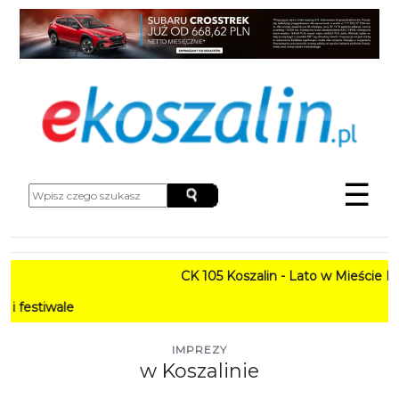
☰
CK 105 Koszalin - Lato w Mieście HARMONOGRAM
PROGRAM: Lat
IMPREZY
w Koszalinie