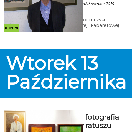
Robert Kuliński - 3 Października 2015
godz. 10:44
Znany kompozytor muzyki
teatralnej, filmowej i kabaretowej
Kultura
Jan Kanty Pawluśkiewicz, objawił
swoją twórczość malarską
rodzimej bohemie w holu kina
Kryterium. Wystawę pt. „Voyage”
można podziwiać do 1 listopada.
Wtorek
13
Października
Malarstwo, fotografia
i tkanina w ratuszu