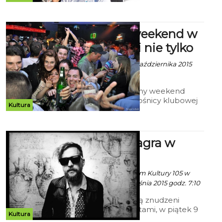
Graal. Piątkowy koncert promuje
ostatnią płytę grupy „Terrrrapia”.
Klubowy weekend w
Koszalinie i nie tylko
Robert Kuliński - 9 Października 2015
godz. 10:10
Zaczyna się kolejny weekend
października. Miłośnicy klubowej
Kultura
zabawy mają w czym wybierać.
Obok imprez typowo tanecznych
odbędzie się sporo koncertów.
Organek zagra w
Clubie 105
Ekoszalin za Centrum Kultury 105 w
Koszalinie - 29 Września 2015 godz. 7:10
Wszyscy, którzy są znudzeni
radiowymi playlistami, w piątek 9
Kultura
października mają szansę