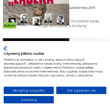
ekoszalin POLECA
Robert Kuliński - 6 Października 2015
godz. 10:53
Miłośnicy historii z Koszalina będą
mogli skorzystać z kolejnej
Kultura
ciekawej propozycji, którą
przygotowali pracownicy
Instytutu Pamięci Narodowej. 13
Pan Sułek i Pani Eliza
października, swoją działalność
rozpocznie Centrum Edukacyjne
w BTD
IPN Przystanek Historia.
Używamy plików cookie
ekoszalin POLECA
Możemy je zamieścić w celu analizy danych dotyczących
odwiedzających, ulepszenia naszej strony internetowej, pokazania
Robert Kuliński/ materiały prasowe - 11
spersonalizowanych treści i zapewnienia Państwu wspaniałego
Października 2015 godz. 15:46
doświadczenia na stronie internetowej. Aby uzyskać więcej informacji
na temat plików cookie, których używamy, otwórz ustawienia.
W Bałtyckim Teatrze
Dramatycznym już w najbliższy
Kultura
wtorek, 13 października zabrzmi
Akceptuj wszystko
Nie zgadzam się
jedno z najsłynniejszych wyznań
miłosnych w historii radia:
Dostosuj
„Kocham Pana, Panie Sułku”.
Historia ekscentrycznej pary