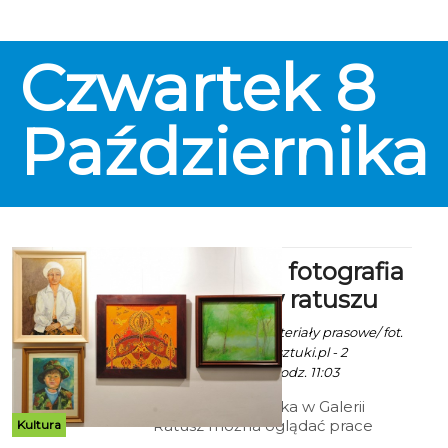
Czwartek
8
Października
Malarstwo, fotografia
i tkanina w ratuszu
Robert Kuliński/ materiały prasowe/ fot.
www.klub.tworcowsztuki.pl - 2
Października 2015 godz. 11:03
Do 26 października w Galerii
Ratusz można oglądać prace
Kultura
artystów zrzeszonych w Związku