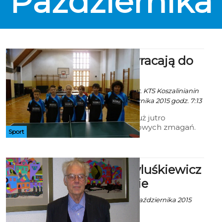
Października
wstęp do klubu jest darmowy.
Tenisiści wracają do
gry
Artur Rutkowski / fot. KTS Koszalinianin
Koszalin - 2 Października 2015 godz. 7:13
Tenisiści stołowi już jutro
powracają do ligowych zmagań.
Sport
W nadchodzącym sezonie KTS
Koszalinianin posiada zespoły w
III, IV i IV lidze ZPZS.
Mistrz Pawluśkiewicz
w Koszalinie
Robert Kuliński - 3 Października 2015
godz. 10:44