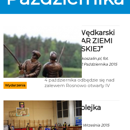
IV Festyn Wędkarski
pn. „PUCHAR ZIEMI
KOSZALIŃSKIEJ”
ekoszalin za powiat.koszalin.pl, fot.
powiat.koszalin.pl - 2 Października 2015
godz. 2:48
4 października odbędzie się nad
zalewem Rosnowo otwarty IV
Wydarzenia
Festyn Wędkarski „Puchar Ziemi
Koszalińskiej”.
Pierwsza kolejka
KALK-u
Artur Rutkowski - 29 Września 2015