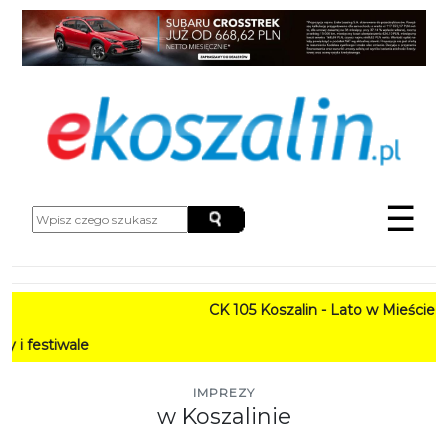
☰
CK 105 Koszalin - Lato w Mieście HARMONOGRAM
PROGRAM: La
IMPREZY
w Koszalinie