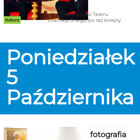
14:55
Scena Bałtyckiego Teatru
Dramatycznego, po raz kolejny
Kultura
stanie się miejscem akcji
charytatywnej. Z inicjatywy
dyrektora BTD Zdzisława
Derebeckiego, koszalinianie będą
Poniedziałek
mieli okazję wesprzeć koszalińskie
Hospiscjum im. Św. M. Kolbego.
5
Października
Malarstwo, fotografia