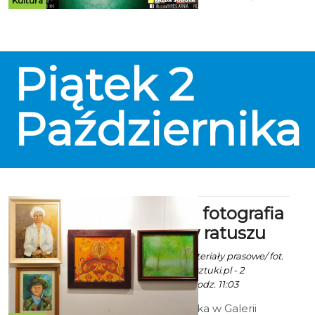
Kultura
sezon imprezowy w Studenckim
Klubie Kreślarnia.
Piątek
2
Października
Malarstwo, fotografia
i tkanina w ratuszu
Robert Kuliński/ materiały prasowe/ fot.
www.klub.tworcowsztuki.pl - 2
Października 2015 godz. 11:03
Do 26 października w Galerii