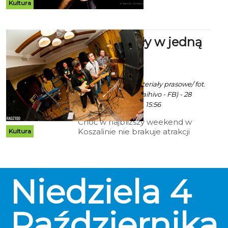
Kultura
formacji Chorzy. Grupa
prezentuje tzw. rock społeczny,
będący pastiszem i parodią
muzyki popularnej.
Trzy zespoły w jedną
noc
ekoszalin POLECA
Robert Kuliński/ materiały prasowe/ fot.
gł. Radz100 (arch. Paihivo - FB) - 28
Września 2015 godz. 15:56
Choć w najbliższy weekend w
Koszalinie nie brakuje atrakcji
Kultura
koncertowych, to warto rozważyć
wyjazd do Darłowa. Sobotnią
nocą, 3 października na scenie
Karczmy Rzymskiej, wystąpią:
Niedziela
4
Paihivo, Maczku Paczke i
Whoiswho.
Października