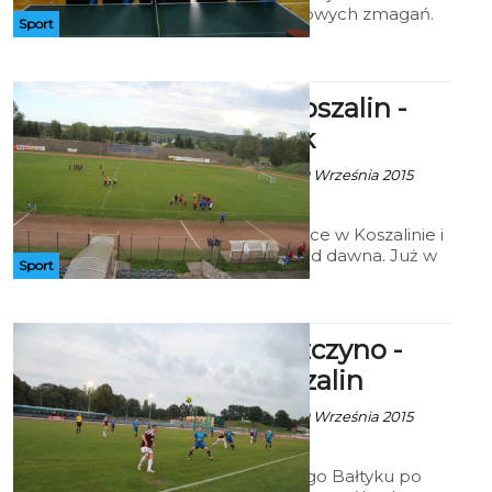
powracają do ligowych zmagań.
Sport
W nadchodzącym sezonie KTS
Koszalinianin posiada zespoły w
III, IV i IV lidze ZPZS.
Gwardia Koszalin -
Gryf Słupsk
Artur Rutkowski - 29 Września 2015
godz. 22:01
Na ten mecz kibice w Koszalinie i
Słupsku czekali od dawna. Już w
Sport
sobotę na stadionie przy ul. Fałata
34 miejscowa Gwardia podejmie
słupskiego Gryfa
KS Chwaszczyno -
Bałtyk Koszalin
Artur Rutkowski - 29 Września 2015
godz. 22:09
Zespół III ligowego Bałtyku po