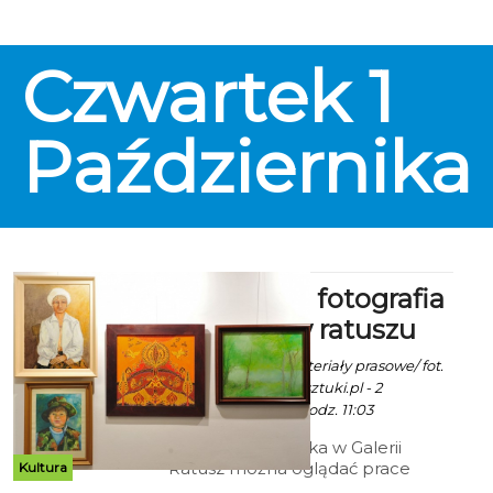
Czwartek
1
Października
Malarstwo, fotografia
i tkanina w ratuszu
Robert Kuliński/ materiały prasowe/ fot.
www.klub.tworcowsztuki.pl - 2
Października 2015 godz. 11:03
Do 26 października w Galerii
Ratusz można oglądać prace
Kultura
artystów zrzeszonych w Związku