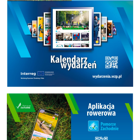
w ramach kursu This pod
przewodnictwem Juranda
Barlika, niestrudzonego
propagatora filozofii.