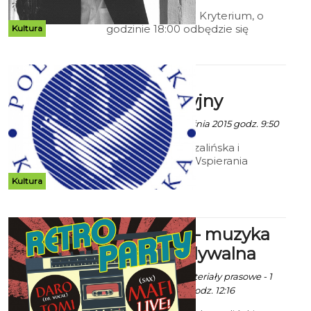
Jutro w holu kina Kryterium, o
godzinie 18:00 odbędzie się
Kultura
wernisaż otwierający wystawę
Jana Kantego Pawluśkiewicza.
Koncert
inauguracyjny
ekoszalin - 28 Września 2015 godz. 9:50
Politechnika Koszalińska i
Stowarzyszenie Wspierania
Rozwoju PK zapraszają do sali
Kultura
Filharmonii Koszalińskiej na
koncert inauguracyjny 2
października o godz. 18.00.
Trokadero - muzyka
nieprzewidywalna
Robert Kuliński/ materiały prasowe - 1
Października 2015 godz. 12:16