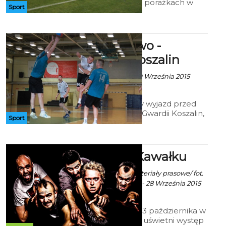
dwóch kolejnych porażkach w
Sport
najbliższą sobotę o godzinie 16.00
zagra na wyjeździe z KS
Chwaszczyno
GKS Żukowo -
Gwardia Koszalin
Artur Rutkowski - 29 Września 2015
godz. 21:58
Niezwykle trudny wyjazd przed
szczypiornistami Gwardii Koszalin,
Sport
którzy w Żukowie zmierzą się z
miejscowym GKS-em.
Chorzy w Kawałku
Robert Kuliński/ materiały prasowe/ fot.
gł. Marcin Korneluk - 28 Września 2015
godz. 10:06
Sobotni wieczór, 3 października w
Kawałku Podłogi uświetni występ