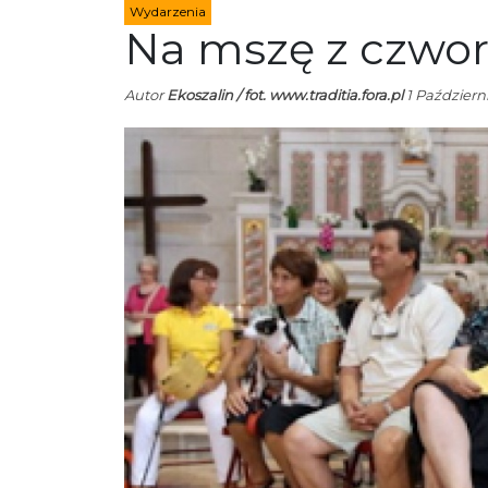
Wydarzenia
Na mszę z czwo
Autor
Ekoszalin / fot. www.traditia.fora.pl
1 Październi