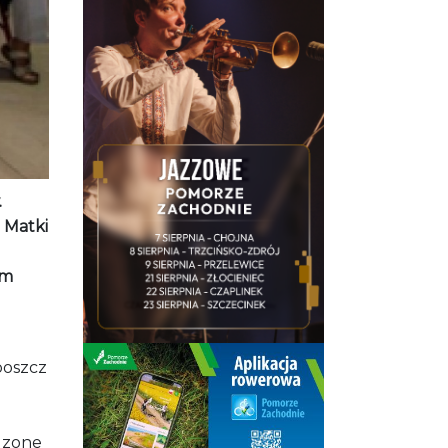
.
 Matki
em
boszcz
wdzone