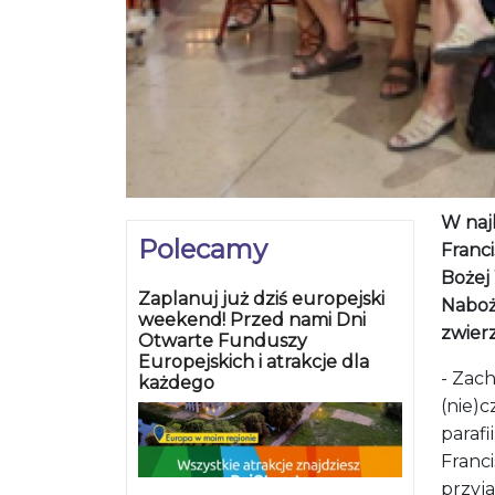
W najb
Polecamy
Franci
Bożej
Zaplanuj już dziś europejski
Naboż
weekend! Przed nami Dni
zwierz
Otwarte Funduszy
Europejskich i atrakcje dla
- Zac
każdego
(nie)c
parafi
Franc
przyj