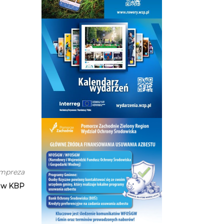
impreza
r w KBP