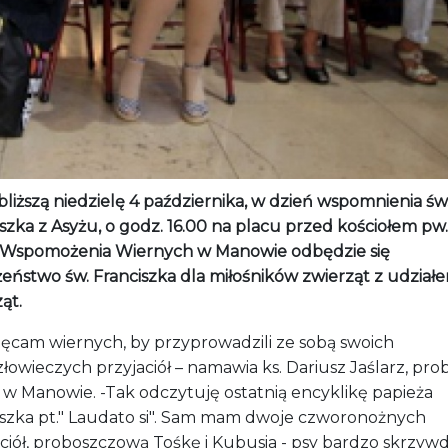
liższą niedzielę 4 października, w dzień wspomnienia św
szka z Asyżu, o godz. 16.00 na placu przed kościołem pw.
 Wspomożenia Wiernych w Manowie odbędzie się
eństwo św. Franciszka dla miłośników zwierząt z udział
ąt.
hęcam wiernych, by przyprowadzili ze sobą swoich
złowieczych przyjaciół – namawia ks. Dariusz Jaślarz, pro
i w Manowie. -Tak odczytuję ostatnią encyklikę papieża
iszka pt." Laudato si". Sam mam dwoje czworonożnych
aciół, proboszczową Tośkę i Kubusia - psy bardzo skrzy