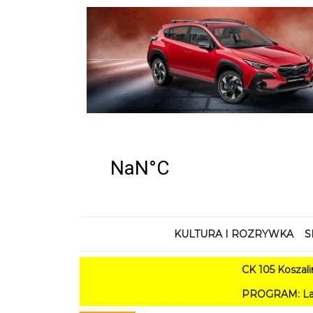
KULTURA I ROZRYWKA
S
CK 105 Koszalin - Lato w
PROGRAM: Lato w Amfiteatrze