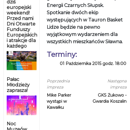
dziś
Energii Czarnych Słupsk.
europejski
Spotkanie dwóch ekip
weekend!
Przed nami
występujących w Tauron Basket
Dni Otwarte
Lidze będzie na pewno
Funduszy
wyjątkowym wydarzeniem dla
Europejskich
i atrakcje dla
wszystkich mieszkańców Sławna.
każdego
Terminy:
01 Października 2015 godz. 18:00
Pałac
Poprzednia
Następna
Młodzieży
impreza
impreza
zaprasza!
Mike Parker
GKS Żukowo -
wystąpi w
Gwardia Koszalin
Kawałku
Noc
Muzeów