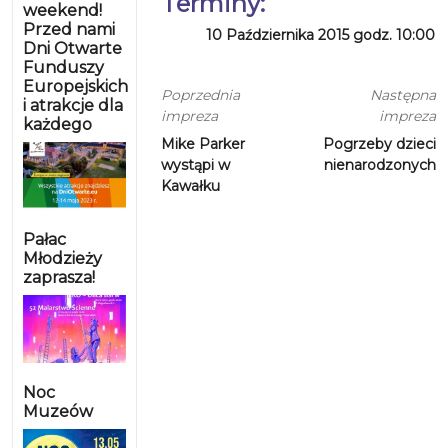
Terminy:
weekend!
Przed nami
10 Października 2015 godz. 10:00
Dni Otwarte
Funduszy
Europejskich
Poprzednia
Następna
i atrakcje dla
impreza
impreza
każdego
Mike Parker
Pogrzeby dzieci
wystąpi w
nienarodzonych
Kawałku
Pałac
Młodzieży
zaprasza!
Noc
Muzeów