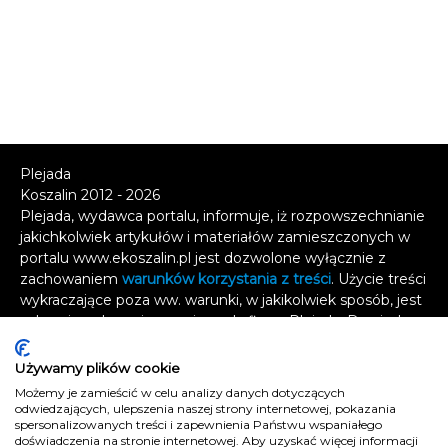
Plejada
Koszalin 2012 - 2026
Plejada, wydawca portalu, informuje, iż rozpowszechnianie
jakichkolwiek artykułów i materiałów zamieszczonych w
portalu www.ekoszalin.pl jest dozwolone wyłącznie z
zachowaniem
warunków korzystania z treści
. Użycie treści
wykraczające poza ww. warunki, w jakikolwiek sposób, jest
zabronione bez pisemnej zgody firmy Plejada. Dowiedz
się, w jaki sposób możesz uzyskać
licencję na
wykorzystanie treści
.
Używamy plików cookie
Możemy je zamieścić w celu analizy danych dotyczących
Naruszenie tych zasad jest łamaniem prawa i grozi
odwiedzających, ulepszenia naszej strony internetowej, pokazania
spersonalizowanych treści i zapewnienia Państwu wspaniałego
odpowiedzialnością karną.
doświadczenia na stronie internetowej. Aby uzyskać więcej informacji
Wszelkie prawa zastrzeżone
.