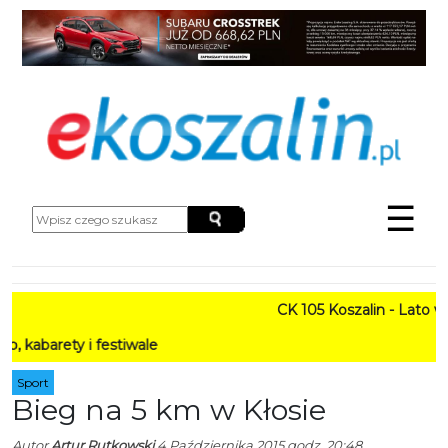
☰
CK 105 Koszalin - Lato w Mie
ty i festiwale
Sport
Bieg na 5 km w Kłosie
Autor
Artur Rutkowski
4 Października 2015 godz. 20:48