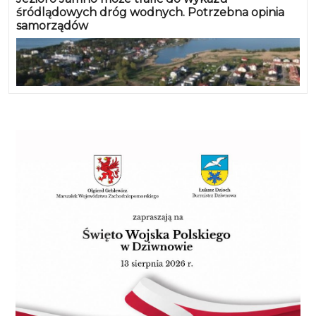
uchwałę. Wniosek Sebastiana Tałaja został poddany
śródlądowych dróg wodnych. Potrzebna opinia
pod głosowanie. Za jego przyjęciem głosowali
samorządów
wszyscy obecni online radni (24).