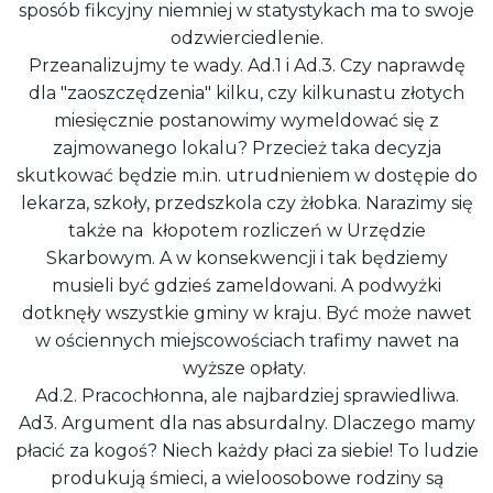
sposób fikcyjny niemniej w statystykach ma to swoje
odzwierciedlenie.
Przeanalizujmy te wady. Ad.1 i Ad.3. Czy naprawdę
dla "zaoszczędzenia" kilku, czy kilkunastu złotych
miesięcznie postanowimy wymeldować się z
zajmowanego lokalu? Przecież taka decyzja
skutkować będzie m.in. utrudnieniem w dostępie do
lekarza, szkoły, przedszkola czy żłobka. Narazimy się
także na kłopotem rozliczeń w Urzędzie
Skarbowym. A w konsekwencji i tak będziemy
musieli być gdzieś zameldowani. A podwyżki
dotknęły wszystkie gminy w kraju. Być może nawet
w ościennych miejscowościach trafimy nawet na
wyższe opłaty.
Ad.2. Pracochłonna, ale najbardziej sprawiedliwa.
Ad3. Argument dla nas absurdalny. Dlaczego mamy
płacić za kogoś? Niech każdy płaci za siebie! To ludzie
produkują śmieci, a wieloosobowe rodziny są