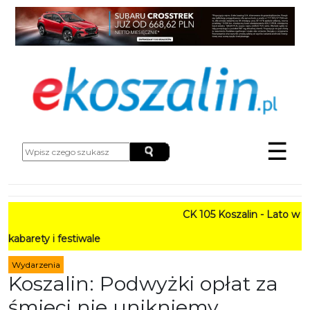
☰
CK 105 Koszalin - Lato w Mieście 
estiwale
Wydarzenia
Koszalin: Podwyżki opłat za
śmieci nie unikniemy