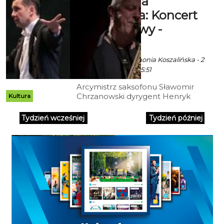
Filharmonia
Koszalińska: Koncert
karnawałowy -
odwołany
ekoszalin za Filharmonia Koszalińska - 2
Stycznia 2019 godz. 5:51
Arcymistrz saksofonu Sławomir
Chrzanowski dyrygent Henryk
Kultura
Miśkiewicz saksofon Orkiestra
Filharmonii Koszalińskiej
Tydzień wcześniej
Tydzień później