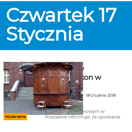
podejmować będzie drużynę
Czwartek
17
Korony Handball Kielce.
Stycznia
Archiwalny
fotoplastykon w
Koszalinie
Ekoszalin z mat. inf. - 18 Grudnia 2018
godz. 12:11
Archiwum Państwowym w
Koszalinie informuje, że spotkanie
Wydarzenia
"Co kryje Archiwalny
Fotoplastikon?" planowane na 18