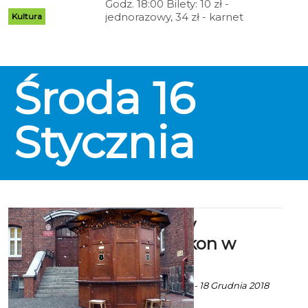
Godz. 18:00 Bilety: 10 zł -
jednorazowy, 34 zł - karnet
Kultura
Karnety oraz bilety na DKF do
nabycia od 15 września (karnet
można nabyć wyłącznie w kasach
CK 105)
Środa
16
Stycznia
Archiwalny
fotoplastykon w
Koszalinie
Ekoszalin z mat. inf. - 18 Grudnia 2018
godz. 12:11