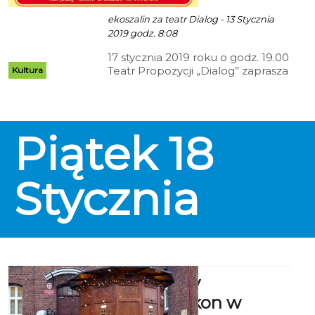
ekoszalin za teatr Dialog - 13 Stycznia
2019 godz. 8:08
17 stycznia 2019 roku o godz. 19.00
Teatr Propozycji „Dialog” zaprasza
Kultura
na Inaugurację Roku
Jubileuszowego 60-lecia
działalności „Dialogu”.
Piątek
18
Stycznia
Archiwalny
fotoplastykon w