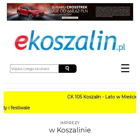
☰
CK 105 Koszalin - Lato w Mieście HARMONOGRAM
PROGRAM: L
IMPREZY
w Koszalinie