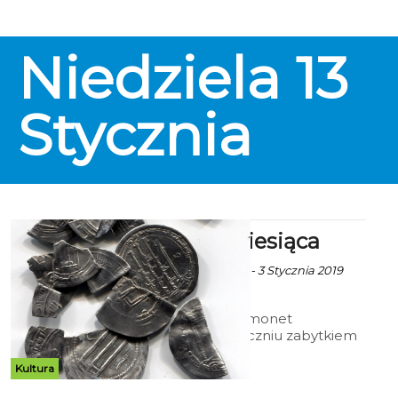
Niedziela
13
Stycznia
Zabytek Miesiąca
Ekoszalin z mat. inf. - 3 Stycznia 2019
godz. 14:15
Skarb arabskich monet
srebrnych. W styczniu zabytkiem
miesiąca jest niewielki, liczący 20
okazów, zespół (tzw. skarb)
Kultura
ułamków oraz jednej całej