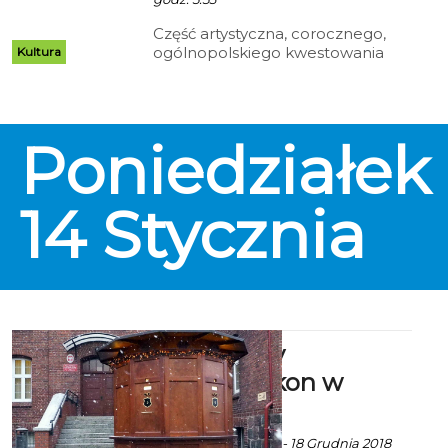
Część artystyczna, corocznego,
ogólnopolskiego kwestowania
Kultura
odbywać się będzie w centrum
miasta. W godzinach 14-20
wystąpią artyści pochodzący z
Koszalina i okolic. Po godz. 20. na
Poniedziałek
scenie, na Rynku Staromiejskim
wystąpi gwiazda wieczoru, zespół
Jary Oddział Zamknięty.
14
Stycznia
Archiwalny
fotoplastykon w
Koszalinie
Ekoszalin z mat. inf. - 18 Grudnia 2018