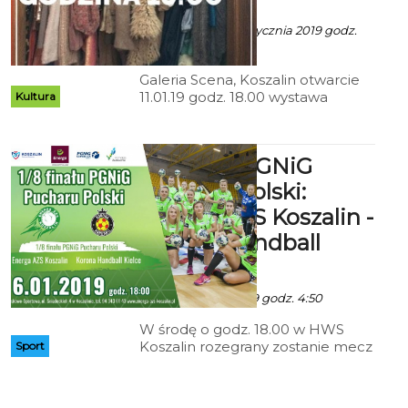
przestrzeni
do tego ma ponadprzeciętny dar
do wpadania w różnego rodzaju
Ala za mat. inf. - 2 Stycznia 2019 godz.
tarapaty.
23:09
Galeria Scena, Koszalin otwarcie
11.01.19 godz. 18.00 wystawa
Kultura
otwarta do 21.01.2019 w godz.
15.00-18.00
1/8 finału PGNiG
Pucharu Polski:
Energa AZS Koszalin -
Korona Handball
Kielce
Art - 15 Stycznia 2019 godz. 4:50
W środę o godz. 18.00 w HWS
Koszalin rozegrany zostanie mecz
Sport
1/8 finału Pucharu Polski piłki
ręcznej kobiet, w którym zespół
Energa AZS Koszalin