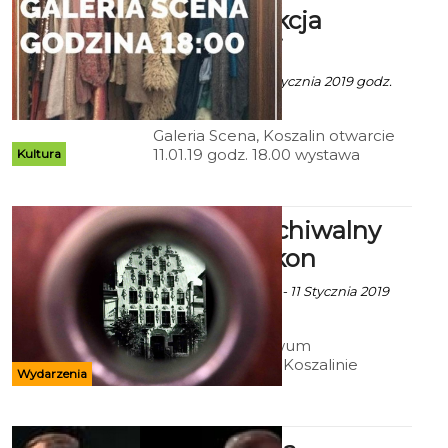
Rekonstrukcja
przestrzeni
Ala za mat. inf. - 2 Stycznia 2019 godz.
23:09
Galeria Scena, Koszalin otwarcie
11.01.19 godz. 18.00 wystawa
Kultura
otwarta do 21.01.2019 w godz.
15.00-18.00
Co kryje archiwalny
fotoplastykon
Ekoszalin z mat. inf. - 11 Stycznia 2019
godz. 11:22
W imieniu Archiwum
Państwowego w Koszalinie
Wydarzenia
serdecznie zapraszam do udziału
w spotkaniu pt. "Co kryje
archiwalny fotoplastykon?" 18
stycznia 2019 r. o godz. 17.00.