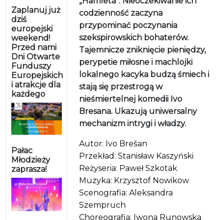
„Hamleta”. Nieoczekiwanie ich
Zaplanuj już
codzienność zaczyna
dziś
przypominać poczynania
europejski
szekspirowskich bohaterów.
weekend!
Przed nami
Tajemnicze zniknięcie pieniędzy,
Dni Otwarte
perypetie miłosne i machlojki
Funduszy
lokalnego kacyka budzą śmiech i
Europejskich
i atrakcje dla
stają się przestrogą w
każdego
nieśmiertelnej komedii Ivo
Bresana. Ukazują uniwersalny
mechanizm intrygi i władzy.
Autor: Ivo Brešan
Pałac
Przekład: Stanisław Kaszyński
Młodzieży
Reżyseria: Paweł Szkotak
zaprasza!
Muzyka: Krzysztof Nowikow
Scenografia: Aleksandra
Szempruch
Choreografia: Iwona Runowska