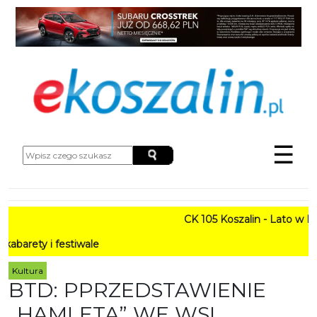
☰
CK 105 Koszalin - Lato w Mieści
 festiwale
Kultura
BTD: PPRZEDSTAWIENIE
„HAMLETA” WE WSI