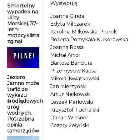
Występują:
Śmiertelny
wypadek na
Joanna Ginda
ulicy
Morskiej. 37-
Edyta Milczarek
letni
Karolina Miłkowska-Prorok
motocyklista
Bożena Pomykała-Kukorowska
zginął
Joanna Rossa
Michał Anioł
Bartosz Bandura
Przemysław Kapsa
Jezioro
Mikołaj Kwiatkowski
Jamno może
Jan Mierzyński
trafić do
Artur Nełkowski
wykazu
śródlądowych
Leszek Perłowski
dróg
Krzysztof Tuchalski
wodnych.
Darian Wiesner
Potrzebna
opinia
Cezary Żołyński
samorządów