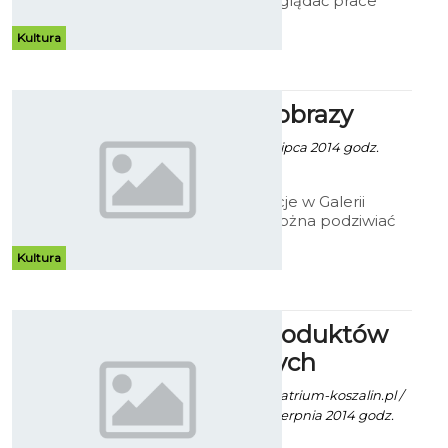
15 lipca można oglądać prace
malarskie uczestników
Międzynarodowych Plenerów
Kultura
Malarskich w Osiekach z lat 1998
– 2013.
Po prostu obrazy
Robert Kuliński - 8 Lipca 2014 godz.
19:10
Przez całe wakacje w Galerii
Ratusz będzie można podziwiać
prace Krzysztofa Tracza. Obrazy
klasyczne, wykonane tradycyjną
Kultura
techniką, przedstawiają warsztat
malarski oparty o najprostsze
tematy.
Jarmark Produktów
Regionalnych
Paweł Kaczor / info. atrium-koszalin.pl /
fot. bluecity.pl - 19 Sierpnia 2014 godz.
5:09