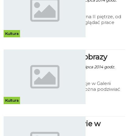
Robert Kuliński - 25 Lipca 2014 godz.
15:09
W Galerii Ratusz, na II piętrze, od
15 lipca można oglądać prace
malarskie uczestników
Międzynarodowych Plenerów
Kultura
Malarskich w Osiekach z lat 1998
– 2013.
Po prostu obrazy
Robert Kuliński - 8 Lipca 2014 godz.
19:10
Przez całe wakacje w Galerii
Ratusz będzie można podziwiać
prace Krzysztofa Tracza. Obrazy
klasyczne, wykonane tradycyjną
Kultura
techniką, przedstawiają warsztat
malarski oparty o najprostsze
tematy.
Kolumbowie w
bibliotece