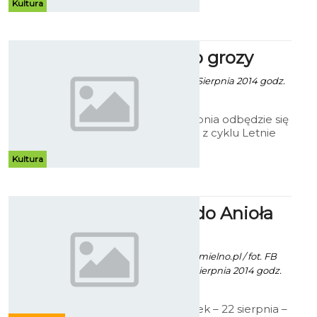
muzyki tanecznej. Specjalista od
Kultura
wakacyjnych hitów takich jak
„Loca people”, czy „Paso”.
Letnie kino grozy
Robert Kuliński/ - 11 Sierpnia 2014 godz.
10:25
W piątek, 22 sierpnia odbędzie się
kolejna projekcja z cyklu Letnie
Kino w Amfiteatrze. Będzie
można obejrzeć film grozy
Kultura
„Kobieta w czerni”, w roli głównej
Daniel Radcliffe znany jako
odtwórca roli Harry'ego Pottera.
Światełko do Anioła
w Mielnie
Paweł Kaczor / info. mielno.pl / fot. FB
Gmina Mielno - 20 Sierpnia 2014 godz.
5:28
W najbliższy piątek – 22 sierpnia –