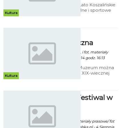
W ramach Akcji Lato Koszalińskie
instytucje kulturalne i sportowe
Kultura
przygotowały program atrakcji dla
najmłodszych mieszkańców
Koszalina pod hasłem
„Bezpieczne wakacje”.
Wystawa
Prezentujemy program oferty.
marynistyczna
Robert Kuliński/ info. i fot. materiały
prasowe - 3 Lipca 2014 godz. 16:13
W koszalińskim Muzeum można
oglądać wystawę XIX-wiecznej
Kultura
grafiki marynistycznej ze zbiorów
szczecińskiego antykwariusza
Wojciecha Lizaka.
Folk Film Festiwal w
Sianowie
ekoszalin POLECA
Robert Kuliński/ materiały prasowe/ fot
"Konopielka" kinopolska.pl - 4 Sierpnia