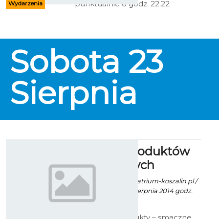
punktualnie o godz. 22.22
Wydarzenia
mieleńska plaża rozświetli się
setkami światełek. Wydarzenie
poświęcone jest wierze w dobre
duchy, opiekujące się ludzkim
Sobota
23
życiem.
Sierpnia
Jarmark Produktów
Regionalnych
Paweł Kaczor / info. atrium-koszalin.pl /
fot. bluecity.pl - 19 Sierpnia 2014 godz.
5:09
Tradycyjne produkty – smaczne,