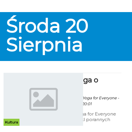
Środa
20
Sierpnia
Kobieca yoga o
poranku
Robert Kuliński/ fot. Yoga for Everyone -
12 Lipca 2014 godz. 20:01
Instruktorki z Yoga for Everyone
zapraszają na cykl porannych
Kultura
zajęć dla kobiet. Spotkania
odbywać się będą dwa razy w