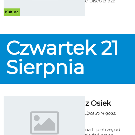
mieleńskim klubie Disco plaza
wystąpi formacja Veegas, twórcy
słynnego przeboju „Plastikowa
Kultura
biedronka”.
Czwartek
21
Sierpnia
Malarstwo z Osiek
Robert Kuliński - 25 Lipca 2014 godz.
15:09
W Galerii Ratusz, na II piętrze, od