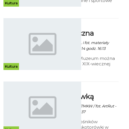
instytucje kulturalne i sportowe
Kultura
przygotowały program atrakcji dla
najmłodszych mieszkańców
Koszalina pod hasłem
„Bezpieczne wakacje”.
Wystawa
Prezentujemy program oferty.
marynistyczna
Robert Kuliński/ info. i fot. materiały
prasowe - 3 Lipca 2014 godz. 16:13
W koszalińskim Muzeum można
oglądać wystawę XIX-wiecznej
Kultura
grafiki marynistycznej ze zbiorów
szczecińskiego antykwariusza
Wojciecha Lizaka.
Wakacje z
wąskotorówką
Paweł Kaczor / info. TMKW / fot. ArtRut -
1 Lipca 2014 godz. 9:37
Towarzystwo Miłośników
Koszalińskiej Wąskotorówki w