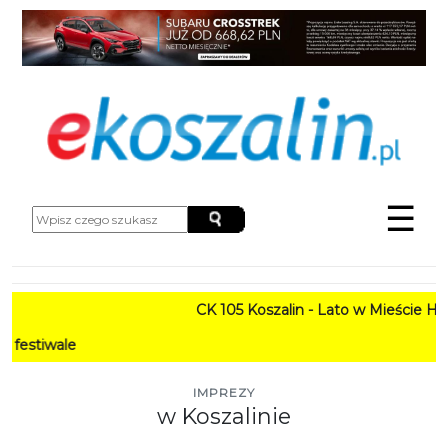
☰
CK 105 Koszalin - Lato w Mieście HARMO
PRO
IMPREZY
w Koszalinie