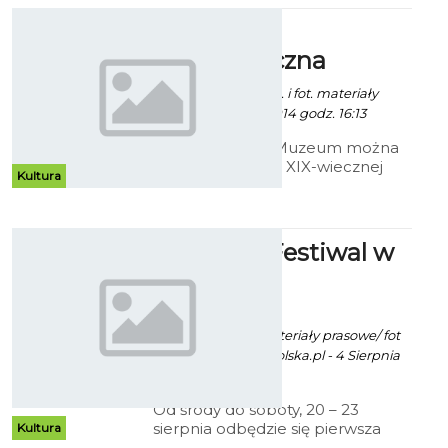
Koszalina pod hasłem
„Bezpieczne wakacje”.
Wystawa
Prezentujemy program oferty.
marynistyczna
Robert Kuliński/ info. i fot. materiały
prasowe - 3 Lipca 2014 godz. 16:13
W koszalińskim Muzeum można
oglądać wystawę XIX-wiecznej
Kultura
grafiki marynistycznej ze zbiorów
szczecińskiego antykwariusza
Wojciecha Lizaka.
Folk Film Festiwal w
Sianowie
ekoszalin POLECA
Robert Kuliński/ materiały prasowe/ fot
"Konopielka" kinopolska.pl - 4 Sierpnia
2014 godz. 13:58
Od środy do soboty, 20 – 23
sierpnia odbędzie się pierwsza
Kultura
edycja sianowskiego Festiwalu