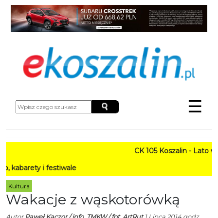
☰
CK 105 Koszalin - Lato w Mieś
y i festiwale
Kultura
Wakacje z wąskotorówką
Autor
Paweł Kaczor / info. TMKW / fot. ArtRut
1 Lipca 2014 godz.