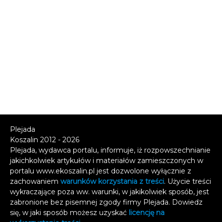
Plejada
Koszalin 2012 - 2026
Plejada, wydawca portalu, informuje, iż rozpowszechnianie
jakichkolwiek artykułów i materiałów zamieszczonych w
portalu www.ekoszalin.pl jest dozwolone wyłącznie z
zachowaniem
warunków korzystania z treści
. Użycie treści
wykraczające poza ww. warunki, w jakikolwiek sposób, jest
zabronione bez pisemnej zgody firmy Plejada. Dowiedz
się, w jaki sposób możesz uzyskać
licencję na