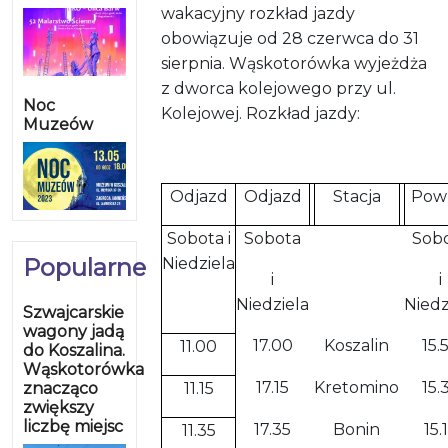
wakacyjny rozkład jazdy
obowiązuje od 28 czerwca do 31
sierpnia. Wąskotorówka wyjeżdża
z dworca kolejowego przy ul.
Noc
Kolejowej. Rozkład jazdy:
Muzeów
Odjazd
Odjazd
Stacja
Pow
Sobota i
Sobota
Sob
Popularne
Niedziela
i
i
Niedziela
Niedz
Szwajcarskie
wagony jadą
17.00
Koszalin
15.
11.00
do Koszalina.
Wąskotorówka
17.15
Kretomino
15.
znacząco
11.15
zwiększy
liczbę miejsc
17.35
Bonin
15.
11.35