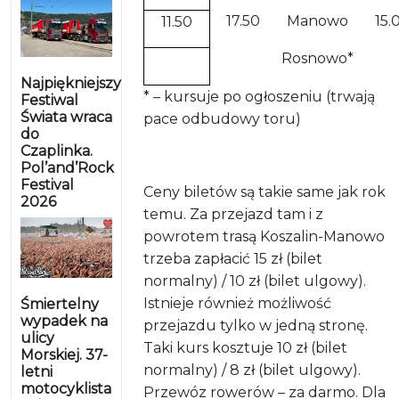
17.50
Manowo
15.
11.50
Rosnowo*
Najpiękniejszy
* – kursuje po ogłoszeniu (trwają
Festiwal
Świata wraca
pace odbudowy toru)
do
Czaplinka.
Pol’and’Rock
Festival
Ceny biletów są takie same jak rok
2026
temu. Za przejazd tam i z
powrotem trasą Koszalin-Manowo
trzeba zapłacić 15 zł (bilet
normalny) / 10 zł (bilet ulgowy).
Istnieje również możliwość
Śmiertelny
wypadek na
przejazdu tylko w jedną stronę.
ulicy
Taki kurs kosztuje 10 zł (bilet
Morskiej. 37-
normalny) / 8 zł (bilet ulgowy).
letni
motocyklista
Przewóz rowerów – za darmo. Dla