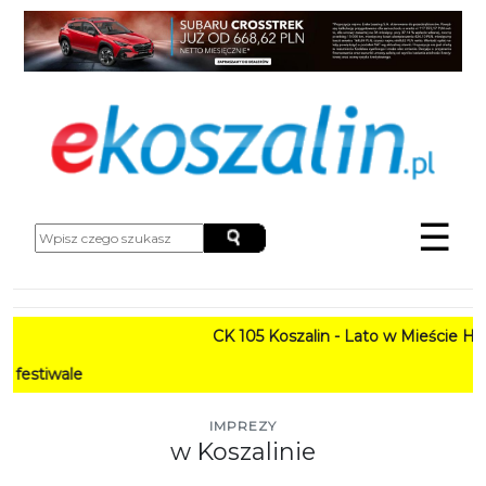
☰
CK 105 Koszalin - Lato w Mieście HARM
PR
IMPREZY
w Koszalinie