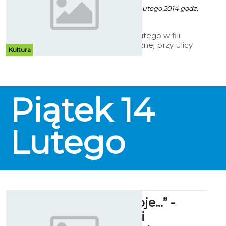
Robert Kuliński - 11 Lutego 2014 godz.
16:49
W czwartek, 13 lutego w filii
Biblioteki Publicznej przy ulicy
Kultura
Andersa, odbędzie się koncert
skrzypcowy. Kolejne spotkanie z
muzyką poważną nosi tytuł
„Najpiękniejsze miniatury
muzyczne”.
Piątek
14
Lutego
"Miasto Moje…” -
Beaty Marii