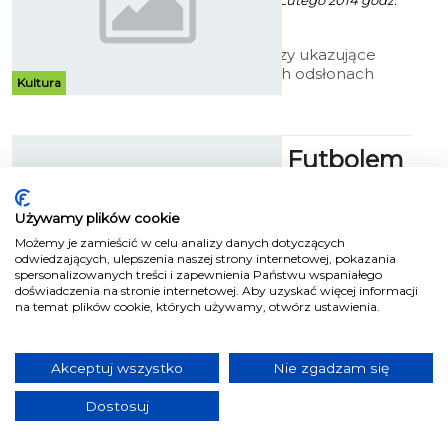
Alina Konieczna - 7 Lutego 2014 godz.
przyjmowane są do 7 lutego br.
10:53
Nastrojowe obrazy ukazujące
kobiety w różnych odsłonach
Kultura
królują na wystawie „Głowy w
chmurach”. Tę niezwykłą
ekspozycję można obejrzeć w
Galerii Antresola koszalińskiego
Niedziela z Futbolem
Muzeum.
Amerykańskim
Używamy plików cookie
Marcin Olesiński - 14 Lutego 2014 godz.
19:01
Możemy je zamieścić w celu analizy danych dotyczących
odwiedzających, ulepszenia naszej strony internetowej, pokazania
W najbliższą niedzielę - 16 lutego -
spersonalizowanych treści i zapewnienia Państwu wspaniałego
doświadczenia na stronie internetowej. Aby uzyskać więcej informacji
Koszalin przeżyje najazd
Sport
na temat plików cookie, których używamy, otwórz ustawienia.
zawodników występujących w
Polskiej Lidze Futbolu
Amerykańskiego.
Akceptuj wszystko
Nie zgadzam się
Wystawa
„Drzeworyty –
Dostosuj
talizmany szczęścia”