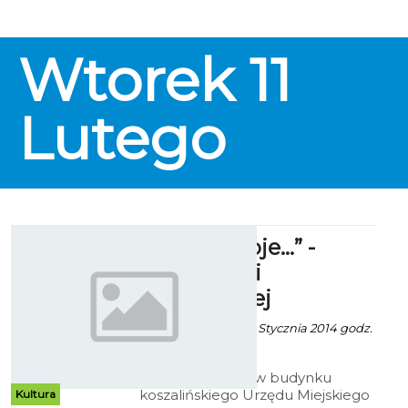
Wtorek
11
Lutego
"Miasto Moje…” -
Beaty Marii
Orlikowskiej
Alina Konieczna - 16 Stycznia 2014 godz.
7:40
W Galerii Ratusz w budynku
koszalińskiego Urzędu Miejskiego
Kultura