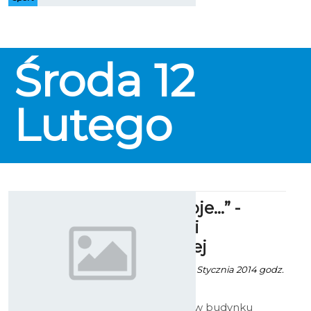
uczestnika jest darmowy, warto
zatem spróbować się w zyskującej
z roku na rok na popularności
sztuce walki - Jiu Jitsu. Trenować
Środa
12
może każdy, wystarczy, że ma
skończone 13 lat. Na treningach,
również mile widziane są panie,
dla których zostaną
Lutego
przygotowane specjalne zajęcia.
Treningi prowadzą Kornel
Zapadka i Mariusz Szczerek
"Miasto Moje…” -
Beaty Marii
Orlikowskiej
Alina Konieczna - 16 Stycznia 2014 godz.
7:40
W Galerii Ratusz w budynku