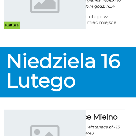
Paweł Kaczor / info. i grafika: Multikino
Koszalin - 3 Lutego 2014 godz. 11:54
W nocy z 15 na 16 lutego w
Multikinie będzie mieć miejsce
Kultura
ENEMEF, czyli nocny maraton
filmowy w Koszalinie. Tym razem
przygotowano coś dla
wielbicielek i fanów horrorów.
Początek o godz. 22.00,
Niedziela
16
przewidywany koniec ok. godz.
5.30.
Lutego
Winter Race Mielno
Patryk Pietrzala / fot. winterrace.pl - 15
Lutego 2014 godz. 14:43