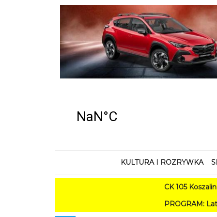
KULTURA I ROZRYWKA
S
CK 105 Koszalin - Lato 
PROGRAM: Lato w Amfiteatrz