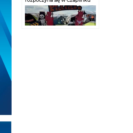
rozpoczyna się w Czaplinku