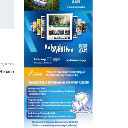
impreza
rytmach