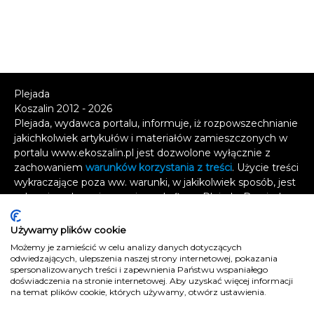
Plejada
Koszalin 2012 - 2026
Plejada, wydawca portalu, informuje, iż rozpowszechnianie
jakichkolwiek artykułów i materiałów zamieszczonych w
portalu www.ekoszalin.pl jest dozwolone wyłącznie z
zachowaniem
warunków korzystania z treści
. Użycie treści
wykraczające poza ww. warunki, w jakikolwiek sposób, jest
zabronione bez pisemnej zgody firmy Plejada. Dowiedz
się, w jaki sposób możesz uzyskać
licencję na
wykorzystanie treści
.
Używamy plików cookie
Możemy je zamieścić w celu analizy danych dotyczących
Naruszenie tych zasad jest łamaniem prawa i grozi
odwiedzających, ulepszenia naszej strony internetowej, pokazania
odpowiedzialnością karną.
spersonalizowanych treści i zapewnienia Państwu wspaniałego
doświadczenia na stronie internetowej. Aby uzyskać więcej informacji
Wszelkie prawa zastrzeżone
.
na temat plików cookie, których używamy, otwórz ustawienia.
Reklama