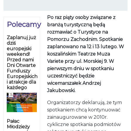
Po raz piąty osoby związane z
Polecamy
branżą turystyczną będą
rozmawiać o Turystyce na
Zaplanuj już
Pomorzu Zachodnim. Spotkanie
dziś
zaplanowano na 12 i 13 lutego. W
europejski
koszalińskim Teatrze Muza
weekend!
Przed nami
Variete przy ul. Morskiej 9. W
Dni Otwarte
pierwszym dniu w spotkaniu
Funduszy
uczestniczyć będzie
Europejskich
i atrakcje dla
wicemarszałek Andrzej
każdego
Jakubowski.
Organizatorzy deklarują, że tym
spotkaniem chcą kontynuować
zainaugurowane w 2010r.
Pałac
cykliczne spotkania podmiotów
Młodzieży