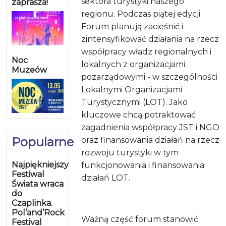
sektora turystyki naszego
zaprasza!
regionu. Podczas piątej edycji
Forum planują zacieśnić i
zintensyfikować działania na rzecz
współpracy władz regionalnych i
Noc
lokalnych z organizacjami
Muzeów
pozarządowymi - w szczególności
Lokalnymi Organizacjami
Turystycznymi (LOT). Jako
kluczowe chcą potraktować
zagadnienia współpracy JST i NGO
Popularne
oraz finansowania działań na rzecz
rozwoju turystyki w tym
Najpiękniejszy
funkcjonowania i finansowania
Festiwal
działań LOT.
Świata wraca
do
Czaplinka.
Pol’and’Rock
Ważną część forum stanowić
Festival