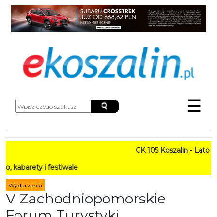
☰
CK 105 Koszalin - Lato w Mie
ty i festiwale
Wydarzenia
V Zachodniopomorskie
Forum Turystyki