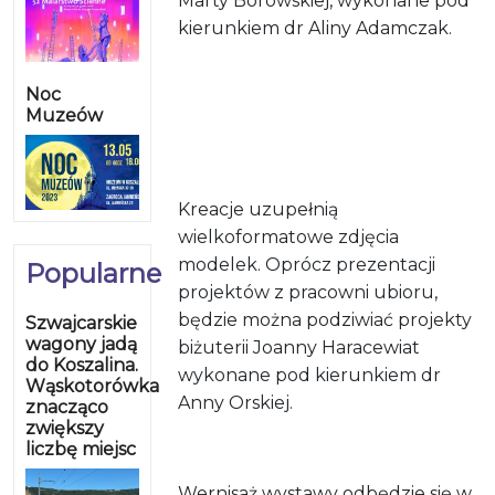
Marty Borowskiej, wykonane pod
kierunkiem dr Aliny Adamczak.
Noc
Muzeów
Kreacje uzupełnią
wielkoformatowe zdjęcia
modelek. Oprócz prezentacji
Popularne
projektów z pracowni ubioru,
będzie można podziwiać projekty
Szwajcarskie
wagony jadą
biżuterii Joanny Haracewiat
do Koszalina.
wykonane pod kierunkiem dr
Wąskotorówka
Anny Orskiej.
znacząco
zwiększy
liczbę miejsc
Wernisaż wystawy odbędzie się w