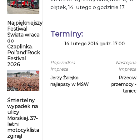
piątek, 14 lutego o godzinie 17.
Najpiękniejszy
Festiwal
Terminy:
Świata wraca
do
14 Lutego 2014 godz. 17:00
Czaplinka.
Pol’and’Rock
Festival
Poprzednia
Następna
2026
impreza
impreza
Jerzy Żalejko
Przeciw
najlepszy w MŚW
przemocy -
taniec
Śmiertelny
wypadek na
ulicy
Morskiej. 37-
letni
motocyklista
zginął