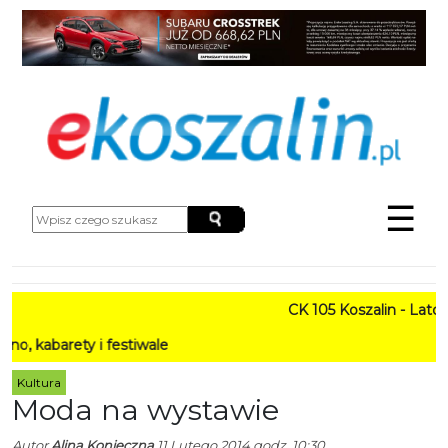
☰
CK 105 Koszalin - Lato w M
rety i festiwale
Kultura
Moda na wystawie
Autor
Alina Konieczna
11 Lutego 2014 godz. 10:30