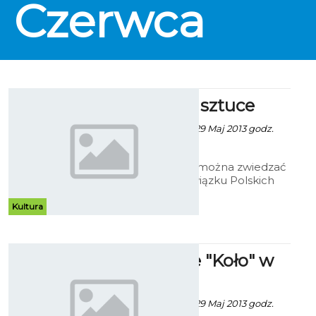
Czerwca
Koszalin w sztuce
Patrycja Kożlarek - 29 Maj 2013 godz.
12:13
W Galerii Ratusz można zwiedzać
wystawę prac Związku Polskich
Artystów Plastyków (ZPAP) Okręg
Koszalin – Słupsk. Z okazji Dni
Kultura
Koszalina na ratuszowym holu
pojawiły się dzieła ukazujące
"Koszalin w sztuce".
Białoruskie "Koło" w
Koszalinie
Patrycja Kożlarek - 29 Maj 2013 godz.