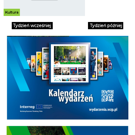
dokumentalnych. Jako, że
repertuar wtorkowych spotkań
tworzony jest na bieżąco, tytuły
Kultura
wszystkich projekcji nie są jeszcze
znane. Prezentowane filmy
Tydzień wcześniej
Tydzień później
omawiamy szerzej na kilka dni
przed spotkaniem. Zapraszamy
wkrótce.