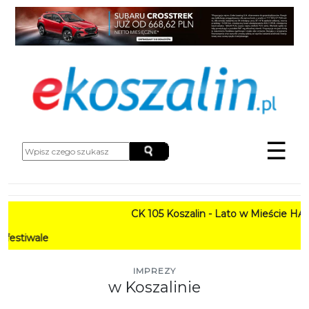
☰
CK 105 Koszalin - Lato w Mieście HARMON
PROG
IMPREZY
w Koszalinie