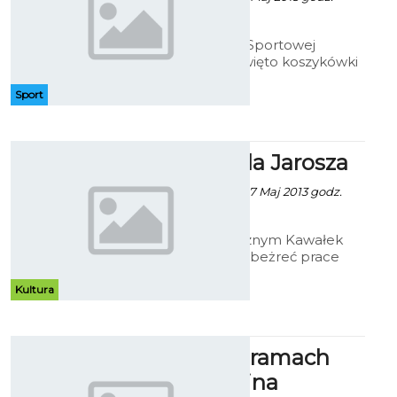
23:50
Już 1 czerwca w Sportowej
Dolinie wielkie święto koszykówki
w naszym mieście! Chcesz wziąć
udział w turnieju? Śledź na
Sport
bieżąco nasz Fanpage a dowiesz
się o wszystkim pierwszy!
"Gęby" Wala Jarosza
Patrycja Koźlarek - 17 Maj 2013 godz.
11:17
W klubie muzycznym Kawałek
Podłogi można obeżreć prace
koszalińskiego artysty Waldemara
Jarosza. Autor w nietypowy
Kultura
sposób podkreślił emocje
człowieka.
Imprezy w ramach
Dni Koszalina