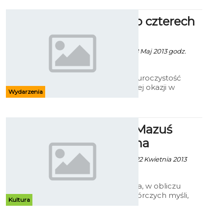
pojawiły się dzieła ukazujące
"Koszalin w sztuce".
Procesje do czterech
ołtarzy
Alina Konieczna - 28 Maj 2013 godz.
13:48
Dzisiaj przypada uroczystość
Bożego Ciała. Z tej okazji w
Wydarzenia
koszalińskich parafiach odbędą
się uroczyste procesje.
Stanisław Mazuś
broni piękna
Patrycja Koźlarek - 22 Kwietnia 2013
godz. 12:09
W obronie piękna, w obliczu
unicestwienia twórczych myśli,
Kultura
Stanisław Mazuś walczy
najprostszymi środkami jakimi są