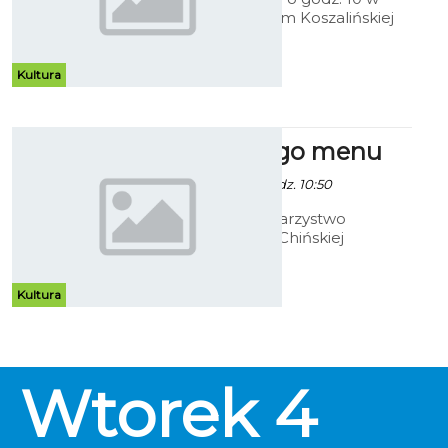
budynku głównym Koszalińskiej
Biblioteki Publicznej swoje
umiejętności zaprezentują
uczestnicy finału 45.
Kultura
Regionalnego Turnieju
Recytatorskiego „PTAKI, PTASZKI
I PTASZĘTA POLNE" Koszalin 2013.
Z chińskiego menu
- 3 Czerwca 2013 godz. 10:50
Koszalińskie Towarzystwo
Przyjaźni Polsko Chińskiej
zapraszamy na swoje
comiesięczne spotkanie do
Centrali Artystycznej.
Kultura
Wtorek
4