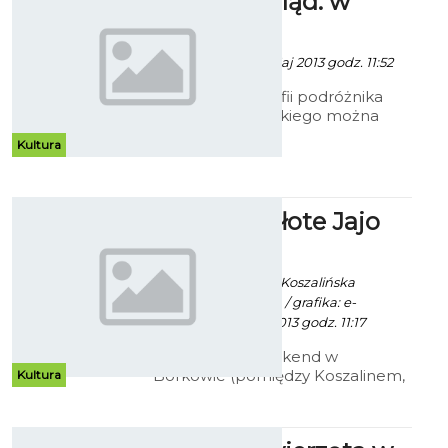
Światopogląd: w
drodze
Paweł Kaczor - 29 Maj 2013 godz. 11:52
Wystawę fotografii podróżnika
Roberta Nawrockiego można
oglądać do środy, 19 czerwca w
Kultura
Galerii Region w Koszalińskiej
Bibliotece Publicznej przy pl.
Polonii 1.
Turniej o Złote Jajo
Gryfa
Paweł Kaczor / info. Koszalińska
Kompania Rycerska / grafika: e-
tapetki.pl - 28 Maj 2013 godz. 11:17
W najbliższy weekend w
Borkowie (pomiędzy Koszalinem,
Kultura
a Słupskiem – niedaleko Sławna)
zostanie zorganizowany Turniej o
Złote Jajo Gryfa. Będzie on mieć