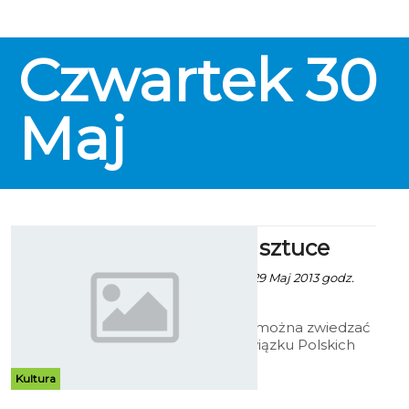
Czwartek
30
Maj
Koszalin w sztuce
Patrycja Kożlarek - 29 Maj 2013 godz.
12:13
W Galerii Ratusz można zwiedzać
wystawę prac Związku Polskich
Artystów Plastyków (ZPAP) Okręg
Koszalin – Słupsk. Z okazji Dni
Kultura
Koszalina na ratuszowym holu