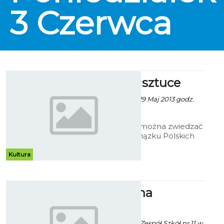
3
Czerwca
Koszalin w sztuce
Patrycja Kożlarek - 29 Maj 2013 godz.
12:13
W Galerii Ratusz można zwiedzać
wystawę prac Związku Polskich
Artystów Plastyków (ZPAP) Okręg
Koszalin – Słupsk. Z okazji Dni
Kultura
Koszalina na ratuszowym holu
pojawiły się dzieła ukazujące
"Koszalin w sztuce".
Sportowo na
Rokosowie
Paweł Kaczor / info. Zespół Szkół nr 11 w