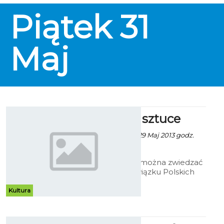
Piątek
31
Maj
Koszalin w sztuce
Patrycja Kożlarek - 29 Maj 2013 godz.
12:13
W Galerii Ratusz można zwiedzać
wystawę prac Związku Polskich
Artystów Plastyków (ZPAP) Okręg
Koszalin – Słupsk. Z okazji Dni
Kultura
Koszalina na ratuszowym holu
pojawiły się dzieła ukazujące
"Koszalin w sztuce".