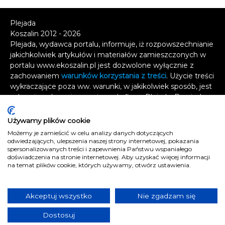
Plejada
Koszalin 2012 - 2026
Plejada, wydawca portalu, informuje, iż rozpowszechnianie
jakichkolwiek artykułów i materiałów zamieszczonych w
portalu www.ekoszalin.pl jest dozwolone wyłącznie z
zachowaniem
warunków korzystania z treści
. Użycie treści
wykraczające poza ww. warunki, w jakikolwiek sposób, jest
zabronione bez pisemnej zgody firmy Plejada. Dowiedz
się, w jaki sposób możesz uzyskać
licencję na
wykorzystanie treści
.
Używamy plików cookie
Możemy je zamieścić w celu analizy danych dotyczących
Naruszenie tych zasad jest łamaniem prawa i grozi
odwiedzających, ulepszenia naszej strony internetowej, pokazania
odpowiedzialnością karną.
spersonalizowanych treści i zapewnienia Państwu wspaniałego
doświadczenia na stronie internetowej. Aby uzyskać więcej informacji
Wszelkie prawa zastrzeżone
.
na temat plików cookie, których używamy, otwórz ustawienia.
Reklama
Kontakt
Akceptuj wszystko
Nie zgadzam się
Polityka prywatności
Dostosuj
e
koszalin.pl