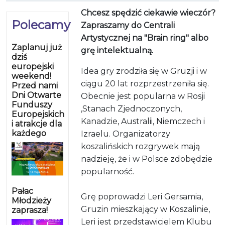
Chcesz spędzić ciekawie wieczór?
Polecamy
Zapraszamy do Centrali
Artystycznej na "Brain ring" albo
Zaplanuj już
grę intelektualną.
dziś
europejski
Idea gry zrodziła się w Gruzji i w
weekend!
ciągu 20 lat rozprzestrzeniła się.
Przed nami
Dni Otwarte
Obecnie jest popularna w Rosji
Funduszy
,Stanach Zjednoczonych,
Europejskich
Kanadzie, Australii, Niemczech i
i atrakcje dla
każdego
Izraelu. Organizatorzy
koszalińskich rozgrywek mają
nadzieję, że i w Polsce zdobędzie
popularność.
Pałac
Grę poprowadzi Leri Gersamia,
Młodzieży
Gruzin mieszkający w Koszalinie,
zaprasza!
Leri jest przedstawicielem Klubu