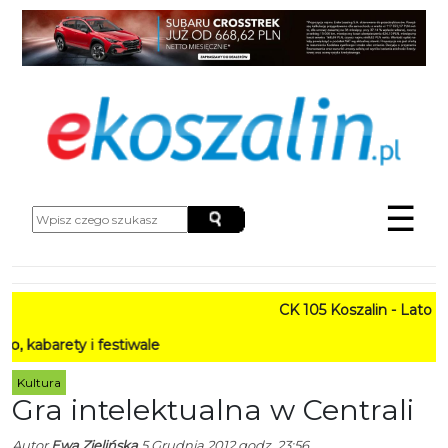
☰
CK 105 Koszalin - Lato w Mi
ety i festiwale
Kultura
Gra intelektualna w Centrali
Autor
Ewa Zielińska
5 Grudnia 2012 godz. 23:56