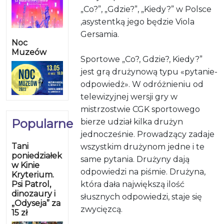
„Co?”, „Gdzie?”, „Kiedy?” w Polsce
,asystentką jego będzie Viola
Gersamia.
Noc
Muzeów
Sportowe „Co?, Gdzie?, Kiedy?”
jest grą drużynową typu «pytanie-
odpowiedż». W odróżnieniu od
telewizyjnej wersji gry w
mistrzostwie CGK sportowego
Popularne
bierze udział kilka drużyn
jednocześnie. Prowadzący zadaje
Tani
wszystkim drużynom jedne i te
poniedziałek
same pytania. Drużyny dają
w Kinie
odpowiedzi na piśmie. Drużyna,
Kryterium.
Psi Patrol,
która dała największą ilość
dinozaury i
słusznych odpowiedzi, staje się
„Odyseja” za
zwycięzcą.
15 zł