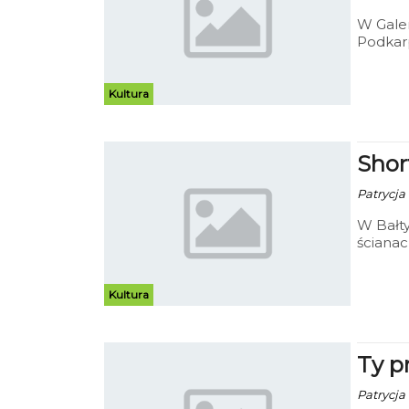
W Gale
Podkarp
głownie
Kultura
Shor
Patrycja
W Bałty
ściana
Kultura
Ty p
Patrycja