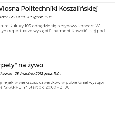
Wiosna Politechniki Koszalińskiej
czor - 26 Marca 2013 godz. 15:37
um Kultury 105 odbędzie się nietypowy koncert. W
ym repertuarze wystąpi Filharmonii Koszalińskiej pod
ą Rubena Silvy. Całkowity dochód z imprezy przeznaczony
e na stypendia dla niepełnosprawnych studentów.
rpety" na żywo
tkowski - 28 Września 2012 godz. 11:04
jnie jak w wiekszość czwartków w pubie Graal wystąpi
a "SKARPETY". Start ok. 20:00 - 21:00