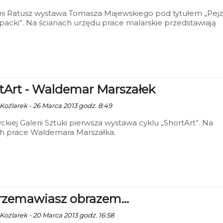
rii Ratusz wystawa Tomasza Majewskiego pod tytułem „Pej
acki”. Na ścianach urzędu prace malarskie przedstawiają
 cerkwie.
tArt - Waldemar Marszałek
 Koźlarek - 26 Marca 2013 godz. 8:49
ckiej Galerii Sztuki pierwsza wystawa cyklu „ShortArt”. Na
ch prace Waldemara Marszałka.
rzemawiasz obrazem...
 Kożlarek - 20 Marca 2013 godz. 16:58