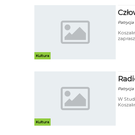
Czło
Patrycja 
Koszali
zaprasz
najnows
Kultura
Radi
Patrycja 
W Stud
Koszali
ramach
obiegł 
Kultura