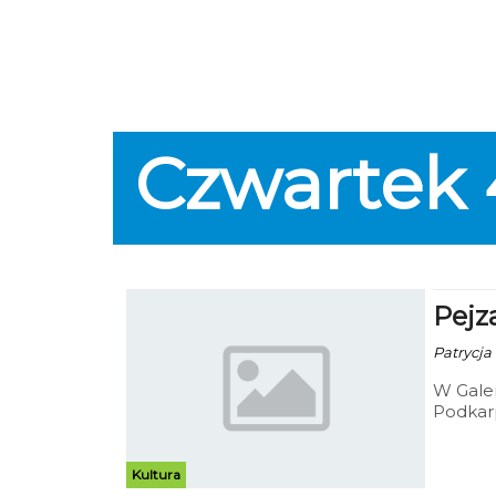
Czwartek
Pejz
Patrycja 
W Gale
Podkarp
głownie
Kultura