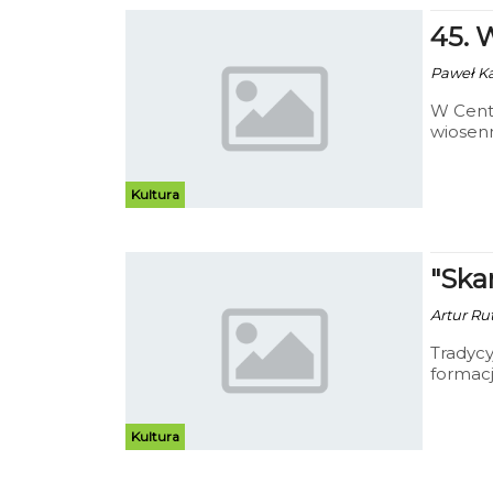
45. 
Paweł Ka
W Centr
wiosenn
dyrekcj
zostani
Kultura
"Ska
Artur Ru
Tradycy
formacj
Kultura