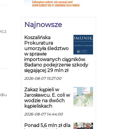
Najnowsze
icz
Koszalińska
Prokuratura
umorzyła śledztwo
w sprawie
importowanych ciągników.
Badano podejrzenie szkody
sięgającej 29 mln zł
2026-08-07 15:27:00
Zakaz kąpieli w
diu
Jarosławcu. E. coli w
wodzie na dwóch
ak
kąpieliskach
n".
2026-08-07 14:44:00
Ponad 5,6 mln zł dla