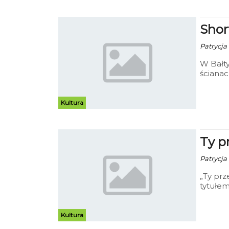
Shor
Patrycja
W Bałty
ściana
Kultura
Ty p
Patrycja
„Ty pr
tytułem
Kultura