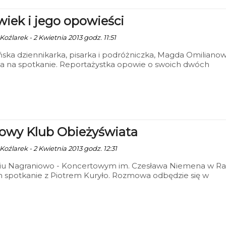
wiek i jego opowieści
Koźlarek - 2 Kwietnia 2013 godz. 11:51
ńska dziennikarka, pisarka i podróżniczka, Magda Omilianow
a na spotkanie. Reportażystka opowie o swoich dwóch
zych książkach - "Fakt autentyczny" i "Kalejdoskop II".
owy Klub Obieżyświata
Koźlarek - 2 Kwietnia 2013 godz. 12:31
iu Nagraniowo - Koncertowym im. Czesława Niemena w Ra
n spotkanie z Piotrem Kuryło. Rozmowa odbędzie się w
 programu „Radiowy Klub Obieżyświata”. Bohater opowie j
świat dookoła oraz przedstawi swoja książkę "Ostatni marato