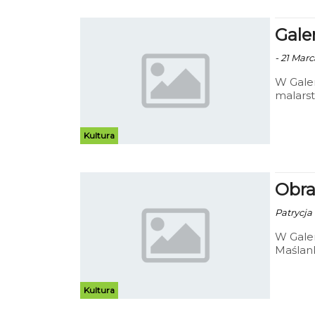
Gale
- 21 Marc
W Gale
malarst
Kultura
Obra
Patrycja 
W Galer
Maślank
Kultura