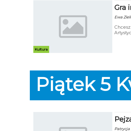
Gra 
Ewa Zieli
Chcesz 
Artysty
Kultura
Piątek
5
K
Pejz
Patrycja 