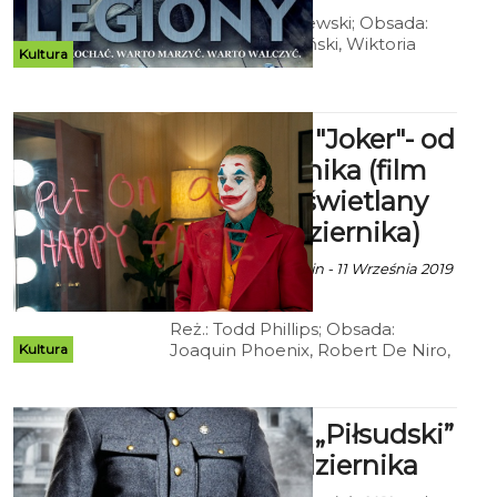
Reż.: Dariusz Gajewski; Obsada:
Sebastian Fabijański, Wiktoria
Kultura
Wolańska, Mirosław Baka, Bartosz
Gelner, Jan Frycz, Borys Szyc;
Polska 2019, 120 min.
Kryterium: "Joker"- od
4 października (film
będzie wyświetlany
do 17 października)
Ala za CK 105 Koszalin - 11 Września 2019
godz. 11:18
Reż.: Todd Phillips; Obsada:
Joaquin Phoenix, Robert De Niro,
Kultura
Fraces Conroy;
Dramat/Kryminał/Akcja; USA 2019;
122 min
Kryterium: „Piłsudski”
- od 4 października