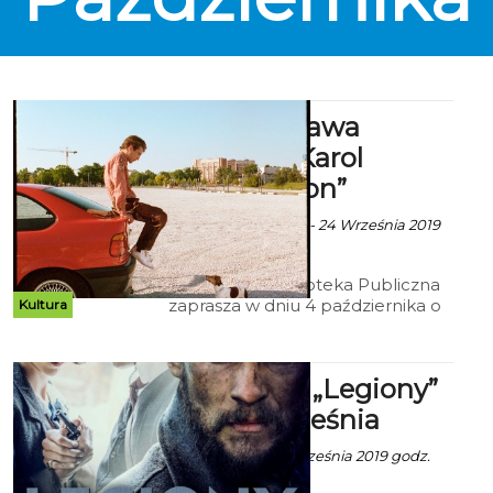
KBP: Wystawa
Tatiana + Karol
„Uncommon”
Ala za KBP Koszalin - 24 Września 2019
godz. 7:09
Koszalińska Biblioteka Publiczna
zaprasza w dniu 4 października o
Kultura
godz. 17.00 do Galerii Region (pl.
Polonii 1) na wernisaż wystawy
Tatiana+Karol „Uncommon".
Kryterium: „Legiony”
- od 20 września
Ala za CK 105 - 11 Września 2019 godz.
9:48