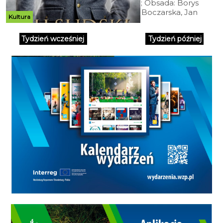
Reż.: Michał Rosa; Obsada: Borys
Szyc, Magdalena Boczarska, Jan
Kultura
Marczewski, Józej Pawłowski,
Maria Dębska; Dramat
Tydzień wcześniej
Tydzień później
historyczny; Polska 2019; 107 min.