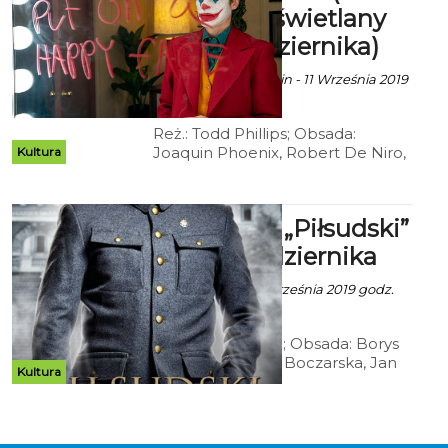
będzie wyświetlany
do 17 października)
Ala za CK 105 Koszalin - 11 Września 2019
godz. 11:18
Reż.: Todd Phillips; Obsada:
Joaquin Phoenix, Robert De Niro,
Kultura
Fraces Conroy;
Dramat/Kryminał/Akcja; USA 2019;
122 min
Kryterium: „Piłsudski”
- od 4 października
Ala za CK 105 - 18 Września 2019 godz.
11:47
Reż.: Michał Rosa; Obsada: Borys
Szyc, Magdalena Boczarska, Jan
Kultura
Marczewski, Józej Pawłowski,
Maria Dębska; Dramat
historyczny; Polska 2019; 107 min.