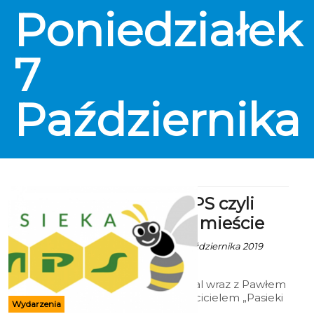
Poniedziałek
7
Października
Pasieka MPS czyli
pszczoły w mieście
Ala z mat. inf. - 3 Października 2019
godz. 3:06
MPS International wraz z Pawłem
Hawranem, właścicielem „Pasieki
Wydarzenia
z pasją Hawran”otworzą pierwszą