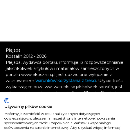
Plejada
Koszalin 2012 - 2026
Plejada, wydawca portalu, informuje, iż rozpowszechnianie
jakichkolwiek artykułów i materiałów zamieszczonych w
portalu www.ekoszalin.pl jest dozwolone wyłącznie z
zachowaniem
warunków korzystania z treści
. Użycie treści
wykraczające poza ww. warunki, w jakikolwiek sposób, jest
zabronione bez pisemnej zgody firmy Plejada. Dowiedz
się, w jaki sposób możesz uzyskać
licencję na
wykorzystanie treści
.
Używamy plików cookie
Możemy je zamieścić w celu analizy danych dotyczących
Naruszenie tych zasad jest łamaniem prawa i grozi
odwiedzających, ulepszenia naszej strony internetowej, pokazania
odpowiedzialnością karną.
spersonalizowanych treści i zapewnienia Państwu wspaniałego
doświadczenia na stronie internetowej. Aby uzyskać więcej informacji
Wszelkie prawa zastrzeżone
.