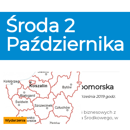
Środa
2
Października
Debata
Środkowopomorska
Ala z mat. inf. - 24 Września 2019 godz.
5:58
Grupa organizacji biznesowych z
regionu Pomorza Środkowego, w
Wydarzenia
tym Północna Izba Gospodarcza
w Koszalinie podejmuje kolejne