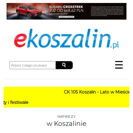
☰
CK 105 Koszalin - Lato w Mieście HARMONOGRAM
PROGRAM: L
IMPREZY
w Koszalinie