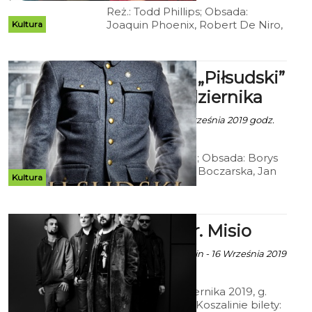
Reż.: Todd Phillips; Obsada:
Joaquin Phoenix, Robert De Niro,
Kultura
Fraces Conroy;
Dramat/Kryminał/Akcja; USA 2019;
122 min
Kryterium: „Piłsudski”
- od 4 października
Ala za CK 105 - 18 Września 2019 godz.
11:47
Reż.: Michał Rosa; Obsada: Borys
Szyc, Magdalena Boczarska, Jan
Kultura
Marczewski, Józej Pawłowski,
Maria Dębska; Dramat
historyczny; Polska 2019; 107 min.
Koncert: Dr. Misio
Ala za CK 105 Koszalin - 16 Września 2019
godz. 8:41
Sobota, 5 października 2019, g.
20:00 Club105 w Koszalinie bilety: