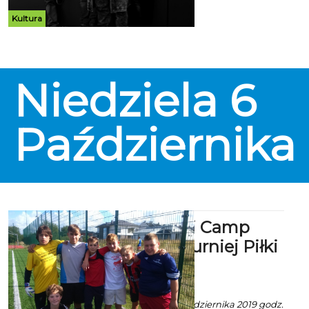
kasy CK 105,
www.ck105.koszalin.pl i kup
Kultura
bilecik cena: 60 zł
Niedziela
6
Października
Koszaliński Camp
Nou: 109 Turniej Piłki
Nożnej
ekoszalin POLECA
Art z mat. inf. - 1 Października 2019 godz.