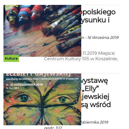
XIV Ogólnopolskiego
Biennale Rysunku i
Malarstwa
Ala za CK 105 Koszalin - 16 Września 2019
godz. 8:02
Termin: 03.10. - 10.11.2019 Miejsce:
Centrum Kultury 105 w Koszalinie,
Kultura
Bałtycka Galeria Sztuki Wernisaż:
14:00
Wernisaż wystawę
malarstwa „Elly”
Elżbiety Gajewskiej
pt. „Anioły są wśród
nas".
Ala z mat. inf. - 3 Października 2019
godz. 3:12