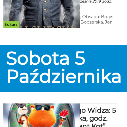
Ala za CK 105 - 18 Września 2019 godz.
11:47
Reż.: Michał Rosa; Obsada: Borys
Szyc, Magdalena Boczarska, Jan
Kultura
Marczewski, Józej Pawłowski,
Maria Dębska; Dramat
historyczny; Polska 2019; 107 min.
Sobota
5
Października
Kino Małego Widza: 5
października, godz.
12:00 - „Agent Kot”