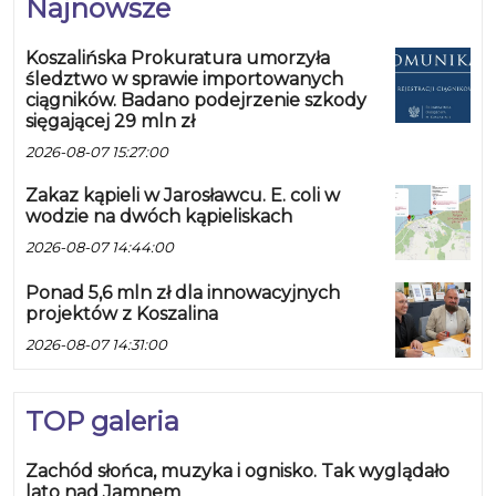
Najnowsze
40:74 (10:22; 11:16; 13:17; 6:19;)
GRUBIK TEAM: T. Słomski 18 (2), P.
Koszalińska Prokuratura umorzyła
Trumiński 8, W. Cyrklewicz 6, P.
śledztwo w sprawie importowanych
Kołodziejski 4, M. Wróblewski 2, M.
ciągników. Badano podejrzenie szkody
Brajczewski 2, Ł. Wróblewski 0, K.
sięgającej 29 mln zł
Słomski 0, P. Łastowski 0, ALFA
2026-08-07 15:27:00
TRANS: A. Studziński 28, M. Lazar
Zakaz kąpieli w Jarosławcu. E. coli w
10, I. Janiszek 9 (1), P. Kłósko 9, E.
wodzie na dwóch kąpieliskach
Kulesza 9 (3), R. Lipiński 4, A. Liput
2026-08-07 14:44:00
3, M. Strach 2, R. Grontkowski 0, D.
Sobolewski 0, II DYWIZJA EKP
Ponad 5,6 mln zł dla innowacyjnych
SQUAD – PS POŻARNA 54:48
projektów z Koszalina
(15:14; 8:7; 11:18; 20:9;) EKP SQUAD:
2026-08-07 14:31:00
D. Iciachowski 15 (3), C. Zakrzewski
15 (1), M. Niemir 11, P. Andrzejewski
TOP galeria
9, M. Ciachla 4, M. Borkowski 0, P.
Czarnecki 0, PS POŻARNA: L.
Zachód słońca, muzyka i ognisko. Tak wyglądało
Kasprzak 17 (5), P. Iwanisik 16, W.
lato nad Jamnem