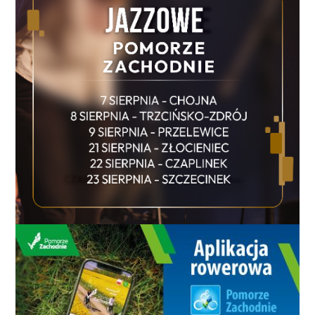
(3), G. Skoczyk 17, P. Pakuszto 11
(2), G. Gajdziel 8 (1), D. Nastula 4, P.
Broda 0, NMC: M. Kawszyn 21, D.
Zawiślak 14, R. Gibaszek 8 (2), M.
Cieśliński 6 (2), M. Jesionczak 4, M.
Marcinowicz 2, M. Wróblewski 0,
M. Sugier 0, I DYWIZJA LIDER
KOSZALIN GMK – DOMAR
TARTAK 64:78 (22:15; 15:19; 14:23;
13:21;) LIDER KOSZALIN GMK: S.
Tałaj 21 (5), R. Witkowski 12 (1), A.
Derliński 10, R. Grabski 9 (1), J. Król
7 (2), S. Jędrzejczak 4, Ł. Kaszuba 1,
W. Staszewski 0, DOMAR TATÓW:
P. Idziorek 17 (5), Ł. Żak 16, Ł.
Ciesielski 15 (2), M. Trzebiński 13, D.
Joskowski 9, S. Kudosz 7 (1), P.