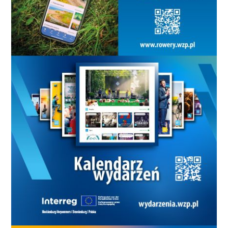
Sulicki 1, IRON WARES –
KLUBOKAWIARNIA BLASZAK
53:83 (13:19; 9:21; 15:26; 16:17;) IRON
WARES: T. Skuza 20 (3), J. Grabias
18 (2), M. Felsztigier 6, A.
Steckiewicz 4, K. Różycki 3 (1), P.
Sak 2, R. Wojciechowski 0,
KLUBOKAWIARNIA BLASZAK: Ł.
Janota 16 (1), K. Kiwacz 11 (1), K.
Rywak 10 (2), M. Hampel 10, M.
Krzos 10, B. Dołasiński 8, D.
Schabek 7 (1), M. Podwałka 5 (1), P.
Dolata 4, M. Grzęda 2, DRUŻYNA
A – TFC BIAŁOGARD 57:72 (15:13;
15:16; 16:22; 11:21;) DRUŻYNA A: B.
Szor 19 (4), S. Kędzior 14 (2), O.
Jankowski 8 (1), B. Paluch 4, M.
Wyszomirski 4, A. Kniaź 3 (1), R.