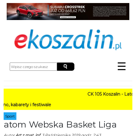
☰
CK 105 Koszalin - Lato w Mieś
y i festiwale
Sport
atom Webska Basket Liga
Autor
Art z mat. inf.
3 Października 2019 godz. 2:43