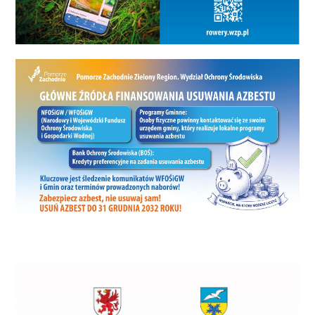
z Iron Wares, Alfa Trans z Grubik
Team, TFC Białogard z
beniaminkiem Drużyną A i Wind
Service z Tartakiem Sekwoja. W II
Dywizji bardzo udany start
zanotowała nowa drużyna ze
Słupska EKP Squad, która po
wyrównanej grze okazała się
lepsza od PS Pożarnej. B-elka w
pierwszym rozdaniu pokazała
moc gromiąc Outsiders i wydaje
się jednym z faworytów II Dywizji.
Ponadto bardzo ważne,
rozpoczynające sezon zwycięstwa
odniosły drużyny AR Partners
pokonując Sanatorium Spurs, Air -
Transfer.pl ogrywając AZS Fans
Weterans oraz Fasolki będące