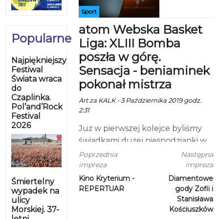
Sport
atom Webska Basket
Popularne
Liga: XLIII Bomba
poszła w górę.
Najpiękniejszy
Sensacja - beniaminek
Festiwal
Świata wraca
pokonał mistrza
do
Czaplinka.
Art za KALK - 3 Października 2019 godz.
Pol’and’Rock
2:31
Festival
2026
Już w pierwszej kolejce byliśmy
świadkami dużej niespodzianki w
Ekstralidze. Aktualny Mistrz ligi i4
Poprzednia
Następna
Development/Świętoń przegrał
impreza
impreza
po dramatycznej końcówce z
Kino Kryterium -
Diamentowe
Śmiertelny
REPERTUAR
gody Zofii i
beniaminkiem Ekstraligi
wypadek na
Stanisława
ulicy
Chłopakami z Sąsiedztwa.
Morskiej. 37-
Kościuszków
Słupszczanie udowodnili po raz
letni