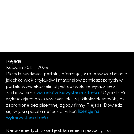
Pajączkowski 0, P. Podbilski 0, P.
Kozak 0, G. Szczerba 0, FASOLKI:
Z. Abbas 20 (2), M. Juźków 16 (4), T.
Bartlomiejczyk 7, G. Sokołowski 6,
M. Czaplejewski 3 (1), J.
Walesiewicz 2, R. Magdziak 2, R.
Cyberny 1, A. Harmuszkiewicz 0,
AR PARTNERS – SANATORIUM
Plejada
SPURS 64:45 (13:10; 18:17; 19:10;
Koszalin 2012 - 2026
14:8;) AR PARTNERS: M. Bazyliński
Plejada, wydawca portalu, informuje, iż rozpowszechnianie
19 (1), T. Staszkiewicz 16 (2), S.
jakichkolwiek artykułów i materiałów zamieszczonych w
Szubstarski 8, W. Boruń 8, K. Deka
portalu www.ekoszalin.pl jest dozwolone wyłącznie z
5 (1), R. Pryjomski 4, M. Krzemiński
zachowaniem
warunków korzystania z treści
. Użycie treści
wykraczające poza ww. warunki, w jakikolwiek sposób, jest
4, SANATORIUM SPURS: W.
zabronione bez pisemnej zgody firmy Plejada. Dowiedz
Dziurla 18 (2), D. Zdrojewski 11, L.
się, w jaki sposób możesz uzyskać
licencję na
Radliński 11 (3), G. Korman 2, W.
wykorzystanie treści
.
Socha 2, R. Kulik 1, M. Kwitek 0,
AZS FANS WETERANS – AIR-
Naruszenie tych zasad jest łamaniem prawa i grozi