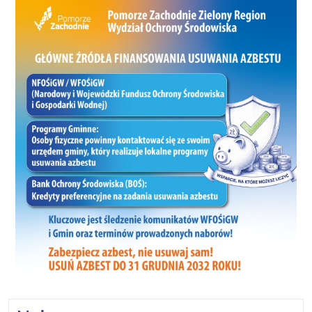
Kalinowski 3 (1), A. Orzechowski 1,
P. Polowczyk 1, D. Majewski 0, TFC
BIAŁOGARD: D. Jackiewicz 16 (3),
K. Pietrzak 12, M. Czajkowski 12, P.
Olechnicki 11, P. Czajkowski 8 (1), R.
Kuśmierczyk 6, T. Iwaszko 5, M.
Kozłowski 2, WIND SERVICE –
TARTAK SEKWOJA 71:62 (19:16;
15:16; 18:19; 19:11;) WIND SERVICE:
M. Waluk 18 (3), P. Bocian 14, Ł.
Szul 13 (1), P. Jełkaszew 9, P.
Szobot 8, A. Wojciechowski 6, T.
Robak 3, TARTAK SEKWOJA: P.
Sobczak 23, H. Labuda 14, D.
Labuda 13 (1), J. Nagórski 7 (1), J.
Kaleta 4 (1), K. Klemens 1, P.
Kowalski 0, M. Tablewski 0,
GRUBIK TEAM – ALFA TRANS