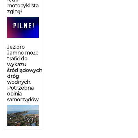
kolejny swoją postawą i
motocyklista
zginął
zaangażowaniem, że można sezon
po sezonie osiągać coraz wyższe
cele. W minioną sobotę zabrzmiał
pierwszy gwizdek XLIII sezonu
rozgrywek KALK. Drużyny
Jezioro
ponownie rywalizują na poziomie
Jamno może
trzech lig - Ekstraligi, I i II Dywizji.
trafić do
wykazu
W składach poszczególnych ekip
śródlądowych
nastąpiły duże zmiany i czas
dróg
pokaże jakie to będzie miało
wodnych.
Potrzebna
przełożenie na wyniki. Kabat po
opinia
dobrym meczu musiała uznać
samorządów
wyższość drużyny Grupa Cichy
Koszalin. O wygranej
zadecydowała ostatnia kwarta
wygrana przez koszalinian 33-21.
Obie ekipy w tym sezonie