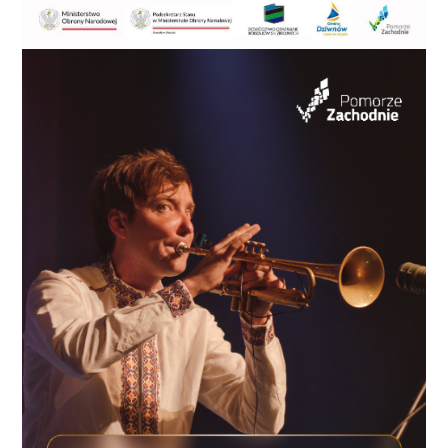
(8), M. Borowski 20, T. Brzeski 6, A.
Derkacz 4, K. Kozioł 4, P. Wlaziński
0, M. Zduński 0, GRUPA CICHY
KOSZALIN – KABAT SŁUPSK 76:68
(11:11; 19:24; 14:12; 32:21;) GRUPA
CICHY KOSZALIN: I. Lange 17 (2), D.
Kropisz 13 (1), J. Graj 13, P.
Bakowicz 11 (1), P. Pilarski 9 (1), A.
Żmudziński 7, P. Jakóbczyk 4, M.
Malatyński 2, KABAT SŁUPSK: R.
Magnuszewski 23 (2), R. Świdziński
12, P. Bonk 12 (2), L. Kukliński 9, A.
Finke 6, D. Bartnik 5, M.
Kaczmarkiewicz 1, www.kalk-
koszalin.com Strona 2 POWIAT
BIAŁOGARDZKI – NMC 66:55 (15:3;
21:17; 16:12; 14:23;) POWIAT
BIAŁOGARDZKI: M. Witkowski 26