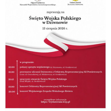
lepsze od Basketu Tepro S.A. W
najbliższy weekend kolejne ekipy
otworzą nowy sezon i na pewno
każda będzie chciała zacząć od
wygranej. Najciekawiej zapowiada
się pojedynek w Ekstralidze
pomiędzy i4 Development/
Świętoń i Zespołem Pieśni i Tańca.
EKSTRALIGA i4
DEVELOPMENT/ŚWIĘTOŃ –
CHŁOPAKI Z SĄSIEDZTWA 60:62
(17:10; 13:23; 6:11; 24:18;) i4
DEVELOPMENT/ŚWIĘTOŃ : P.
Bogdan 24 (5), W. Pstrągowski 11,
A. Kowalczuk 9 (1), P. Polek 8 (2),
Ł. Wróbel 4, P. Sokołowski 4, M.
Waskan 0, CHŁOPAKI Z
SĄSIEDZTWA: A. Cwojdziński 28