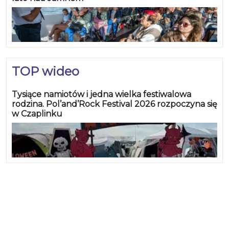
Planutis 5 (1), M. Jankowski 4, P.
Kucal 4, M. Stopera 2, K. Chadacz
0, M. Wyniński 0, A. Binaś 0, J.
Twardoń 0, B-eLka.pl –
OUTSIDERS 88:46 (15:14; 23:8;
30:14; 20:10;) B-eLka.pl: T. Kucal
TOP wideo
28 (1), J. Dziennik 16, A. Nowak 15
(1), J. Sikorski 11 (2), L. Żymierski 11,
Tysiące namiotów i jedna wielka festiwalowa
rodzina. Pol’and’Rock Festival 2026 rozpoczyna się
D. Sawicki 3 (1), R. Tarkowski 2, A.
w Czaplinku
Lewandowski 2, OUTSIDERS: M.
Adamczyk 13 (2), K. Żybort 10, T.
Adamczyk 10, J. Kępiński 8 (1), P.
Trepka 5, W. Stokrocki 0, BASKET
TEPRO S.A. – FASOLKI 51:57 (20:11;
5:18; 14:15; 12:13;) BASKET TEPRO
S.A.: R. Dolik 26 (1), M. Mora 12, W.
Domżałowicz 5, M. Warzecha 5, J.
Strycharczyk 3 (1), P. Literski 0, E.