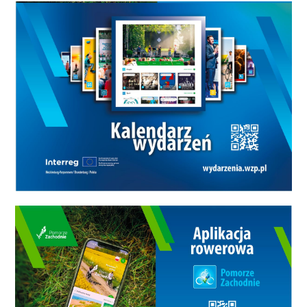
powinny walczyć o najwyższe
cele. Wicemistrzowie Powiat
Białogard grając praktycznie jedną
piątką bardzo pewnie ograli
przemeblowane NMC. Meczem
otwarcia sezonu była rywalizacji
medalistów I Dywizji z ubiegłej
kampanii Domaru Tatów i Lidera
Koszalin GMK. Domar po słabszym
początku opanował sytuację
pewnie wygrywając. W ekipie
pokonanych warty odnotowania
jest bardzo udany powrót po
paru sezonach na parkiet
Sebastiana Tałaja, który od razu
pokazał świetną strzelecką formę.
W pozostałych meczach pewnie
wygrywali Klubokawiarnia Blaszak