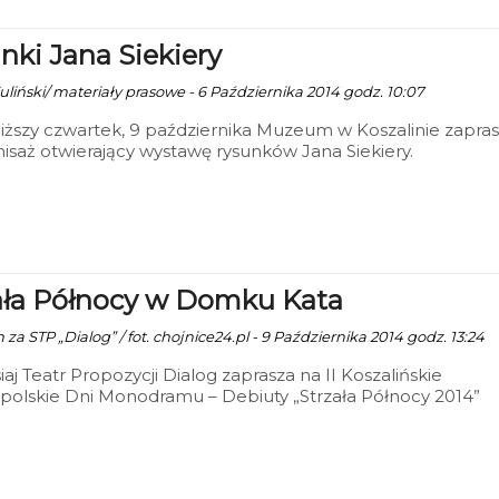
nki Jana Siekiery
uliński/ materiały prasowe - 6 Października 2014 godz. 10:07
iższy czwartek, 9 października Muzeum w Koszalinie zapra
isaż otwierający wystawę rysunków Jana Siekiery.
ała Północy w Domku Kata
 za STP „Dialog” / fot. chojnice24.pl - 9 Października 2014 godz. 13:24
siaj Teatr Propozycji Dialog zaprasza na II Koszalińskie
olskie Dni Monodramu – Debiuty „Strzała Północy 2014”