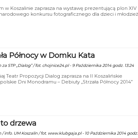
 w Koszalinie zaprasza na wystawę prezentującą plon XIV
arodowego konkursu fotograficznego dla dzieci i młodzie
ne Spotkania z Fotografią”. Wernisaż wystawy pokonkurso
e się 18 września o godz. 16:00 w siedzibie Muzeum.
ała Północy w Domku Kata
 za STP „Dialog” / fot. chojnice24.pl - 9 Października 2014 godz. 13:24
siaj Teatr Propozycji Dialog zaprasza na II Koszalińskie
olskie Dni Monodramu – Debiuty „Strzała Północy 2014”
to drzewa
 / info. UM Koszalin / fot. www.klubgaja.pl - 10 Października 2014 godz.