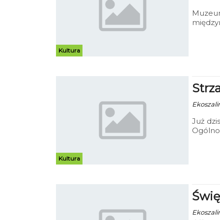
Muzeum
międzyn
„Muzeal
odbędzi
Kultura
Strz
Ekoszalin
Już dzi
Ogólnop
Kultura
Świę
Ekoszalin