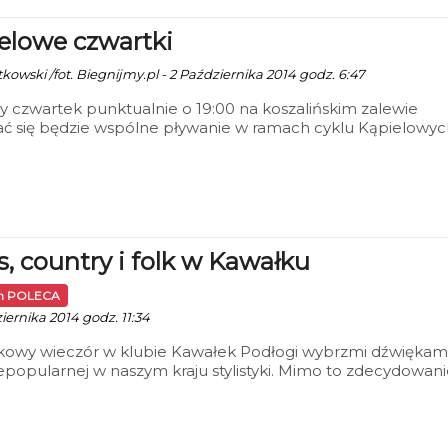
elowe czwartki
kowski /fot. Biegnijmy.pl - 2 Października 2014 godz. 6:47
 czwartek punktualnie o 19:00 na koszalińskim zalewie
ć się będzie wspólne pływanie w ramach cyklu Kąpielowyc
ów. Akcja skierowana jest do wszystkich, którzy chcieliby r
u wspólnie spotkać się, pobiegać, a także wykąpać się w
Dolinie.
s, country i folk w Kawałku
in POLECA
iernika 2014 godz. 11:34
kowy wieczór w klubie Kawałek Podłogi wybrzmi dźwiękam
epopularnej w naszym kraju stylistyki. Mimo to zdecydowan
ię wybrać, gdyż zespół Jo & Lazy Fellow przełamuje stereot