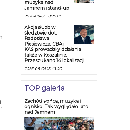
muzyka nad
Jamnem i stand-up
2026-08-05 18:20:00
Akcja służb w
śledztwie dot.
h
Radosława
az w
Piesiewicza. CBA i
KAS prowadziły działania
także w Koszalinie.
Przeszukano 14 lokalizacji
2026-08-05 15:43:00
TOP galeria
Zachód słońca, muzyka i
i
ognisko. Tak wyglądało lato
ie
nad Jamnem
ypy.