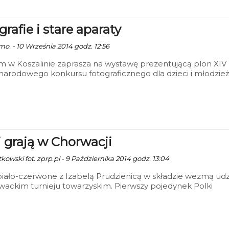
rafie i stare aparaty
mo. - 10 Września 2014 godz. 12:56
 w Koszalinie zaprasza na wystawę prezentującą plon XIV
arodowego konkursu fotograficznego dla dzieci i młodzie
ne Spotkania z Fotografią”. Wernisaż wystawy pokonkurso
e się 18 września o godz. 16:00 w siedzibie Muzeum.
i grają w Chorwacji
kowski fot. zprp.pl - 9 Października 2014 godz. 13:04
 biało-czerwone z Izabelą Prudzienicą w składzie wezmą udz
ackim turnieju towarzyskim. Pierwszy pojedynek Polki
ją z gospodyniami. Następnie zmierzą się z Serbią i Niemca
eczne Kima Rasmussena podczas wspomnianego turnieju
lifować formę na grudniowe Mistrzostwa Europy.