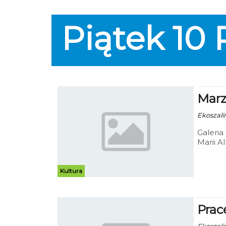
Piątek
10
Marze
Ekoszalin
Galeria
Marii Al
Kultura
Prac