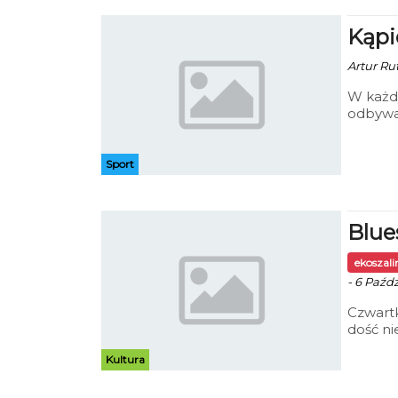
Kąpi
Artur Rut
W każdy
odbywa
Czwartk
tygodni
Wodnej 
Sport
Blue
ekoszal
- 6 Paźdz
Czwart
dość ni
warto s
Kultura