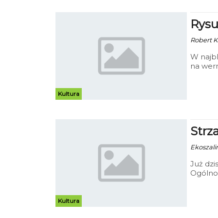
Rysu
Robert K
W najbl
na wern
Kultura
Strz
Ekoszalin
Już dzi
Ogólnop
Kultura