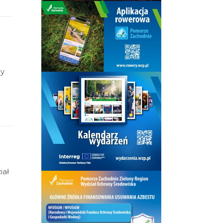
ży
wej
iał
mi.