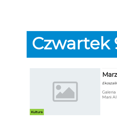
Czwartek
Marze
Ekoszalin
Galeria
Marii Al
Kultura