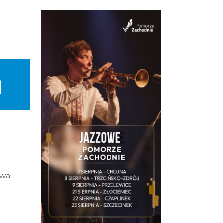
a
twa