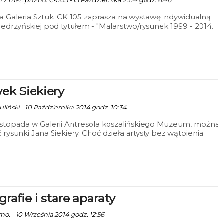
n z mat. promo. CK105 - 13 Października 2014 godz. 6:48
a Galeria Sztuki CK 105 zaprasza na wystawę indywidualną
edrzyńskiej pod tytułem - "Malarstwo/rysunek 1999 - 2014.
ek Siekiery
uliński - 10 Października 2014 godz. 10:34
istopada w Galerii Antresola koszalińskiego Muzeum, możn
 rysunki Jana Siekiery. Choć dzieła artysty bez wątpienia
y dużego nakładu pracy, to efekt finalny nie wzbudza zby
mocji.
rafie i stare aparaty
mo. - 10 Września 2014 godz. 12:56