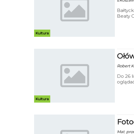
Ekoszali
Bałtyck
Beaty C
Kultura
Ołów
Robert K
Do 26 l
oglądać
wymagał
wielu e
Kultura
Fotog
Mat. pro