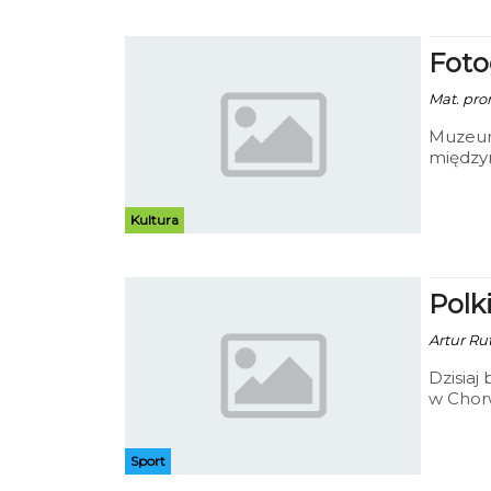
Fotog
Mat. pro
Muzeum
międzyn
„Muzeal
odbędzi
Kultura
Polk
Artur Rut
Dzisiaj
w Chorw
rozegra
Podopi
będą sz
Sport