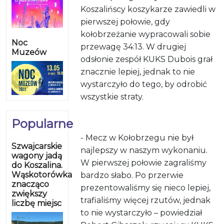
Koszalińscy koszykarze zawiedli w
pierwszej połowie, gdy
kołobrzeżanie wypracowali sobie
Noc
przewagę 34:13. W drugiej
Muzeów
odsłonie zespół KUKS Dubois grał
znacznie lepiej, jednak to nie
wystarczyło do tego, by odrobić
wszystkie straty.
Popularne
- Mecz w Kołobrzegu nie był
Szwajcarskie
najlepszy w naszym wykonaniu.
wagony jadą
W pierwszej połowie zagraliśmy
do Koszalina.
Wąskotorówka
bardzo słabo. Po przerwie
znacząco
prezentowaliśmy się nieco lepiej,
zwiększy
trafialiśmy więcej rzutów, jednak
liczbę miejsc
to nie wystarczyło – powiedział