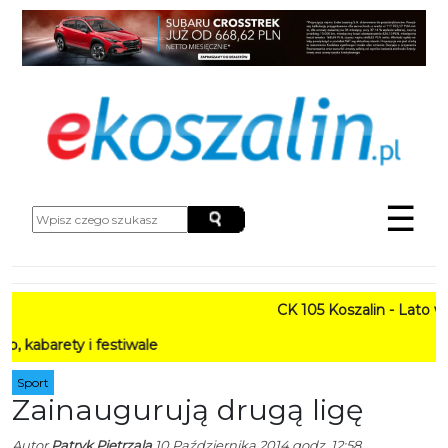
☰
CK 105 Koszalin - Lato w Mie
ty i festiwale
Sport
Zainaugurują drugą ligę
Autor
Patryk Pietrzala
10 Października 2014 godz. 12:58