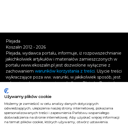
Plejada
Koszalin 2012 - 2026
Plejada, wydawca portalu, informuje, iż rozpowszechnianie
jakichkolwiek artykułów i materiałów zamieszczonych w
portalu www.ekoszalin.pl jest dozwolone wyłącznie z
zachowaniem
warunków korzystania z treści
. Użycie treści
wykraczające poza ww. warunki, w jakikolwiek sposób, jest
zabronione bez pisemnej zgody firmy Plejada. Dowiedz
się, w jaki sposób możesz uzyskać
licencję na
wykorzystanie treści
.
Używamy plików cookie
Możemy je zamieścić w celu analizy danych dotyczących
Naruszenie tych zasad jest łamaniem prawa i grozi
odwiedzających, ulepszenia naszej strony internetowej, pokazania
odpowiedzialnością karną.
spersonalizowanych treści i zapewnienia Państwu wspaniałego
doświadczenia na stronie internetowej. Aby uzyskać więcej informacji
Wszelkie prawa zastrzeżone
.
na temat plików cookie, których używamy, otwórz ustawienia.