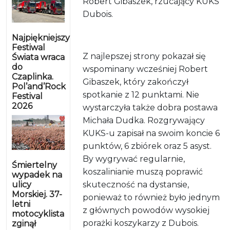
Robert Gibaszek, rzucający KUKS
Dubois.
Najpiękniejszy
Festiwal
Z najlepszej strony pokazał się
Świata wraca
do
wspominany wcześniej Robert
Czaplinka.
Gibaszek, który zakończył
Pol’and’Rock
spotkanie z 12 punktami. Nie
Festival
2026
wystarczyła także dobra postawa
Michała Dudka. Rozgrywający
KUKS-u zapisał na swoim koncie 6
punktów, 6 zbiórek oraz 5 asyst.
By wygrywać regularnie,
Śmiertelny
koszalinianie muszą poprawić
wypadek na
ulicy
skuteczność na dystansie,
Morskiej. 37-
ponieważ to również było jednym
letni
z głównych powodów wysokiej
motocyklista
porażki koszykarzy z Dubois.
zginął