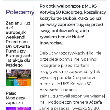
Po dotkliwej porażce z MUKS
Polecamy
Kotwicą 50 Kołobrzeg, koszalińscy
koszykarze Dubois KUKS po raz
Zaplanuj już
pierwszy zaprezentują się przed
dziś
swoją publicznością, a ich
europejski
rywalem będzie Noteć
weekend!
Przed nami
Inowrocław.
Dni Otwarte
Funduszy
Debiut w rozgrywkach II ligi nie
Europejskich
przebiegł pomyślnie. Sparingi
i atrakcje dla
każdego
rozegrane przed startem
rozgrywek nie zapowiadały tak
wysokiej porażki. Gospodarze
meczu – MUKS Kotwica 50
przeważali i udanie
Pałac
zainaugurowali sezon we własnej
Młodzieży
hali. Podopieczni trenera Józefa
zaprasza!
Janiela przegrali wysoko 57:80.