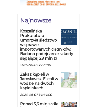
Najnowsze
Koszalińska
Prokuratura
umorzyła śledztwo
w sprawie
importowanych ciągników.
Badano podejrzenie szkody
sięgającej 29 mln zł
2026-08-07 15:27:00
Zakaz kąpieli w
Jarosławcu. E. coli w
wodzie na dwóch
kąpieliskach
2026-08-07 14:44:00
Ponad 5,6 mln zł dla