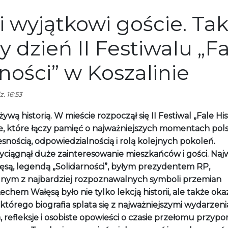
i wyjątkowi goście. Ta
 dzień II Festiwalu „Fa
lności” w Koszalinie
. 16:53
ywą historią. W mieście rozpoczął się II Festiwal „Fale Hist
ie, które łączy pamięć o najważniejszych momentach pols
esnością, odpowiedzialnością i rolą kolejnych pokoleń.
yciągnął duże zainteresowanie mieszkańców i gości. Naj
są, legendą „Solidarności”, byłym prezydentem RP,
dnym z najbardziej rozpoznawalnych symboli przemian
hem Wałęsą było nie tylko lekcją historii, ale także oka
tórego biografia splata się z najważniejszymi wydarzen
refleksje i osobiste opowieści o czasie przełomu przypo