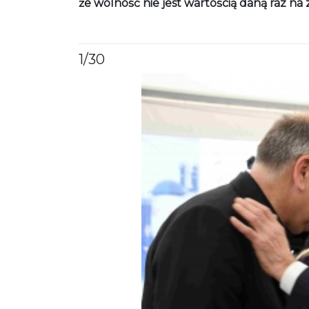
że wolność nie jest wartością daną raz na
1
/30