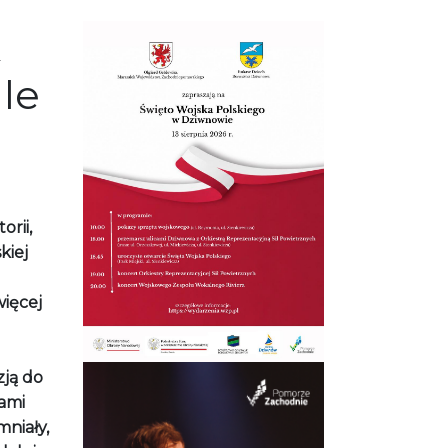
k
le
orii,
kiej
więcej
zją do
iami
mniały,