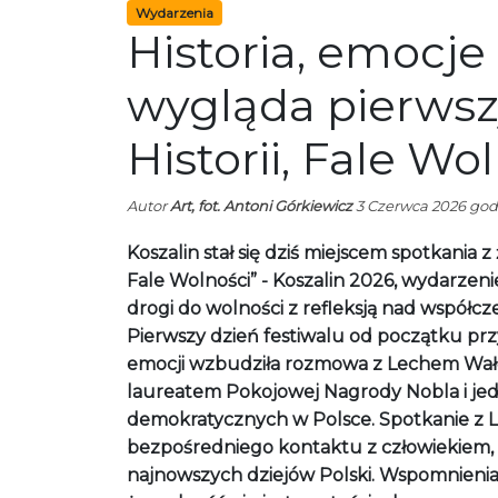
Wydarzenia
Historia, emocje 
wygląda pierwszy
Historii, Fale Wo
Autor
Art, fot. Antoni Górkiewicz
3 Czerwca 2026 godz
Koszalin stał się dziś miejscem spotkania z ż
Fale Wolności” - Koszalin 2026, wydarzen
drogi do wolności z refleksją nad współcz
Pierwszy dzień festiwalu od początku prz
emocji wzbudziła rozmowa z Lechem Wałę
laureatem Pokojowej Nagrody Nobla i je
demokratycznych w Polsce. Spotkanie z Lec
bezpośredniego kontaktu z człowiekiem, k
najnowszych dziejów Polski. Wspomnienia, 