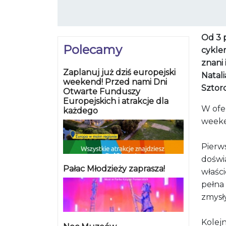
Od 3 
Polecamy
cykle
znani 
Zaplanuj już dziś europejski
Natal
weekend! Przed nami Dni
Sztorc
Otwarte Funduszy
Europejskich i atrakcje dla
W ofe
każdego
weeke
Pierw
doświ
Pałac Młodzieży zaprasza!
właści
pełna
zmysł
Kolej