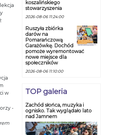
koszalińskiego
lekcja
stowarzyszenia
zy
2026-08-06 11:24:00
ż
Ruszyła zbiórka
darów na
Pomarańczową
Garażówkę. Dochód
pomoże wyremontować
nowe miejsce dla
społeczników
2026-08-06 11:10:00
cja
em
TOP galeria
ci w
Zachód słońca, muzyka i
torzy -
ognisko. Tak wyglądało lato
nad Jamnem
erem