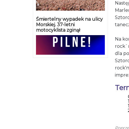
Nastę
Marlen
Sztor
Śmiertelny wypadek na ulicy
Morskiej. 37-letni
tanecz
motocyklista zginął
Na kon
rock`
dla p
Sztorc
rock'n
imprez
Ter
Poprze