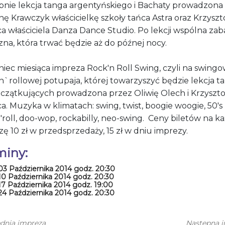
pnie lekcja tanga argentyńskiego i Bachaty prowadzona
ę Krawczyk właścicielkę szkoły tańca Astra oraz Krzyszt
ca właściciela Danza Dance Studio. Po lekcji wspólna za
na, która trwać będzie aż do późnej nocy.
iec miesiąca impreza Rock'n Roll Swing, czyli na swing
n`rollowej potupaja, której towarzyszyć będzie lekcja t
oczątkujących prowadzona przez Oliwię Olech i Krzyszto
a. Muzyka w klimatach: swing, twist, boogie woogie, 50's
'roll, doo-wop, rockabilly, neo-swing. Ceny biletów na k
ę 10 zł w przedsprzedaży, 15 zł w dniu imprezy.
miny:
03 Października 2014 godz. 20:30
10 Października 2014 godz. 20:30
17 Października 2014 godz. 19:00
24 Października 2014 godz. 20:30
dnia impreza
Następna 