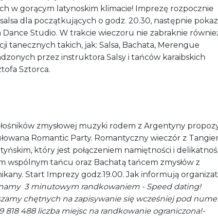
ch w gorącym latynoskim klimacie! Imprezę rozpocznie 
salsa dla początkujących o godz. 20.30, następnie poka
 Dance Studio. W trakcie wieczoru nie zabraknie równie
ji tanecznych takich, jak: Salsa, Bachata, Merengue
dzonych przez instruktora Salsy i tańców karaibskich
tofa Sztorca.
iłośników zmysłowej muzyki rodem z Argentyny propozy
ułowana Romantic Party. Romantyczny wieczór z Tangi
yńskim, który jest połączeniem namiętności i delikatnoś
m wspólnym tańcu oraz Bachatą tańcem zmysłów z
kany. Start Imprezy godz.19.00. Jak informują organiza
namy 3 minutowym randkowaniem - Speed dating!
szamy chętnych na zapisywanie się wcześniej pod num
09 818 488 liczba miejsc na randkowanie ograniczona!-