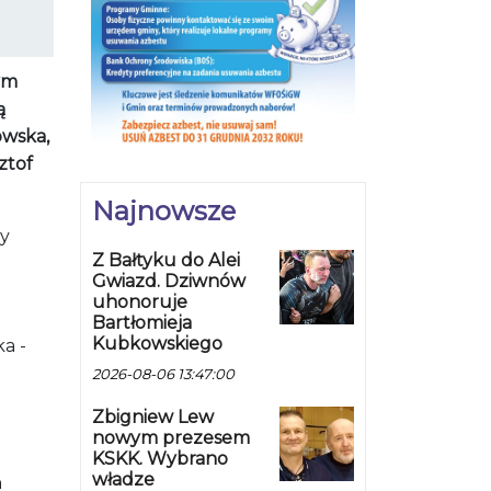
ym
ą
owska,
ztof
Najnowsze
ry
Z Bałtyku do Alei
Gwiazd. Dziwnów
uhonoruje
Bartłomieja
Kubkowskiego
a -
a
2026-08-06 13:47:00
Zbigniew Lew
nowym prezesem
KSKK. Wybrano
władze
h