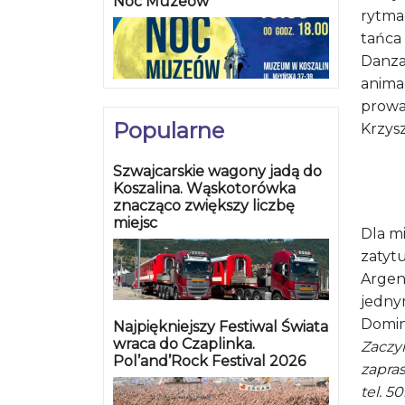
Noc Muzeów
rytma
tańca 
Danza
animac
prowa
Popularne
Krzysz
Szwajcarskie wagony jadą do
Koszalina. Wąskotorówka
znacząco zwiększy liczbę
miejsc
Dla m
zatyt
Argent
jedny
Domini
Najpiękniejszy Festiwal Świata
wraca do Czaplinka.
Zaczy
Pol’and’Rock Festival 2026
zapra
tel. 5