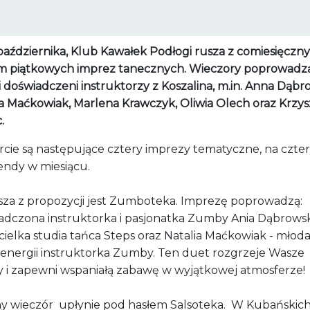
października, Klub Kawałek Podłogi rusza z comiesięczn
m piątkowych imprez tanecznych. Wieczory poprowadz
i doświadczeni instruktorzy z Koszalina, m.in. Anna Dąbr
ia Maćkowiak, Marlena Krawczyk, Oliwia Olech oraz Krzys
.
rcie są następujące cztery imprezy tematyczne, na czte
ndy w miesiącu.
sza z propozycji jest Zumboteka. Imprezę poprowadzą:
adczona instruktorka i pasjonatka Zumby Ania Dąbrowsk
cielka studia tańca Steps oraz Natalia Maćkowiak - młod
 energii instruktorka Zumby. Ten duet rozgrzeje Wasze
y i zapewni wspaniałą zabawę w wyjątkowej atmosferze!
ny wieczór upłynie pod hasłem Salsoteka. W Kubańskic