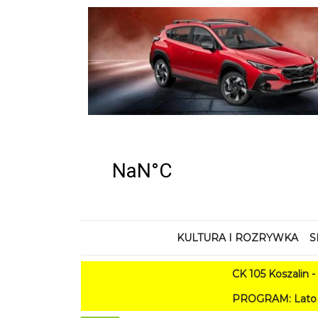
KULTURA I ROZRYWKA
S
CK 105 Koszalin - Lato w
PROGRAM: Lato w Amfiteatrze 