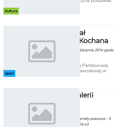
Ratusz będzie można podziwiać
prace Krzysztofa Tracza. Obrazy
klasyczne, wykonane tradycyjną
Kultura
techniką, przedstawiają warsztat
malarski oparty o najprostsze
tematy.
25 Memoriał
Szachowy Kochana
Artur Rutkowski - 8 Sierpnia 2014 godz.
6:54
W Hali Sportowej Państwowej
Wyższej Szkoły Zawodowej w
Sport
Koszalinie przy ul. Leśnej 1
odbędzie się XXV
Międzynarodowy Festiwal
Szachowy im. Józefa Kochana.
Szwej w Galerii
Antresola
ekoszalin POLECA
Robert Kuliński/materiały prasowe - 5
Sierpnia 2014 godz. 15:43