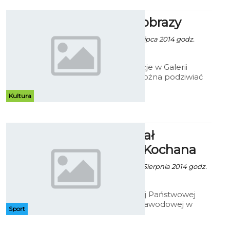
– 2013.
Po prostu obrazy
Robert Kuliński - 8 Lipca 2014 godz.
19:10
Przez całe wakacje w Galerii
Ratusz będzie można podziwiać
prace Krzysztofa Tracza. Obrazy
klasyczne, wykonane tradycyjną
Kultura
techniką, przedstawiają warsztat
malarski oparty o najprostsze
tematy.
25 Memoriał
Szachowy Kochana
Artur Rutkowski - 8 Sierpnia 2014 godz.
6:54
W Hali Sportowej Państwowej
Wyższej Szkoły Zawodowej w
Sport
Koszalinie przy ul. Leśnej 1
odbędzie się XXV