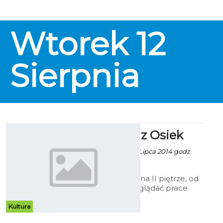
Wtorek
12
Sierpnia
Malarstwo z Osiek
Robert Kuliński - 25 Lipca 2014 godz.
15:09
W Galerii Ratusz, na II piętrze, od
15 lipca można oglądać prace
malarskie uczestników
Międzynarodowych Plenerów
Kultura
Malarskich w Osiekach z lat 1998