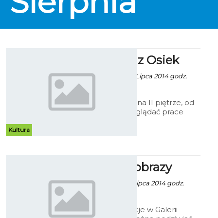
Sierpnia
Malarstwo z Osiek
Robert Kuliński - 25 Lipca 2014 godz.
15:09
W Galerii Ratusz, na II piętrze, od
15 lipca można oglądać prace
malarskie uczestników
Międzynarodowych Plenerów
Kultura
Malarskich w Osiekach z lat 1998
– 2013.
Po prostu obrazy
Robert Kuliński - 8 Lipca 2014 godz.
19:10
Przez całe wakacje w Galerii