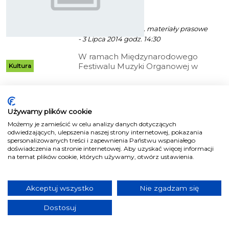
program
ekoszalin POLECA
Robert Kuliński/ info. materiały prasowe
- 3 Lipca 2014 godz. 14:30
W ramach Międzynarodowego
Festiwalu Muzyki Organowej w
Kultura
Koszalinie i innych
miejscowościach regionu, przez
całe lato wybrzmiewać będą
Symfonia i hymny
kompozycje, m.in. Arvo Pärta,
Używamy plików cookie
Josepha Haydna, Edvard Griega,
ekoszalin POLECA
czy Wolfganga Amadeusza
Możemy je zamieścić w celu analizy danych dotyczących
odwiedzających, ulepszenia naszej strony internetowej, pokazania
Robert Kuliński/ fot. maszwolne.pl - 14
Mozarta.
spersonalizowanych treści i zapewnienia Państwu wspaniałego
Sierpnia 2014 godz. 12:25
doświadczenia na stronie internetowej. Aby uzyskać więcej informacji
na temat plików cookie, których używamy, otwórz ustawienia.
Kolejny wieczór w katedrze NMP,
gdzie odbywają się koncerty 48.
Kultura
Międzynarodowego Festiwalu
Akceptuj wszystko
Nie zgadzam się
Muzyki Organowej wybrzmi
muzyką niezwykle wzniosłą.
Dostosuj
Roman Perucki wykona IV
Niezniszczalny
symfonię Charlesa Marie M.
Widora, natomiast zespół wokalny