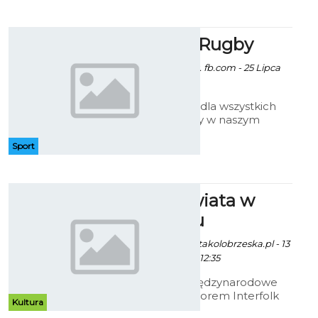
szczecińskiego antykwariusza
Wojciecha Lizaka.
Wakacje z Rugby
Patryk Pietrzala / fot. fb.com - 25 Lipca
2014 godz. 10:27
To będzie gratka dla wszystkich
miłośników rugby w naszym
mieście. Od sierpnia ruszają
treningi prowadzone przez
Sport
Rugby Klub Koszalin.
Muzyka Świata w
Kołobrzegu
Ekoszalin / fot. gazetakolobrzeska.pl - 13
Sierpnia 2014 godz. 12:35
Wystartowały Międzynarodowe
Spotkania z Folklorem Interfolk
Kultura
czyli przegląd kultur ludowych z