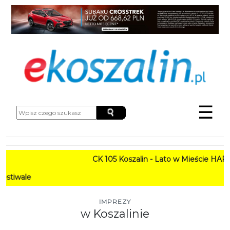
☰
CK 105 Koszalin - Lato w Mieście HARMO
PR
IMPREZY
w Koszalinie