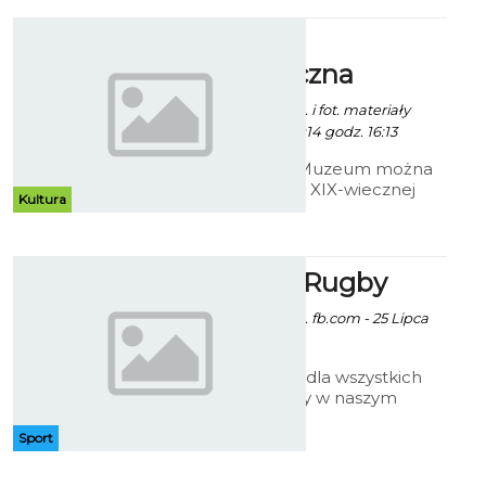
Koszalina pod hasłem
„Bezpieczne wakacje”.
Wystawa
Prezentujemy program oferty.
marynistyczna
Robert Kuliński/ info. i fot. materiały
prasowe - 3 Lipca 2014 godz. 16:13
W koszalińskim Muzeum można
oglądać wystawę XIX-wiecznej
Kultura
grafiki marynistycznej ze zbiorów
szczecińskiego antykwariusza
Wojciecha Lizaka.
Wakacje z Rugby
Patryk Pietrzala / fot. fb.com - 25 Lipca
2014 godz. 10:27
To będzie gratka dla wszystkich
miłośników rugby w naszym
mieście. Od sierpnia ruszają
treningi prowadzone przez
Sport
Rugby Klub Koszalin.