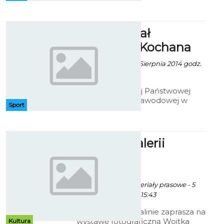
kieruje teraz do pań. W każdą
środę zaprasza na "damskie"
zajęcia.
25 Memoriał
Szachowy Kochana
Artur Rutkowski - 8 Sierpnia 2014 godz.
6:54
W Hali Sportowej Państwowej
Wyższej Szkoły Zawodowej w
Sport
Koszalinie przy ul. Leśnej 1
odbędzie się XXV
Międzynarodowy Festiwal
Szachowy im. Józefa Kochana.
Szwej w Galerii
Antresola
ekoszalin POLECA
Robert Kuliński/materiały prasowe - 5
Sierpnia 2014 godz. 15:43
Muzeum w Koszalinie zaprasza na
wystawę fotograficzną Wojtka
Kultura