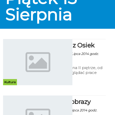
Sierpnia
Malarstwo z Osiek
Robert Kuliński - 25 Lipca 2014 godz.
15:09
W Galerii Ratusz, na II piętrze, od
15 lipca można oglądać prace
malarskie uczestników
Międzynarodowych Plenerów
Kultura
Malarskich w Osiekach z lat 1998
– 2013.
Po prostu obrazy
Robert Kuliński - 8 Lipca 2014 godz.