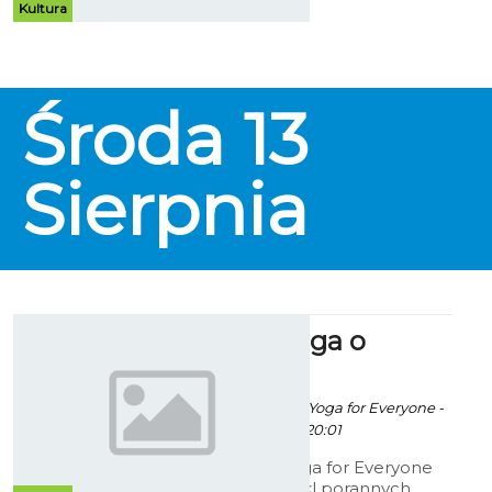
wystąpi grupa Cliver.
Kultura
Środa
13
Sierpnia
Kobieca yoga o
poranku
Robert Kuliński/ fot. Yoga for Everyone -
12 Lipca 2014 godz. 20:01
Instruktorki z Yoga for Everyone
zapraszają na cykl porannych