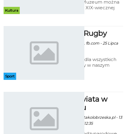
W koszalińskim Muzeum można
oglądać wystawę XIX-wiecznej
Kultura
grafiki marynistycznej ze zbiorów
szczecińskiego antykwariusza
Wojciecha Lizaka.
Wakacje z Rugby
Patryk Pietrzala / fot. fb.com - 25 Lipca
2014 godz. 10:27
To będzie gratka dla wszystkich
miłośników rugby w naszym
mieście. Od sierpnia ruszają
treningi prowadzone przez
Sport
Rugby Klub Koszalin.
Muzyka Świata w
Kołobrzegu
Ekoszalin / fot. gazetakolobrzeska.pl - 13
Sierpnia 2014 godz. 12:35
Wystartowały Międzynarodowe