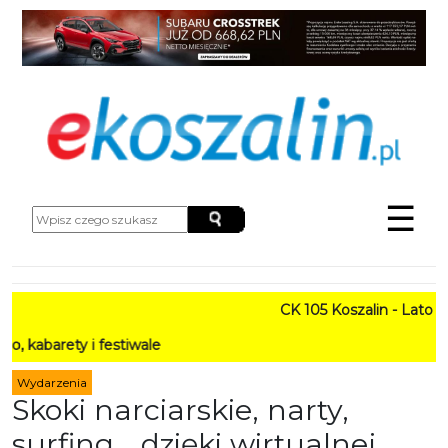
☰
CK 105 Koszalin - Lato w Mieś
y i festiwale
Wydarzenia
Skoki narciarskie, narty,
surfing… dzięki wirtualnej