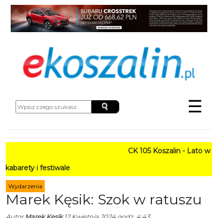
☰
CK 105 Koszalin - Lato w Mieści
i festiwale
Wydarzenia
Marek Kęsik: Szok w ratuszu
Autor
Marek Kęsik
12 Kwietnia 2024 godz. 4:43