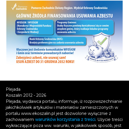
Plejada
Koszalin 2012 - 2026
Plejada, wydawca portalu, informuje, iż rozpowszechnianie
jakichkolwiek artykułów i materiałów zamieszczonych w
portalu www.ekoszalin.pl jest dozwolone wyłącznie z
zachowaniem
warunków korzystania z treści
. Użycie treści
wykraczające poza ww. warunki, w jakikolwiek sposób, jest