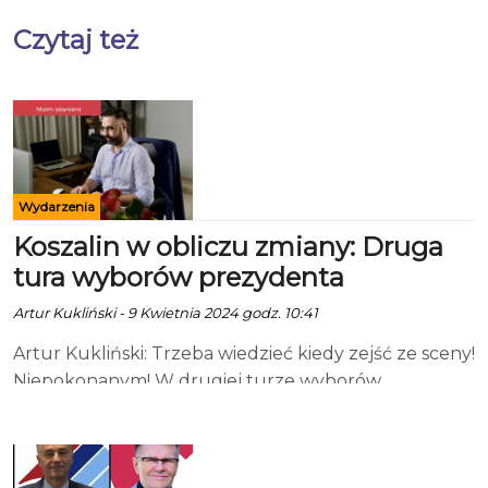
Czytaj też
Wydarzenia
Koszalin w obliczu zmiany: Druga
tura wyborów prezydenta
Artur Kukliński - 9 Kwietnia 2024 godz. 10:41
Artur Kukliński: Trzeba wiedzieć kiedy zejść ze sceny!
Niepokonanym! W drugiej turze wyborów
samorządowych w Koszalinie mieszkańcy staną
przed wyborem, który zdefiniuje kierunek rozwoju
Koszalina na kolejne lata. W pierwszej, aktualnie