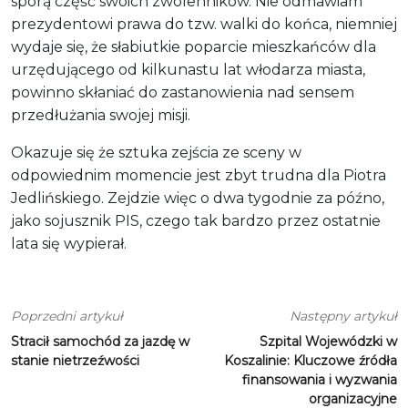
sporą część swoich zwolenników. Nie odmawiam
prezydentowi prawa do tzw. walki do końca, niemniej
wydaje się, że słabiutkie poparcie mieszkańców dla
urzędującego od kilkunastu lat włodarza miasta,
powinno skłaniać do zastanowienia nad sensem
przedłużania swojej misji.
Okazuje się że sztuka zejścia ze sceny w
odpowiednim momencie jest zbyt trudna dla Piotra
Jedlińskiego. Zejdzie więc o dwa tygodnie za późno,
jako sojusznik PIS, czego tak bardzo przez ostatnie
lata się wypierał.
Poprzedni artykuł
Następny artykuł
Stracił samochód za jazdę w
Szpital Wojewódzki w
stanie nietrzeźwości
Koszalinie: Kluczowe źródła
finansowania i wyzwania
organizacyjne