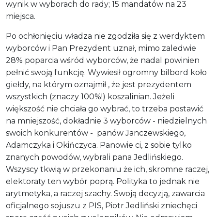
wynik w wyborach do rady; 15 mandatów na 23
miejsca.
Po ochłonięciu władza nie zgodziła się z werdyktem
wyborców i Pan Prezydent uznał, mimo zaledwie
28% poparcia wśród wyborców, że nadal powinien
pełnić swoją funkcję. Wywiesił ogromny bilbord koło
giełdy, na którym oznajmił , że jest prezydentem
wszystkich (znaczy 100%!) koszalinian. Jeżeli
większość nie chciała go wybrać, to trzeba postawić
na mniejszość, dokładnie 3 wyborców - niedzielnych
swoich konkurentów - panów Janczewskiego,
Adamczyka i Okińczyca. Panowie ci, z sobie tylko
znanych powodów, wybrali pana Jedlińskiego.
Wszyscy tkwią w przekonaniu że ich, skromne raczej,
elektoraty ten wybór poprą. Polityka to jednak nie
arytmetyka, a raczej szachy. Swoją decyzją, zawarcia
oficjalnego sojuszu z PIS, Piotr Jedliński zniechęci