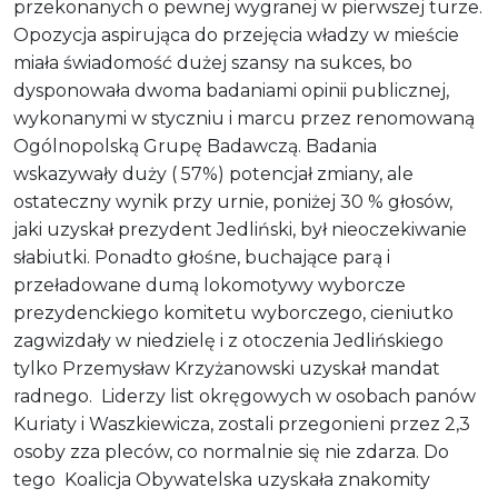
przekonanych o pewnej wygranej w pierwszej turze.
Opozycja aspirująca do przejęcia władzy w mieście
miała świadomość dużej szansy na sukces, bo
dysponowała dwoma badaniami opinii publicznej,
wykonanymi w styczniu i marcu przez renomowaną
Ogólnopolską Grupę Badawczą. Badania
wskazywały duży ( 57%) potencjał zmiany, ale
ostateczny wynik przy urnie, poniżej 30 % głosów,
jaki uzyskał prezydent Jedliński, był nieoczekiwanie
słabiutki. Ponadto głośne, buchające parą i
przeładowane dumą lokomotywy wyborcze
prezydenckiego komitetu wyborczego, cieniutko
zagwizdały w niedzielę i z otoczenia Jedlińskiego
tylko Przemysław Krzyżanowski uzyskał mandat
radnego. Liderzy list okręgowych w osobach panów
Kuriaty i Waszkiewicza, zostali przegonieni przez 2,3
osoby zza pleców, co normalnie się nie zdarza. Do
tego Koalicja Obywatelska uzyskała znakomity