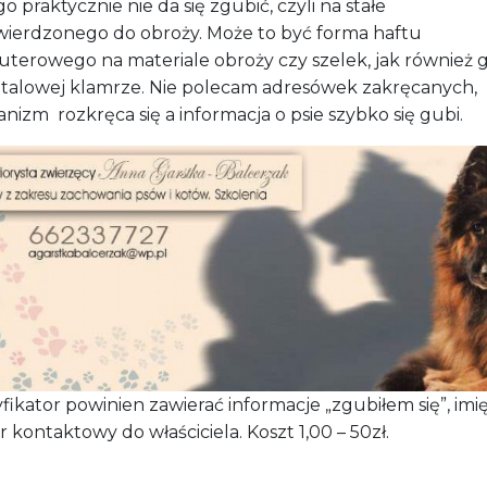
o praktycznie nie da się zgubić, czyli na stałe
wierdzonego do obroży. Może to być forma haftu
terowego na materiale obroży czy szelek, jak również 
talowej klamrze.
Nie polecam
adresówek zakręcanych,
anizm
rozkręca się a informacja o psie szybko się gubi
.
yfikator powinien
zawierać informacje „zgubiłem się”, imię
 kontaktowy do
w
łaściciela.
Koszt 1,00
– 50zł.