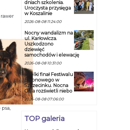
dniach szkolenia.
Uroczysta przysięga
w Koszalinie
grawer
2026-08-08 11:24:00
Nocny wandalizm na
ul. Karłowicza.
Uszkodzono
dziewięć
samochodów i elewację
2026-08-08 10:31:00
Wielki finał Festiwalu
Balonowego w
Szczecinku. Nocna
Gala rozświetli niebo
2026-08-08 07:06:00
 psa,
TOP galeria