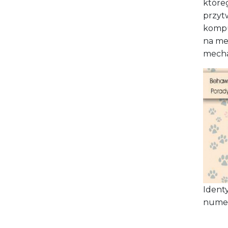
któreg
przyt
kompu
na me
mech
Ident
numer