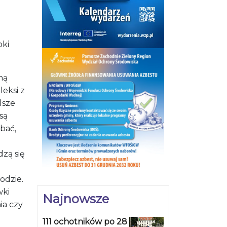
bki
ną
leksi z
lsze
są
bać,
zą się
odzie.
wki
Najnowsze
ia czy
111 ochotników po 28