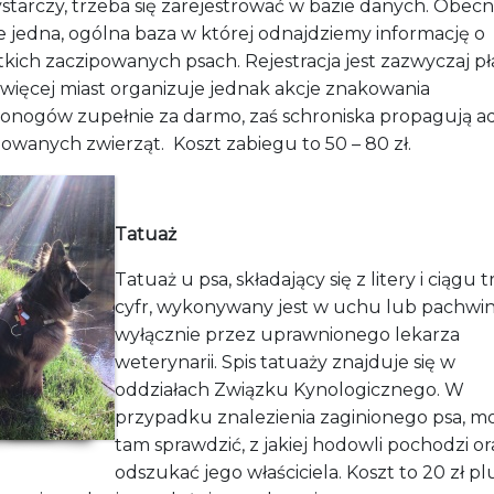
starczy, trzeba się zarejestrować w bazie danych. Obecn
je jedna, ogólna baza w której odnajdziemy informację o
tkich zaczipowanych
psach. Rejestracja jest zazwyczaj
pł
 więcej miast organizuje jednak akcje znakowania
onogów zupełnie za darmo, zaś schroniska propagują a
powanych zwierząt. Koszt
zabiegu to
50 – 80 zł.
Tatuaż
Tatuaż u psa, składający się z litery i ciągu 
cyfr, wykonywany jest w uchu lub pachwin
wyłącznie przez uprawnionego lekarza
weterynarii. Spis tatuaży znajduje się w
oddziałach Związku Kynologicznego. W
przypadku znalezienia zaginionego psa, m
tam sprawdzić, z jakiej hodowli pochodzi or
odszukać jego właściciela. Koszt to 20 zł pl