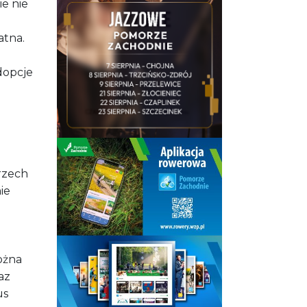
ie nie
at
na.
dopcje
trzech
ie
ożna
az
us