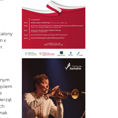
calony
m x
r.
dnym
zęciem
e
erząt
ch
dnak