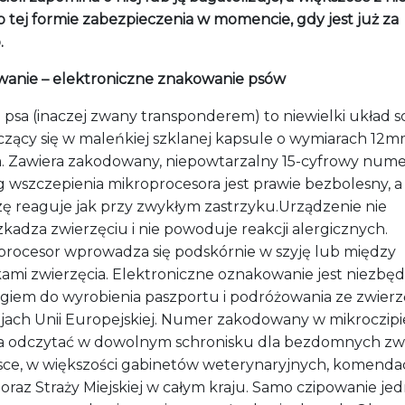
o tej formie zabezpieczenia w momencie, gdy jest już za
.
wanie – elektroniczne znakowanie psów
u psa (inaczej zwany transponderem)
to niewielki układ s
czący się w maleńkiej szklanej kapsule o wymiarach 12m
m
. Zawiera zakodowany, niepowtarzalny 15-cyfrowy nume
g wszczepienia mikroprocesora jest
prawie bezbolesny, a
zę reaguje jak przy zwykłym zastrzyku.Urządzenie nie
kadza zwierzęciu i nie powoduje reakcji alergicznych.
procesor wprowadza się podskórnie w szyję lub między
ami zwierzęcia.
Elektroniczne oznakowanie jest niezb
ę
iem do wyrobienia paszportu i podróżowania ze zwier
ajach Unii Europejskiej. Numer zakodowany w mikroczipi
 odczytać w dowolnym schronisku dla bezdomnych zwi
sce, w większości gabinetów weterynaryjnych, komenda
i oraz Straży Miejskiej w całym kraju.
Samo czipowanie je