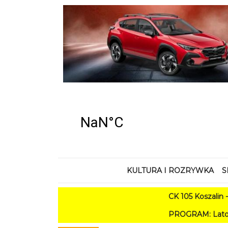
KULTURA I ROZRYWKA
S
CK 105 Koszalin - Lato w 
PROGRAM: Lato w Amfiteatrze 2