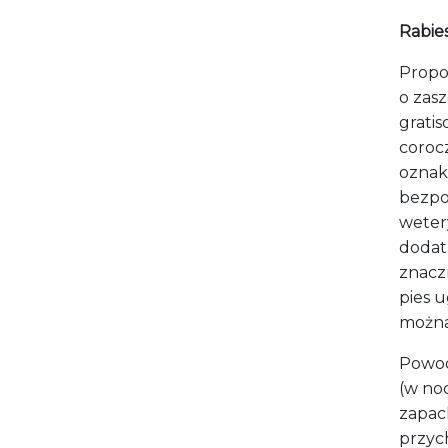
Rabies
Propoz
o zasz
gratis
coro
oznak
bezpoś
weter
dodat
znacz
pies 
można
Powod
(
w noc
zapac
przyc