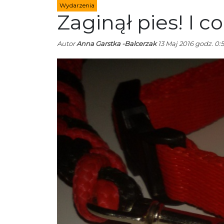
Wydarzenia
Zaginął pies! I c
Autor
Anna Garstka -Balcerzak
13 Maj 2016 godz. 0: