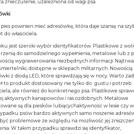
za znieczulenie
,
uzależniona od wagi psa.
ówki
 pies powinien mieć adresówkę
, która daje
szansę na szy
 do właściciela.
nku jest szeroki wyb
ór identyfikatorów. Plastikowe z wol
trzenią
do samodzielnego w
ypełnienia, metalowe lub z p
wością wygrawerowania niezbędnych informacji. Najtrwa
śmiertelniki, dostępne w sklepach militarnych
.
Nowością 
ówki
z d
iodą
LED
, które sprawdzają się w nocy
. W
arto zad
ł
to produkt dostosowany nie tylko do gustu i potrzeb
ciela
,
ale również do konkretnego psa. Plastikowe sprawd
ej aktywnych kanapowców i ras ozdobnych
. Metalowe
owane są dla piesków lubiącychaktywność w lesie czy w
ypadku psów bardzo aktywnych samo noszenie adresó
być problemowe ze względu na możliwość jej zniszczen
nia. W takim przypadku sprawdzi się identyfikator,