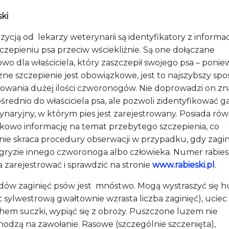
ki
ycją od lekarzy weterynarii są identyfikatory z informac
czepieniu psa przeciw wściekliźnie.
S
ą one dołączane
owo dla właściciela, który zaszczepił swojego psa – ponie
czne
szczepienie jest obowiązkowe, jest to najszybszy sp
owania dużej ilości czworonogów. Nie doprowadzi on zn
rednio do właściciela psa, ale pozwoli zidentyfikować g
ynaryjny
, w którym pies jest zarejestrowany. Posiada
rów
kowo informację na temat przebytego szczepienia, co
nie skraca procedury obserwacji w przypadku, gdy zagi
ugryzie innego czworonoga albo człowieka
.
Numer rabies
 zarejestrować i sprawdzić na stronie
www.rabieski.pl
.
ów zaginięć psów
jest
mnóstwo. Mogą wystraszyć się 
 sylwestrową gwałtownie wzrasta liczba zaginięć), uciec
hem suczki, wypiąć się z obroży. Puszczone
lu
zem nie
hodzą na zawołanie. Rasowe (szczególnie szczenięta),