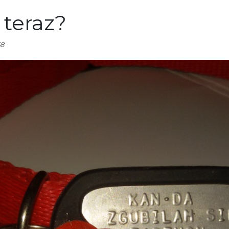
o teraz?
58