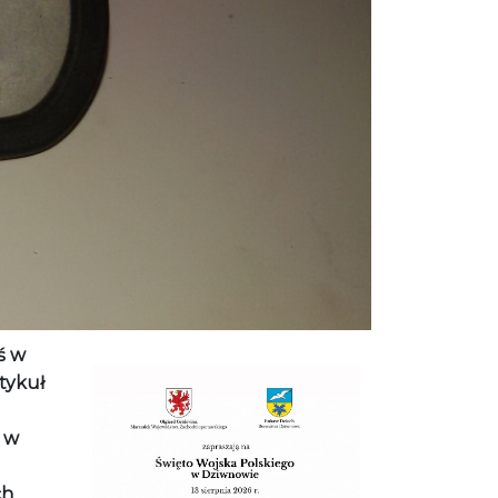
eś w
rtykuł
w w
ch