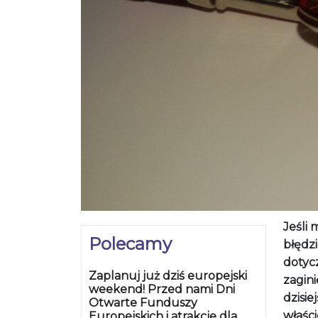
Jeśli 
Polecamy
błędzi
dotycz
Zaplanuj już dziś europejski
zagini
weekend! Przed nami Dni
dzisi
Otwarte Funduszy
właści
Europejskich i atrakcje dla