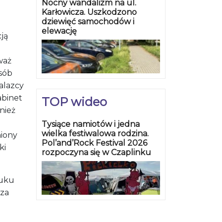
Nocny wandalizm na ul.
Karłowicza. Uszkodzono
dziewięć samochodów i
elewację
ją
waż
osób
alazcy
abinet
TOP wideo
nież
Tysiące namiotów i jedna
wielka festiwalowa rodzina.
niony
Pol’and’Rock Festival 2026
ki
rozpoczyna się w Czaplinku
huku
 za