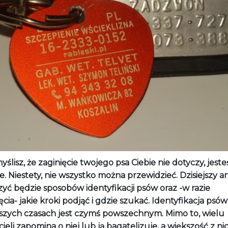
myślisz, że zaginięcie twojego psa Ciebie nie dotyczy, jest
e. Niestety, nie wszystko można przewidzieć. Dzisiejszy a
yć będzie sposobów identyfikacji psów oraz -w razie
ęcia- jakie kroki podjąć i gdzie szukać. Identyfikacja psó
ejszych czasach jest czymś powszechnym. Mimo to, wielu
cieli zapomina o niej lub ją bagatelizuje, a większość z ni