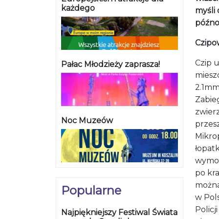
każdego
myśli 
późno
Czipo
Czip 
Pałac Młodzieży zaprasza!
miesz
2.1m
Zabie
zwier
Noc Muzeów
przesz
M
ikro
łopatk
wymog
po kr
można
Popularne
w Pol
Policj
Najpiękniejszy Festiwal Świata