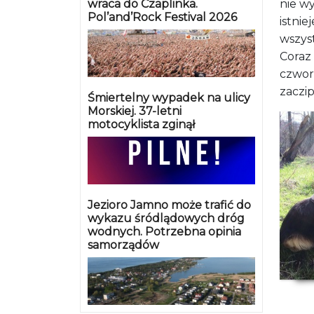
wraca do Czaplinka.
nie wy
Pol’and’Rock Festival 2026
istnie
wszys
Coraz
czwor
zaczi
Śmiertelny wypadek na ulicy
Morskiej. 37-letni
motocyklista zginął
Jezioro Jamno może trafić do
wykazu śródlądowych dróg
wodnych. Potrzebna opinia
samorządów