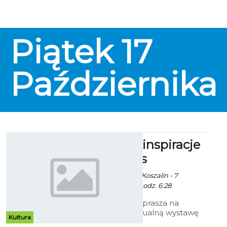
Kąpielowych Czwartków. Akcja
skierowana jest do wszystkich,
którzy chcieliby raz w tygodniu
wspólnie spotkać się, pobiegać, a
Piątek
17
także wykąpać się w Wodnej
Dolinie.
Października
Marzenia i inspiracje
Marii Alblas
Ekoszalin / info. UM Koszalin - 7
Października 2014 godz. 6:28
Galeria Ratusz zaprasza na
pierwszą indywidualną wystawę
Kultura
malarstwa Marii Alblas Białej