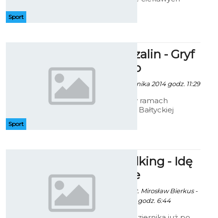
regat i wydarzeń. Oprócz
wyścigów odbywały się także
Sport
liczne festyny. Mieleński klub
TRAMP opuści banderę i
zakończy sezon żeglarski.
Bałtyk Koszalin - Gryf
Wejherowo
ArtRut, - 13 Października 2014 godz. 11:29
Bałtyk Koszalin w ramach
rozgrywek III Ligi Bałtyckiej
zmierzy się w meczu rozegranym
Sport
przed własną widownią z
wejherowskim Gryfem.
Nordic Walking - Idę
po Zdrowie
Artur Rutkowski / fot. Mirosław Bierkus -
3 Października 2014 godz. 6:44
W sobotę 4 października już po