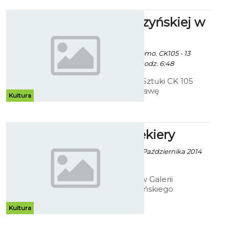
inspiracja”.
Prace Cedrzyńskiej w
CK 105
Ekoszalin z mat. promo. CK105 - 13
Października 2014 godz. 6:48
Bałtycka Galeria Sztuki CK 105
zaprasza na wystawę
Kultura
indywidualną Beaty Cedrzyńskiej
pod tytułem - "Malarstwo/rysunek
1999 - 2014.
Ołówek Siekiery
Robert Kuliński - 10 Października 2014
godz. 10:34
Do 26 listopada w Galerii
Antresola koszalińskiego
Muzeum, można oglądać rysunki
Jana Siekiery. Choć dzieła artysty
Kultura
bez wątpienia wymagały dużego
nakładu pracy, to efekt finalny nie