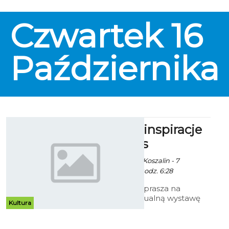
pokaz filmów w Clubie 105.
Czwartek
16
Października
Marzenia i inspiracje
Marii Alblas
Ekoszalin / info. UM Koszalin - 7
Października 2014 godz. 6:28
Galeria Ratusz zaprasza na
pierwszą indywidualną wystawę
Kultura
malarstwa Marii Alblas Białej
zatytułowaną „Marzenie i
inspiracja”.