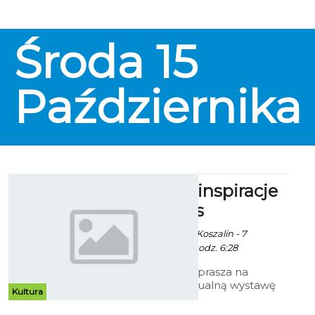
Środa
15
Października
Marzenia i inspiracje
Marii Alblas
Ekoszalin / info. UM Koszalin - 7
Października 2014 godz. 6:28
Galeria Ratusz zaprasza na
pierwszą indywidualną wystawę
Kultura
malarstwa Marii Alblas Białej
zatytułowaną „Marzenie i