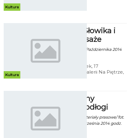
Muzeum, można oglądać rysunki
Jana Siekiery. Choć dzieła artysty
Kultura
bez wątpienia wymagały dużego
nakładu pracy, to efekt finalny nie
wzbudza zbyt wielu emocji.
Jubileusz Słowika i
dwa wernisaże
Robert Kuliński - 14 Października 2014
godz. 14:42
W najbliższy piątek, 17
października w Galerii Na Piętrze,
Kultura
przy ul. Dworcowej będzie miało
miejsce niezwykłe spotkanie z
artystą i aż dwa wernisaże.
Roztańczony
Kawałek Podłogi
Robert Kuliński/ materiały prasowe/ fot.
gł. stodola.pl - 28 Września 2014 godz.
20:34