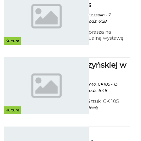
Marii Alblas
Ekoszalin / info. UM Koszalin - 7
Października 2014 godz. 6:28
Galeria Ratusz zaprasza na
pierwszą indywidualną wystawę
Kultura
malarstwa Marii Alblas Białej
zatytułowaną „Marzenie i
inspiracja”.
Prace Cedrzyńskiej w
CK 105
Ekoszalin z mat. promo. CK105 - 13
Października 2014 godz. 6:48
Bałtycka Galeria Sztuki CK 105
zaprasza na wystawę
Kultura
indywidualną Beaty Cedrzyńskiej
pod tytułem - "Malarstwo/rysunek
1999 - 2014.
Rok Szkoły