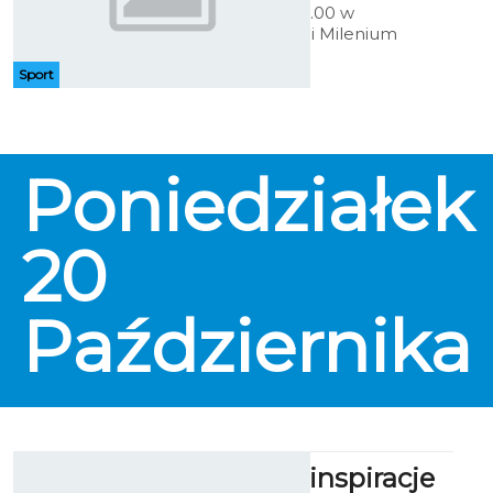
19 bm. o godz. 18.00 w
kołobrzeskiej Hali Milenium
odbędzie się MMA Fight Night II.
Sport
Poniedziałek
20
Października
Marzenia i inspiracje