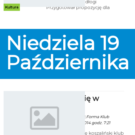
Klub Kawałek Podłogi
Przygotował propozycję dla
Kultura
miłośników muzyki nieoczywistej,
poszukującej i pełnej pasji. W
sobotni wieczór, 18 października
wystąpi gdyńska formacja Kinki.
Niedziela
19
Października
Zakochaj się w
squashu
Artur Rutkowski / fot.Forma Klub
Koszalin - 16 Lipca 2014 godz. 7:21
W każdą niedzielę koszaliński klub