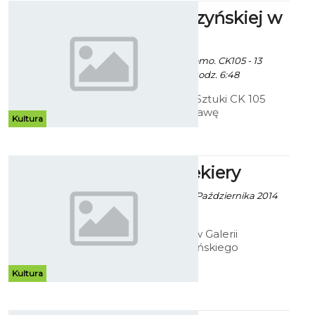
Prace Cedrzyńskiej w
CK 105
Ekoszalin z mat. promo. CK105 - 13
Października 2014 godz. 6:48
Bałtycka Galeria Sztuki CK 105
zaprasza na wystawę
Kultura
indywidualną Beaty Cedrzyńskiej
pod tytułem - "Malarstwo/rysunek
1999 - 2014.
Ołówek Siekiery
Robert Kuliński - 10 Października 2014
godz. 10:34
Do 26 listopada w Galerii
Antresola koszalińskiego
Muzeum, można oglądać rysunki
Jana Siekiery. Choć dzieła artysty
Kultura
bez wątpienia wymagały dużego
nakładu pracy, to efekt finalny nie
wzbudza zbyt wielu emocji.