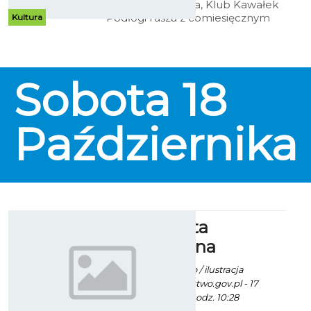
Od 3 października, Klub Kawałek
Podłogi rusza z comiesięcznym
Kultura
cyklem piątkowych imprez
tanecznych. Wieczory
poprowadzą znani i doświadczeni
instruktorzy z Koszalina, m.in.
Sobota
18
Anna Dąbrowska, Natalia
Maćkowiak, Marlena Krawczyk,
Oliwia Olech oraz Krzysztof
Sztorc.
Października
Biała sobota
onkologiczna
Ekoszalin z mat. info / ilustracja
www.pleszew.starostwo.gov.pl - 17
Października 2014 godz. 10:28