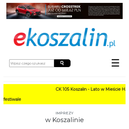
☰
CK 105 Koszalin - Lato w Mieście HARMONO
PROGRA
IMPREZY
w Koszalinie