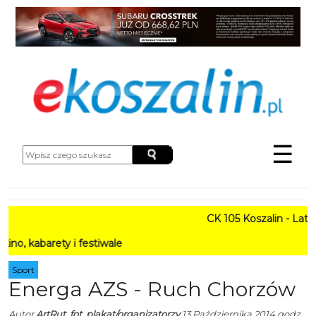
☰
CK 105 Koszalin - Lato w M
rety i festiwale
Sport
Energa AZS - Ruch Chorzów
Autor
ArtRut, fot. plakat/organizatorzy
13 Października 2014 godz.