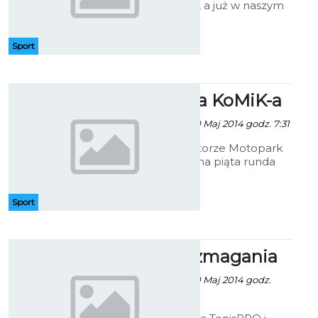
Biegu Wenedów, a już w naszym
mieście odbędzie się kolejna
impreza biegowa, tym razem
ścigać się będą najmłodsi
Sport
mieszkańcy Koszalina. Będzie to
druga edycja Mini Biegu
Wenedów.
Piąta runda KoMiK-a
Artur Rutkowski - 30 Maj 2014 godz. 7:31
Na koszalińskim torze Motopark
zostanie rozegrana piąta runda
popularnego KoMiK-a, czyli
Koszalińskich Mistrzostw
Kierowców. W tegorocznym
Sport
sezonie przewidziano dziesięć
rund, w tym jednej w okresie
jesiennym po zmierzchu.
Tenisowe zmagania
Artur Rutkowski - 30 Maj 2014 godz.
7:46