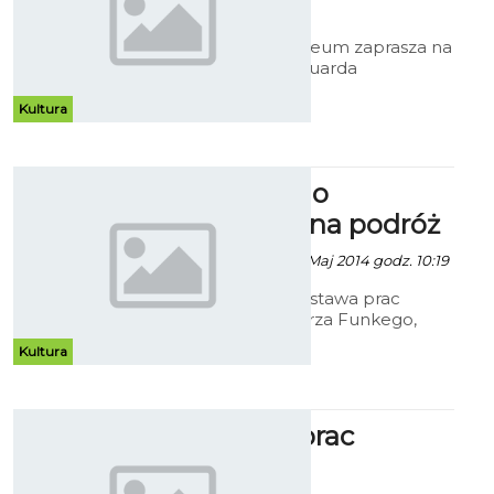
2014 godz. 13:18
Koszalińskie Muzeum zaprasza na
wystawę prac Eduarda
Nikonorova.
Kultura
Funke i jego
fotograficzna podróż
Robert Kuliński - 22 Maj 2014 godz. 10:19
Jubileuszowa wystawa prac
Edwarda Grzegorza Funkego,
prezentuje przekrój przez różne
Kultura
okresy twórczości koszalińskiego
fotografika.
Wystawa prac
seniorów