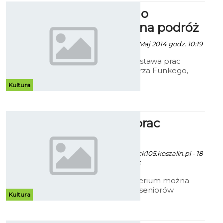
Funke i jego
fotograficzna podróż
Robert Kuliński - 22 Maj 2014 godz. 10:19
Jubileuszowa wystawa prac
Edwarda Grzegorza Funkego,
prezentuje przekrój przez różne
Kultura
okresy twórczości koszalińskiego
fotografika.
Wystawa prac
seniorów
Robert Kuliński/fot. ck105.koszalin.pl - 18
Maj 2014 godz. 15:56
W holu kina Kryterium można
podziwiać prace seniorów
Kultura
tworzących w ramach sekcji
amatorskiego ruchu
artystycznego Centrum Kultury