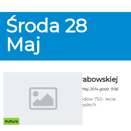
Środa
28
Maj
Koszalin Grabowskiej
Robert Kuliński - 27 Maj 2014 godz. 9:56
W ramach odchodów 750- lecia
nadania praw miejskich
Koszalinowi, rodzima artystka
Greta Grabowska wykonała
wyjątkowy projekt podkreślający
Kultura
wagę rocznicy.