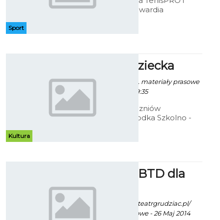
Koszalińska szkoła TenisPRO i
Korty Tenisowe Gwardia
zapraszają na kolejny turniej przy
ul. Fałata. Rozgrywki
Sport
przeznaczone są dla dzieci od lat
siedmiu do czternastu.
Uśmiech dziecka
Robert Kuliński/ info. materiały prasowe
- 19 Maj 2014 godz. 9:35
Wystawa prac uczniów
Specjalnego Ośrodka Szkolno -
Wychowawczego.
Kultura
Trzy dni w BTD dla
dzieci
Robert Kuliński/ fot. teatrgrudziac.pl/
info. materiały prasowe - 26 Maj 2014