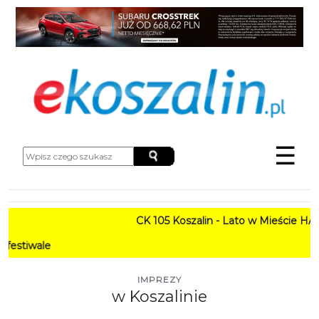
☰
CK 105 Koszalin - Lato w Mieście HARMO
PRO
IMPREZY
w Koszalinie