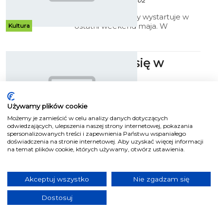
15 Maj 2014 godz. 13:02
Urodzinowe party wystartuje w
ostatni weekend maja. W
Kultura
programie, oprócz promocji "na
barze" - koncert jazzowy.
Utrzymać się w
czołówce
Patryk Pietrzala - 28 Maj 2014 godz. 9:37
Używamy plików cookie
Po efektownej wygranej z
Chemikiem Police, piłkarze
Możemy je zamieścić w celu analizy danych dotyczących
odwiedzających, ulepszenia naszej strony internetowej, pokazania
Gwardii Koszalin, zmierzą się z
Sport
spersonalizowanych treści i zapewnienia Państwu wspaniałego
kolejną drużyną z dołu tabeli –
doświadczenia na stronie internetowej. Aby uzyskać więcej informacji
Energetykiem Gryfino.
na temat plików cookie, których używamy, otwórz ustawienia.
4 Piętro w Centrali
Akceptuj wszystko
Nie zgadzam się
Artystycznej
Dostosuj
Robert Kuliński/fot. arch. zespołu - 29
Maj 2014 godz. 14:16