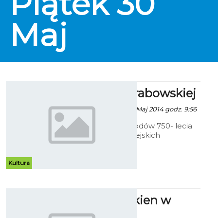
Piątek
30
się w ciszy.
Maj
Koszalin Grabowskiej
Robert Kuliński - 27 Maj 2014 godz. 9:56
W ramach odchodów 750- lecia
nadania praw miejskich
Koszalinowi, rodzima artystka
Greta Grabowska wykonała
wyjątkowy projekt podkreślający
Kultura
wagę rocznicy.
Miasto z okien w
ratuszu