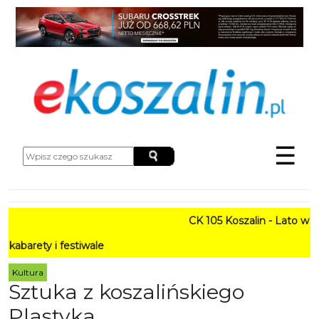
☰
CK 105 Koszalin - Lato w Mieśc
 i festiwale
Kultura
Sztuka z koszalińskiego
Plastyka