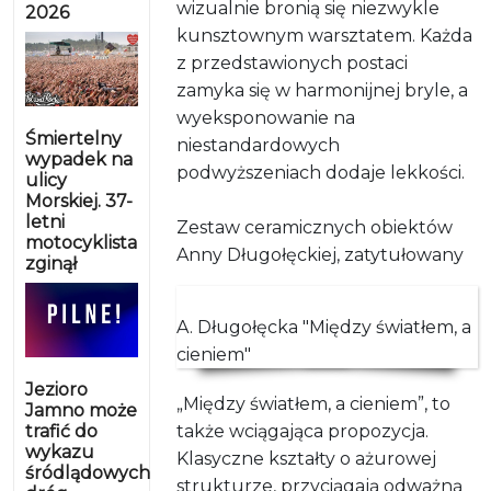
wizualnie bronią się niezwykle
2026
kunsztownym warsztatem. Każda
z przedstawionych postaci
zamyka się w harmonijnej bryle, a
wyeksponowanie na
Śmiertelny
niestandardowych
wypadek na
podwyższeniach dodaje lekkości.
ulicy
Morskiej. 37-
letni
Zestaw ceramicznych obiektów
motocyklista
Anny Długołęckiej, zatytułowany
zginął
A. Długołęcka "Między światłem, a
cieniem"
Jezioro
„Między światłem, a cieniem”, to
Jamno może
trafić do
także wciągająca propozycja.
wykazu
Klasyczne kształty o ażurowej
śródlądowych
strukturze, przyciągają odważną