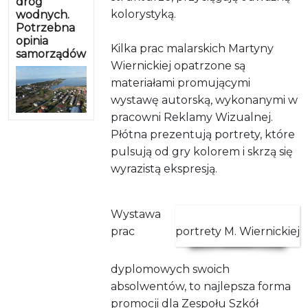
dróg
kolorystyką.
wodnych.
Potrzebna
opinia
Kilka prac malarskich Martyny
samorządów
Wiernickiej opatrzone są
materiałami promującymi
wystawę autorską, wykonanymi w
pracowni Reklamy Wizualnej.
Płótna prezentują portrety, które
pulsują od gry kolorem i skrzą się
wyrazistą ekspresją.
Wystawa
prac
portrety M. Wiernickiej
dyplomowych swoich
absolwentów, to najlepsza forma
promocji dla Zespołu Szkół