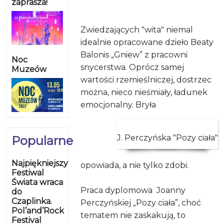
zaprasza!
Zwiedzających "wita" niemal
idealnie opracowane dzieło Beaty
Balonis „Gniew” z pracowni
Noc
snycerstwa. Oprócz samej
Muzeów
wartości rzemieślniczej, dostrzec
można, nieco nieśmiały, ładunek
emocjonalny. Bryła
J. Perczyńska "Pozy ciała"
Popularne
Najpiękniejszy
opowiada, a nie tylko zdobi.
Festiwal
Świata wraca
Praca dyplomowa Joanny
do
Czaplinka.
Perczyńskiej „Pozy ciała”, choć
Pol’and’Rock
tematem nie zaskakują, to
Festival