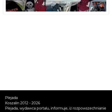
Plejada
Koszalin 2012 - 2026
Plejada, wydawca portalu, informuje, iż rozpowszechnianie