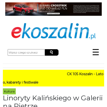
☰
CK 105 Koszalin - Lato w Mi
ety i festiwale
Kultura
Linoryty Kalińskiego w Galerii
na Piętrze