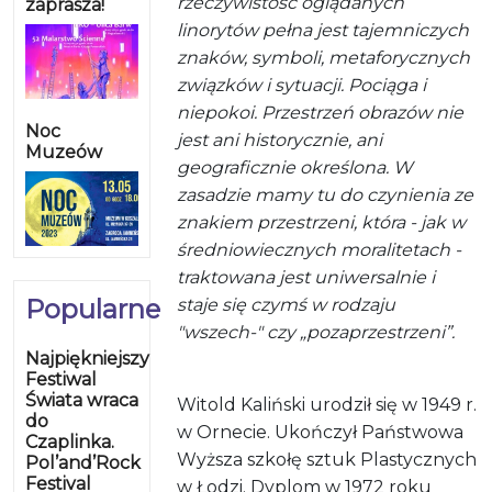
rzeczywistość oglądanych
zaprasza!
linorytów pełna jest tajemniczych
znaków, symboli, metaforycznych
związków i sytuacji. Pociąga i
niepokoi. Przestrzeń obrazów nie
Noc
jest ani historycznie, ani
Muzeów
geograficznie określona. W
zasadzie mamy tu do czynienia ze
znakiem przestrzeni, która - jak w
średniowiecznych moralitetach -
traktowana jest uniwersalnie i
Popularne
staje się czymś w rodzaju
"wszech-" czy „pozaprzestrzeni”.
Najpiękniejszy
Festiwal
Świata wraca
Witold Kaliński urodził się w 1949 r.
do
w Ornecie. Ukończył Państwowa
Czaplinka.
Wyższa szkołę sztuk Plastycznych
Pol’and’Rock
Festival
w Łodzi. Dyplom w 1972 roku