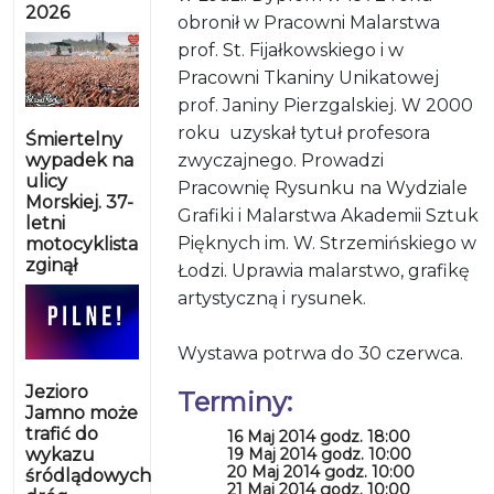
2026
obronił w Pracowni Malarstwa
prof. St. Fijałkowskiego i w
Pracowni Tkaniny Unikatowej
prof. Janiny Pierzgalskiej. W 2000
roku uzyskał tytuł profesora
Śmiertelny
wypadek na
zwyczajnego. Prowadzi
ulicy
Pracownię Rysunku na Wydziale
Morskiej. 37-
Grafiki i Malarstwa Akademii Sztuk
letni
Pięknych im. W. Strzemińskiego w
motocyklista
zginął
Łodzi. Uprawia malarstwo, grafikę
artystyczną i rysunek.
Wystawa potrwa do 30 czerwca.
Jezioro
Terminy:
Jamno może
trafić do
16 Maj 2014 godz. 18:00
wykazu
19 Maj 2014 godz. 10:00
20 Maj 2014 godz. 10:00
śródlądowych
21 Maj 2014 godz. 10:00