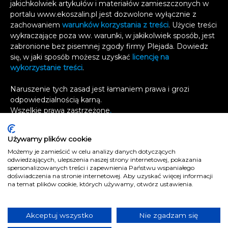
jakichkolwiek artykułów i materiałów zamieszczonych w
portalu www.ekoszalin.pl jest dozwolone wyłącznie z
zachowaniem
warunków korzystania z treści
. Użycie treści
wykraczające poza ww. warunki, w jakikolwiek sposób, jest
zabronione bez pisemnej zgody firmy Plejada. Dowiedz
się, w jaki sposób możesz uzyskać
licencję na
wykorzystanie treści
.
Naruszenie tych zasad jest łamaniem prawa i grozi
odpowiedzialnością karną.
Wszelkie prawa zastrzeżone
.
Reklama
Używamy plików cookie
Kontakt
Możemy je zamieścić w celu analizy danych dotyczących
Polityka prywatności
odwiedzających, ulepszenia naszej strony internetowej, pokazania
e
koszalin.pl
spersonalizowanych treści i zapewnienia Państwu wspaniałego
doświadczenia na stronie internetowej. Aby uzyskać więcej informacji
na temat plików cookie, których używamy, otwórz ustawienia.
Akceptuj wszystko
Nie zgadzam się