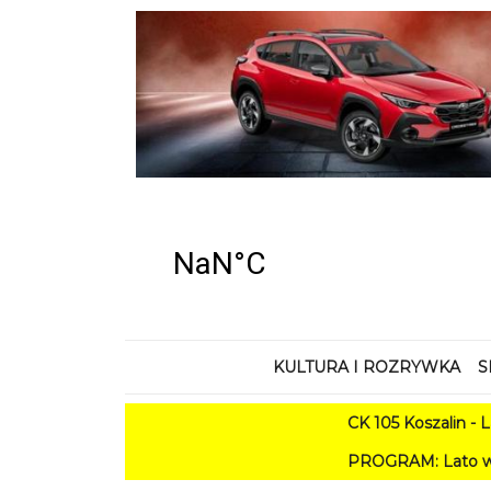
KULTURA I ROZRYWKA
S
CK 105 Koszalin - Lato 
PROGRAM: Lato w Amfiteatrz