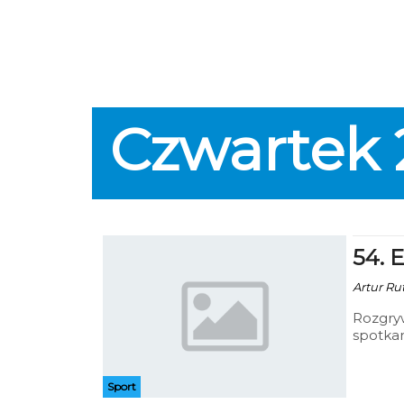
Czwartek
54. 
Artur Ru
Rozgryw
spotkan
Fałata.
Sport