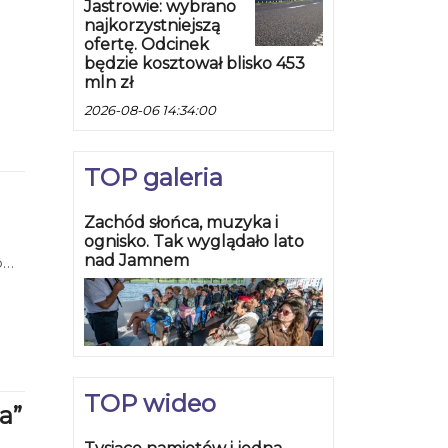
Jastrowie: wybrano
najkorzystniejszą
ofertę. Odcinek
będzie kosztował blisko 453
mln zł
2026-08-06 14:34:00
TOP galeria
Zachód słońca, muzyka i
ognisko. Tak wyglądało lato
nad Jamnem
Nowa
TOP wideo
a”