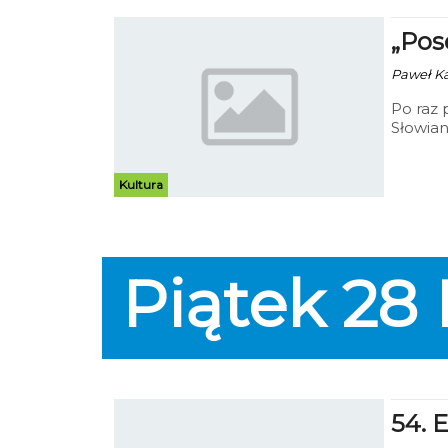
„Pos
Paweł Kac
Po raz 
Słowian
„Posesj
już 27 
Donatan
Kultura
Piątek
28
54. 