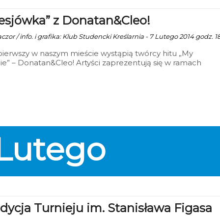
esjówka” z Donatan&Cleo!
zor / info. i grafika: Klub Studencki Kreślarnia - 7 Lutego 2014 godz. 1
pierwszy w naszym mieście wystąpią twórcy hitu „My
ie” – Donatan&Cleo! Artyści zaprezentują się w ramach
ówki” w Klubie Studenckim Kreślarnia. Zabaluj po ciężkiej se
lutego. Tego dnia lokal zostanie otwarty o godz. 21.00, zaś
&Cleo wystąpią ok. północy.
Lutego
Edycja Turnieju im. Stanisława Figasa