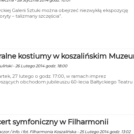
nieczna - 28 Stycznia 2014 godz. 10:01
ckiej Galerii Sztuki można obejrzeć niezwykłą ekspozycję
ryty – talizmany szczęścia”.
ralne kostiumy w koszalińskim Muze
uliński - 26 Lutego 2014 godz. 18:00
tek, 27 lutego o godz. 17:00, w ramach imprez
szących obchodom jubileuszu 60-lecia Bałtyckiego Teatru
cznego w Galerii Antresola, mieszczącej się w koszalińskim
, zostanie otwarta wystawa archiwalnych kostiumów
nych
ert symfoniczny w Filharmonii
zor / info. i fot. Filharmonia Koszalińska - 25 Lutego 2014 godz. 13:02