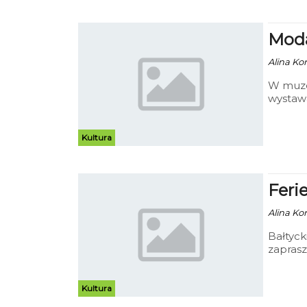
Moda
Alina Kon
W muzea
wystaw
stawia 
Kultura
Feri
Alina Ko
Bałtyck
zaprasz
Kultura