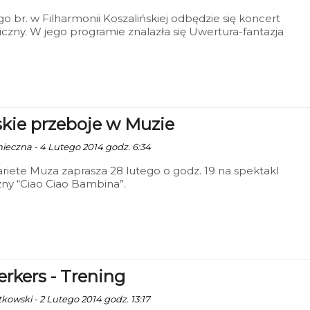
go br. w Filharmonii Koszalińskiej odbędzie się koncert
czny. W jego programie znalazła się Uwertura-fantazja
i Julia” P. Czajkowskiego, IV koncert skrzypcowy a-moll
ica” J. Hubay’a oraz I symfonia e-moll op.39 J. Sibelius’a.
rze koszalińskiej filharmonii będzie towarzyszyć dyrygentka i
zelistka Maja Metelska oraz skrzypek Natan Dondalski.
kie przeboje w Muzie
nieczna - 4 Lutego 2014 godz. 6:34
ariete Muza zaprasza 28 lutego o godz. 19 na spektakl
ny “Ciao Ciao Bambina”.
erkers - Trening
tkowski - 2 Lutego 2014 godz. 13:17