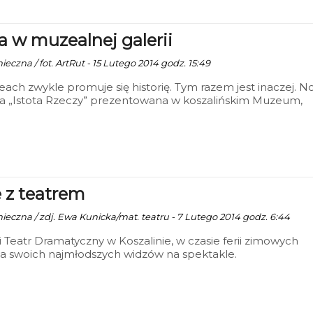
 w muzealnej galerii
ieczna / fot. ArtRut - 15 Lutego 2014 godz. 15:49
ch zwykle promuje się historię. Tym razem jest inaczej. 
a „Istota Rzeczy” prezentowana w koszalińskim Muzeum,
ma modę i przyszłość.
e z teatrem
nieczna / zdj. Ewa Kunicka/mat. teatru - 7 Lutego 2014 godz. 6:44
i Teatr Dramatyczny w Koszalinie, w czasie ferii zimowych
a swoich najmłodszych widzów na spektakle.