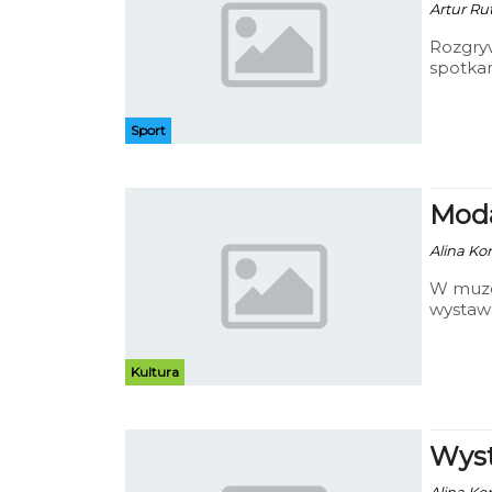
Artur Ru
Rozgryw
spotkan
Fałata.
Sport
Moda
Alina Kon
W muzea
wystaw
stawia 
Kultura
Wyst