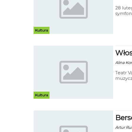
28 lute
symfoni
„Romeo 
„All’Ant
Orkiest
Kultura
wiolonc
Włos
Alina Ko
Teatr V
muzycz
Kultura
Bers
Artur Ru