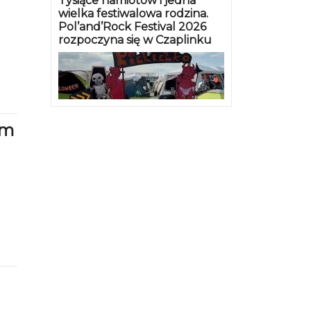
Tysiące namiotów i jedna
wielka festiwalowa rodzina.
Pol’and’Rock Festival 2026
rozpoczyna się w Czaplinku
um