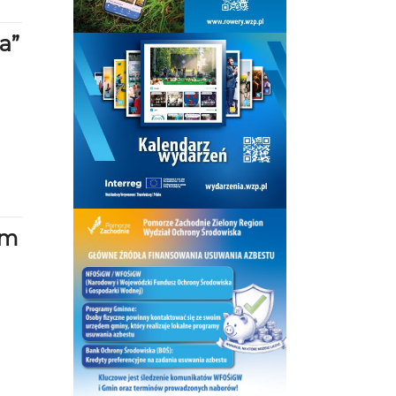
a”
um