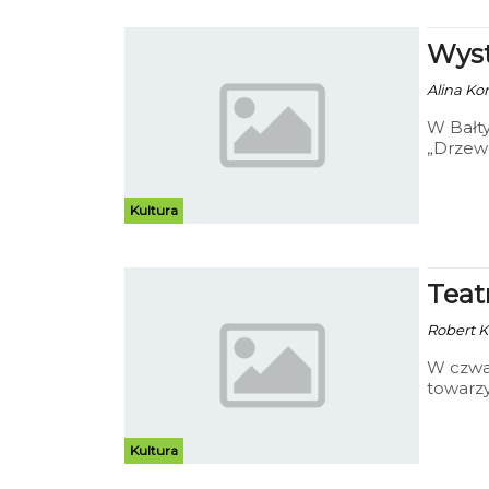
Wyst
Alina Ko
W Bałty
„Drzewo
Kultura
Teat
Robert K
W czwar
towarzy
Dramaty
Muzeum
teatral
Kultura