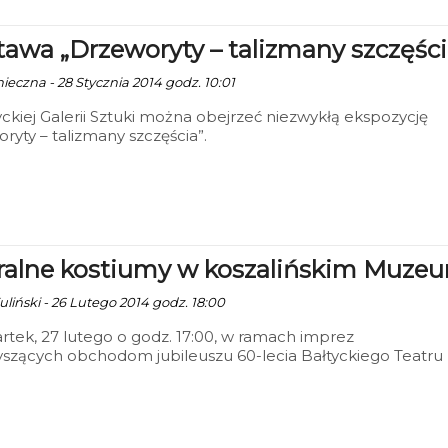
awa „Drzeworyty – talizmany szczęści
nieczna - 28 Stycznia 2014 godz. 10:01
ckiej Galerii Sztuki można obejrzeć niezwykłą ekspozycję
ryty – talizmany szczęścia”.
ralne kostiumy w koszalińskim Muze
uliński - 26 Lutego 2014 godz. 18:00
tek, 27 lutego o godz. 17:00, w ramach imprez
szących obchodom jubileuszu 60-lecia Bałtyckiego Teatru
cznego w Galerii Antresola, mieszczącej się w koszalińskim
, zostanie otwarta wystawa archiwalnych kostiumów
nych