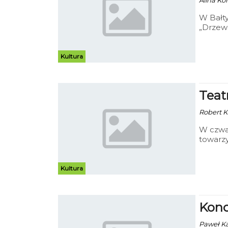
Alina Ko
W Bałty
„Drzewo
Kultura
Teat
Robert K
W czwar
towarzy
Dramaty
Muzeum
teatral
Kultura
Konc
Paweł Kac