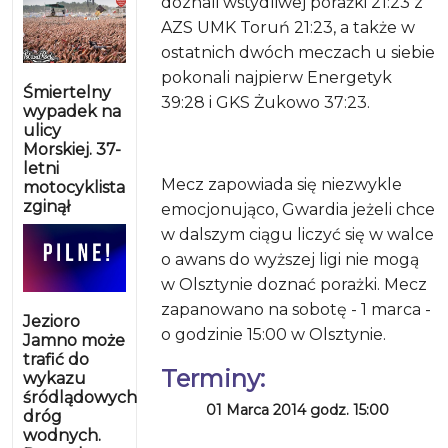
doznali wstydliwej porażki 21:23 z
AZS UMK Toruń 21:23, a także w
ostatnich dwóch meczach u siebie
pokonali najpierw Energetyk
Śmiertelny
39:28 i GKS Żukowo 37:23.
wypadek na
ulicy
Morskiej. 37-
letni
Mecz zapowiada się niezwykle
motocyklista
zginął
emocjonująco, Gwardia jeżeli chce
w dalszym ciągu liczyć się w walce
o awans do wyższej ligi nie mogą
w Olsztynie doznać porażki. Mecz
zapanowano na sobotę - 1 marca -
Jezioro
o godzinie 15:00 w Olsztynie.
Jamno może
trafić do
Terminy:
wykazu
śródlądowych
01 Marca 2014 godz. 15:00
dróg
wodnych.