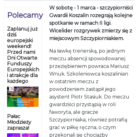
W sobotę - 1 marca - szczypiorniści
Polecamy
Gwardii Koszalin rozegrają kolejne
spotkanie w ramach II ligi.
Zaplanuj już
Wicelider rozgrywek zmierzy się z
dziś
miejscowym Szczypiorniakiem.
europejski
weekend!
Na ławkę trenerską, po jednym
Przed nami
Dni Otwarte
meczu absencji spowodowanej
Funduszy
przeziębieniem powraca Mariusz
Europejskich
Wnuk. Szkoleniowca koszalinian
i atrakcje dla
każdego
w ostatnim meczu z
powodzeniem zastąpił jego
asystent Piotr Stasiuk. Do meczu
gwardziści przystąpią w roli
faworyta, ale gracze
Pałac
Szczypiorniaka, również potrafią
Młodzieży
grać w piłkę ręczna, o czym
zaprasza!
przekonali się chociażby