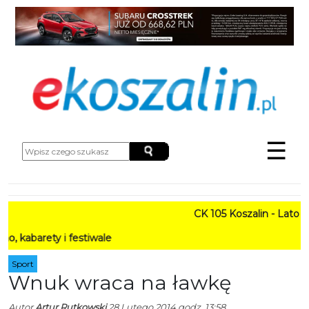
☰
CK 105 Koszalin - Lato w 
arety i festiwale
Sport
Wnuk wraca na ławkę
Autor
Artur Rutkowski
28 Lutego 2014 godz. 13:58