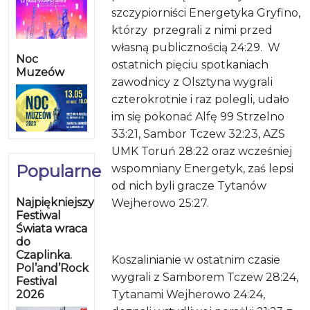
szczypiorniści Energetyka Gryfino,
którzy przegrali z nimi przed
własną publicznością 24:29. W
Noc
ostatnich pięciu spotkaniach
Muzeów
zawodnicy z Olsztyna wygrali
czterokrotnie i raz polegli, udało
im się pokonać Alfę 99 Strzelno
33:21, Sambor Tczew 32:23, AZS
UMK Toruń 28:22 oraz wcześniej
Popularne
wspomniany Energetyk, zaś lepsi
od nich byli gracze Tytanów
Najpiękniejszy
Wejherowo 25:27.
Festiwal
Świata wraca
do
Czaplinka.
Koszalinianie w ostatnim czasie
Pol’and’Rock
wygrali z Samborem Tczew 28:24,
Festival
2026
Tytanami Wejherowo 24:24,