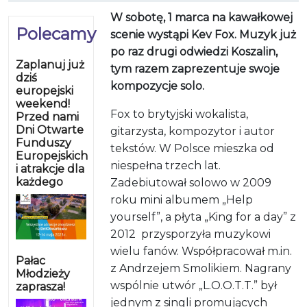
W sobotę, 1 marca na kawałkowej
Polecamy
scenie wystąpi Kev Fox. Muzyk już
po raz drugi odwiedzi Koszalin,
Zaplanuj już
tym razem zaprezentuje swoje
dziś
kompozycje solo.
europejski
weekend!
Fox to brytyjski wokalista,
Przed nami
Dni Otwarte
gitarzysta, kompozytor i autor
Funduszy
tekstów. W Polsce mieszka od
Europejskich
niespełna trzech lat.
i atrakcje dla
każdego
Zadebiutował solowo w 2009
roku mini albumem „Help
yourself”, a płyta „King for a day” z
2012 przysporzyła muzykowi
wielu fanów. Współpracował m.in.
Pałac
z Andrzejem Smolikiem. Nagrany
Młodzieży
wspólnie utwór „L.O.O.T.T.” był
zaprasza!
jednym z singli promujących