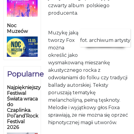
czwarty album polskiego
producenta.
Noc
Muzeów
Muzykę jaką
tworzy Fox
fot. archiwum artysty
można
określić jako
wysmakowaną mieszankę
akustycznego rocka z
Popularne
odwołaniami do folku czy tradycji
ballady autorskiej. Teksty
Najpiękniejszy
poruszają tematykę
Festiwal
Świata wraca
melancholijną, pełną tęsknoty.
do
Melodie i wyjątkowy głos Foxa
Czaplinka.
sprawiają, że nie można się oprzeć
Pol’and’Rock
Festival
hipnotycznej magii utworów.
2026