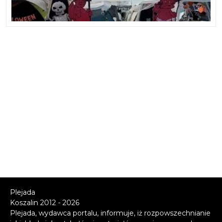
Plejada
Koszalin 2012 - 2026
Plejada, wydawca portalu, informuje, iż rozpowszechnianie