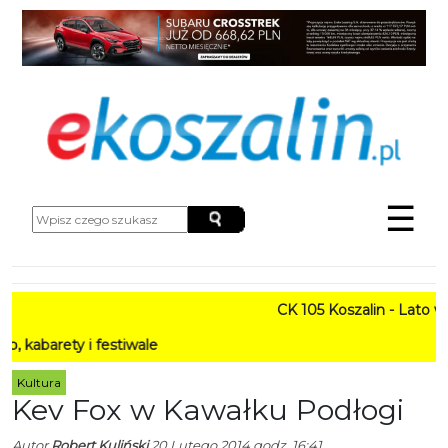
☰
CK 105 Koszalin - Lato w Mieści
i festiwale
Kultura
Kev Fox w Kawałku Podłogi
Autor
Robert Kuliński
20 Lutego 2014 godz. 16:41