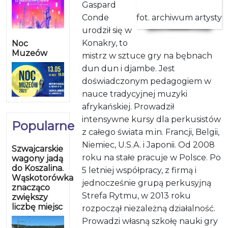
Gaspard
Conde
fot. archiwum artysty
urodził się w
Konakry, to
Noc
Muzeów
mistrz w sztuce gry na bębnach
dun dun i djambe. Jest
doświadczonym pedagogiem w
nauce tradycyjnej muzyki
afrykańskiej. Prowadził
intensywne kursy dla perkusistów
Popularne
z całego świata m.in. Francji, Belgii,
Niemiec, U.S.A. i Japonii. Od 2008
Szwajcarskie
roku na stałe pracuje w Polsce. Po
wagony jadą
do Koszalina.
5 letniej współpracy, z firmą i
Wąskotorówka
jednocześnie grupą perkusyjną
znacząco
Strefa Rytmu, w 2013 roku
zwiększy
liczbę miejsc
rozpoczął niezależną działalność.
Prowadzi własną szkołę nauki gry