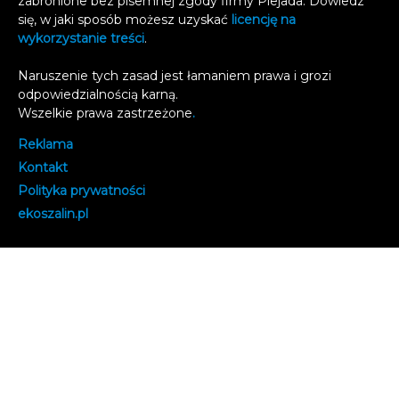
zabronione bez pisemnej zgody firmy Plejada. Dowiedz
się, w jaki sposób możesz uzyskać
licencję na
wykorzystanie treści
.
Naruszenie tych zasad jest łamaniem prawa i grozi
odpowiedzialnością karną.
Wszelkie prawa zastrzeżone
.
Reklama
Kontakt
Polityka prywatności
e
koszalin.pl