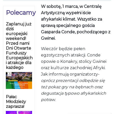
W sobotę, 1 marca, w Centralę
Polecamy
Artystyczną wypełni iście
afrykański klimat. Wszystko za
Zaplanuj już
sprawą specjalnego gościa
dziś
Gasparda Conde, pochodzącego z
europejski
Gwinei.
weekend!
Przed nami
Dni Otwarte
Wieczór będzie pełen
Funduszy
egzotycznych atrakcji. Conde
Europejskich
opowie o Konakry, stolicy Gwinei
i atrakcje dla
każdego
oraz kulturze zachodniej Afryki.
Jak informują organizatorzy-
oprócz prezentacji odbędzie się
też pokaz gry na bębnach oraz
degustacja typowo afrykańskich
Pałac
potraw.
Młodzieży
zaprasza!