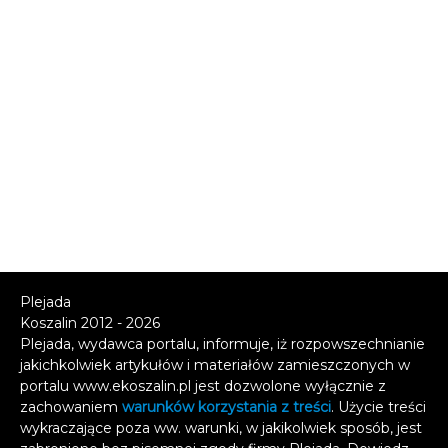
Plejada
Koszalin 2012 - 2026
Plejada, wydawca portalu, informuje, iż rozpowszechnianie
jakichkolwiek artykułów i materiałów zamieszczonych w
portalu www.ekoszalin.pl jest dozwolone wyłącznie z
zachowaniem
warunków korzystania z treści
. Użycie treści
wykraczające poza ww. warunki, w jakikolwiek sposób, jest