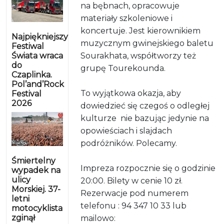
na bębnach, opracowuje
materiały szkoleniowe i
koncertuje. Jest kierownikiem
Najpiękniejszy
muzycznym gwinejskiego baletu
Festiwal
Świata wraca
Sourakhata, współtworzy też
do
grupę Tourekounda.
Czaplinka.
Pol’and’Rock
To wyjątkowa okazja, aby
Festival
2026
dowiedzieć się czegoś o odległej
kulturze nie bazując jedynie na
opowieściach i slajdach
podróżników. Polecamy.
Śmiertelny
Impreza rozpocznie się o godzinie
wypadek na
ulicy
20:00. Bilety w cenie 10 zł.
Morskiej. 37-
Rezerwacje pod numerem
letni
telefonu : 94 347 10 33 lub
motocyklista
zginął
mailowo: