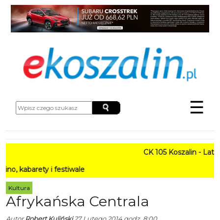
☰
CK 105 Koszalin - Lato w Mi
ety i festiwale
Kultura
Afrykańska Centrala
Autor
Robert Kuliński
27 Lutego 2014 godz. 8:00