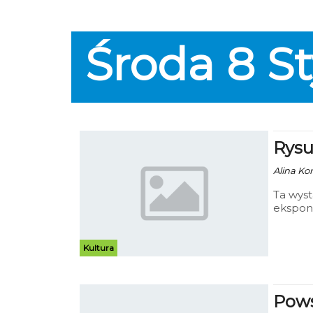
Środa
8
St
Rysu
Alina Ko
Ta wyst
ekspon
obejrz
Kultura
Pows