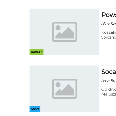
Pows
Alina Ko
Koszali
Styczni
końca s
Kultura
Soca
Artur Rut
Od dwóc
Malusz
które d
Ronaldo
Sport