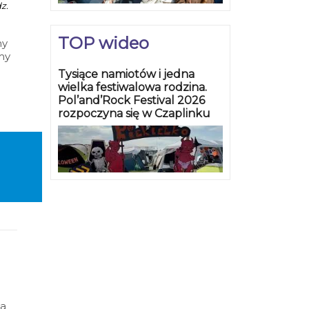
z.
TOP wideo
ny
my
Tysiące namiotów i jedna
wielka festiwalowa rodzina.
Pol’and’Rock Festival 2026
rozpoczyna się w Czaplinku
na