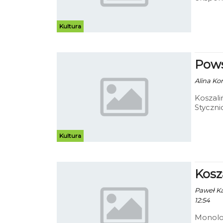
obejrz
Kultura
Pows
Alina Ko
Koszali
Styczni
końca s
Kultura
Kosza
Paweł Kac
12:54
Monolog