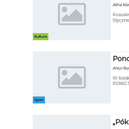
Alina Ko
Koszali
Styczni
końca s
Kultura
Pono
Artur Ru
W środę
PGNiG 
zespół 
Sport
„Pók