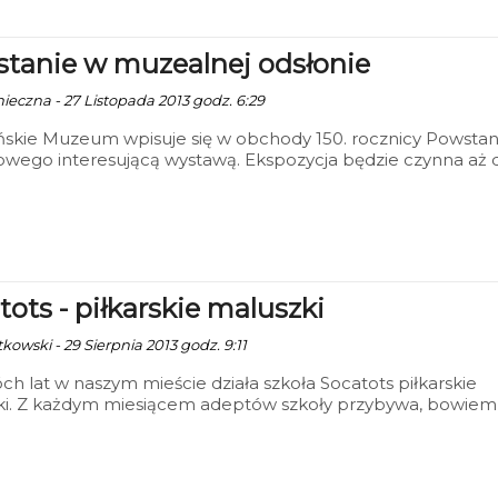
tanie w muzealnej odsłonie
nieczna - 27 Listopada 2013 godz. 6:29
ńskie Muzeum wpisuje się w obchody 150. rocznicy Powstan
owego interesującą wystawą. Ekspozycja będzie czynna aż 
tycznia 2014 roku.
tots - piłkarskie maluszki
kowski - 29 Sierpnia 2013 godz. 9:11
h lat w naszym mieście działa szkoła Socatots piłkarskie
ki. Z każdym miesiącem adeptów szkoły przybywa, bowiem
ziecko nie chciałoby zostać piłkarzem, być jak Cristiano
 czy Lionel Messi.