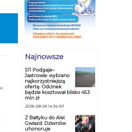
Najnowsze
S11 Podgaje–
Jastrowie: wybrano
najkorzystniejszą
ofertę. Odcinek
na
będzie kosztował blisko 453
mln zł
2026-08-06 14:34:00
Z Bałtyku do Alei
Gwiazd. Dziwnów
uhonoruje