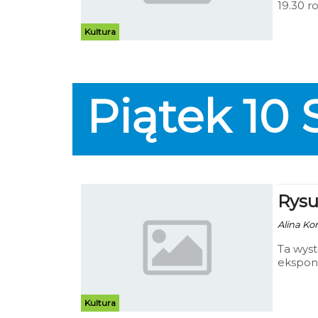
19.30 r
vs Zaci
odbędzi
Kultura
Kreślar
Piątek
10
Rysu
Alina Ko
Ta wyst
ekspon
obejrz
Kultura