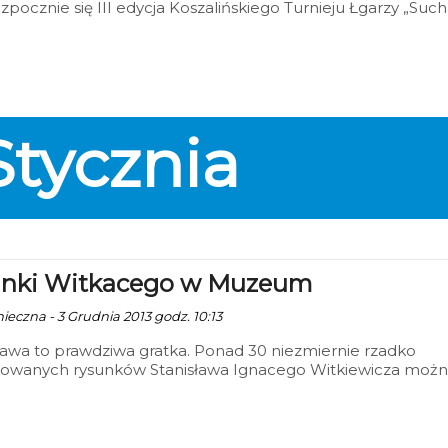
ozpocznie się III edycja Koszalińskiego Turnieju Łgarzy „Such
esz”, czyli jak w pojedynkę poprawić tłumom humor. Impre
e się w „Pubie Żak pod Kreską” (parter Klubu Studenckieg
nia). Wystąpić może każdy – zgłoś się już dziś!
Stycznia
nki Witkacego w Muzeum
nieczna - 3 Grudnia 2013 godz. 10:13
awa to prawdziwa gratka. Ponad 30 niezmiernie rzadko
owanych rysunków Stanisława Ignacego Witkiewicza moż
eć w koszalińskim Muzeum.