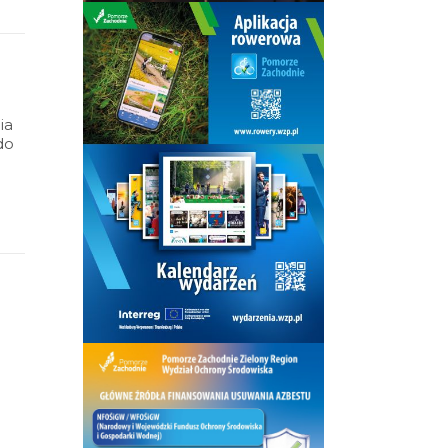
ia
do