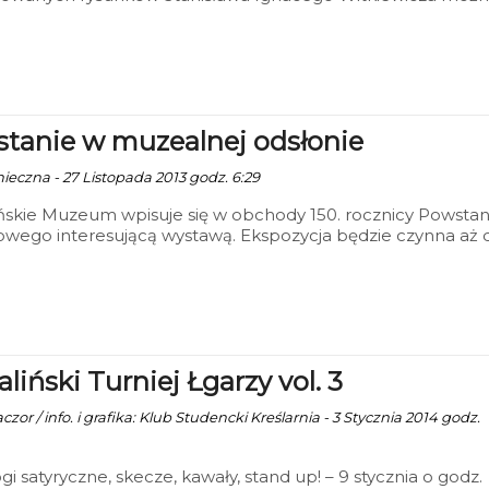
eć w koszalińskim Muzeum.
tanie w muzealnej odsłonie
nieczna - 27 Listopada 2013 godz. 6:29
ńskie Muzeum wpisuje się w obchody 150. rocznicy Powstan
owego interesującą wystawą. Ekspozycja będzie czynna aż 
tycznia 2014 roku.
liński Turniej Łgarzy vol. 3
zor / info. i grafika: Klub Studencki Kreślarnia - 3 Stycznia 2014 godz.
i satyryczne, skecze, kawały, stand up! – 9 stycznia o godz.