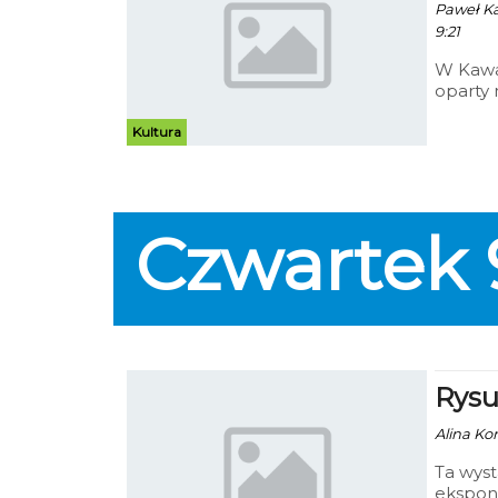
Paweł Kac
9:21
W Kawa
oparty 
na powi
Sceny L
Kultura
Czwartek
Rysu
Alina Ko
Ta wyst
ekspon