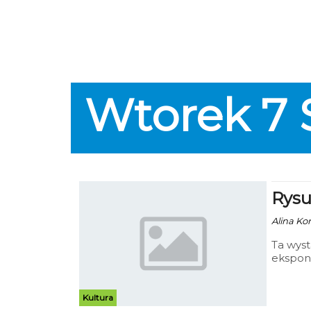
Wtorek
7
Rysu
Alina Ko
Ta wyst
ekspon
obejrz
Kultura