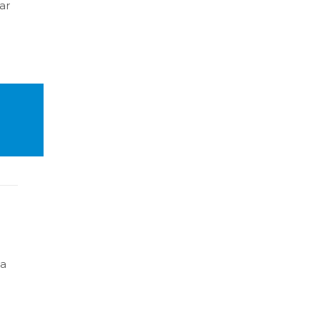
ar
za
o
na