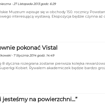
nieczna - 27 Listopada 2013 godz. 6:29
ńskie Muzeum wpisuje się w obchody 150. rocznicy Powstan
owego interesującą wystawą. Ekspozycja będzie czynna aż 
tycznia 2014 roku.
wnie pokonać Vistal
tkowski - 7 Stycznia 2014 godz. 14:49
 8 stycznia rozegrana zostanie pierwsza kolejka rewanżow
Superligi Kobiet. Rywalem akademiczek będzie bardzo gro
Vistal-u Gdynia.
i jesteśmy na powierzchni…”