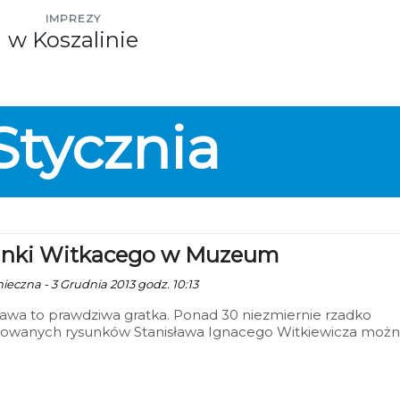
IMPREZY
w Koszalinie
Stycznia
nki Witkacego w Muzeum
nieczna - 3 Grudnia 2013 godz. 10:13
awa to prawdziwa gratka. Ponad 30 niezmiernie rzadko
owanych rysunków Stanisława Ignacego Witkiewicza moż
eć w koszalińskim Muzeum.