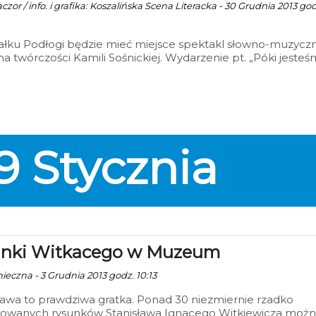
zor / info. i grafika: Koszalińska Scena Literacka - 30 Grudnia 2013 god
łku Podłogi będzie mieć miejsce spektakl słowno-muzycz
na twórczości Kamili Sośnickiej. Wydarzenie pt. „Póki jesteś
erzchni…” odbędzie się 8 stycznia w ramach Koszalińskiej
iterackiej. Początek o godz. 18.00, wstęp wolny.
9
Stycznia
nki Witkacego w Muzeum
nieczna - 3 Grudnia 2013 godz. 10:13
awa to prawdziwa gratka. Ponad 30 niezmiernie rzadko
owanych rysunków Stanisława Ignacego Witkiewicza moż