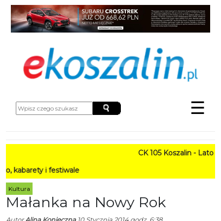
☰
CK 105 Koszalin - Lato w Mie
ty i festiwale
Kultura
Małanka na Nowy Rok
Autor
Alina Konieczna
10 Stycznia 2014 godz. 6:38