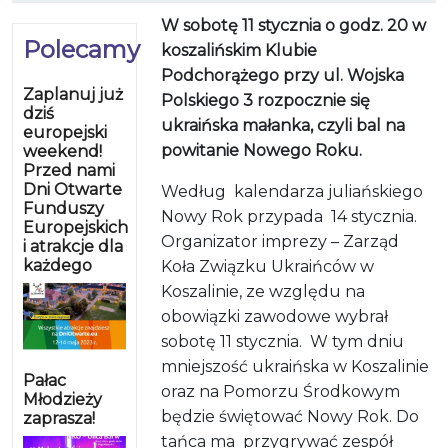
W sobotę 11 stycznia o godz. 20 w
Polecamy
koszalińskim Klubie
Podchorążego przy ul. Wojska
Zaplanuj już
Polskiego 3 rozpocznie się
dziś
ukraińska małanka, czyli bal na
europejski
powitanie Nowego Roku.
weekend!
Przed nami
Dni Otwarte
Według
kalendarza juliańskiego
Funduszy
Nowy Rok przypada
14 stycznia.
Europejskich
Organizator imprezy – Zarząd
i atrakcje dla
każdego
Koła Związku Ukraińców w
Koszalinie, ze względu na
obowiązki zawodowe wybrał
sobotę 11 stycznia.
W tym dniu
mniejszość ukraińska w Koszalinie
Pałac
oraz na Pomorzu Środkowym
Młodzieży
będzie świętować Nowy Rok. Do
zaprasza!
tańca ma
przygrywać zespół