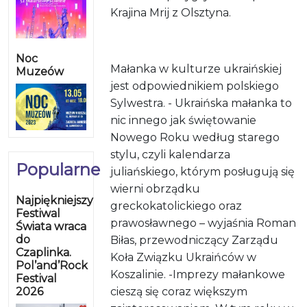
Krajina Mrij z Olsztyna.
Noc
Małanka w kulturze ukraińskiej
Muzeów
jest odpowiednikiem polskiego
Sylwestra. - Ukraińska małanka to
nic innego jak świętowanie
Nowego Roku według starego
stylu, czyli kalendarza
Popularne
juliańskiego, którym posługują się
wierni obrządku
Najpiękniejszy
greckokatolickiego oraz
Festiwal
prawosławnego – wyjaśnia Roman
Świata wraca
do
Biłas, przewodniczący Zarządu
Czaplinka.
Koła Związku Ukraińców w
Pol’and’Rock
Koszalinie. -Imprezy małankowe
Festival
2026
cieszą się coraz większym