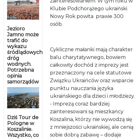
zainteresowaniem. W tym roku w
Klubie Podchorążego ukraiński
Nowy Rok powita
prawie 300
osób.
Jezioro
Jamno może
trafić do
wykazu
Cykliczne małanki mają charakter
śródlądowych
balu charytatywnego, bowiem
dróg
wodnych.
całkowity dochód z imprezy jest
Potrzebna
przeznaczony na cele statutowe
opinia
Związku Ukraińców oraz wsparcie
samorządów
punktu nauczania języka
ukraińskiego dla dzieci i młodzieży.
- Imprezą coraz bardziej
zainteresowani są mieszkańcy
Dziś Tour de
Koszalina, którzy nie wywodzą się
Pologne w
z mniejszości ukraińskiej, ale cenią
Koszalinie.
sobie dobrą zabawę – dodaje
Wszystko, co