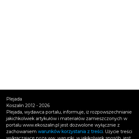
Plejada
Koszalin 2012 - 2026
Plejada, wydawca portalu, informuje, iż rozpowszechnianie
jakichkolwiek artykułów i materiałów zamieszczonych w
portalu www.ekoszalin.pl jest dozwolone wyłącznie z
zachowaniem
warunków korzystania z treści
. Użycie treści
wykraczające poza ww. warunki, w jakikolwiek sposób, jest