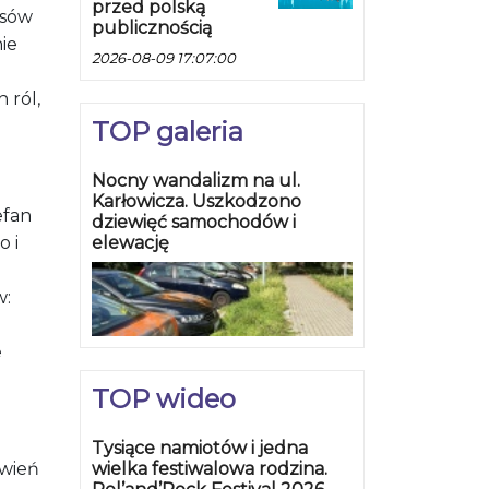
przed polską
rsów
publicznością
ie
2026-08-09 17:07:00
 ról,
TOP galeria
Nocny wandalizm na ul.
Karłowicza. Uszkodzono
efan
dziewięć samochodów i
elewację
 i
w:
e
TOP wideo
Tysiące namiotów i jedna
wielka festiwalowa rodzina.
awień