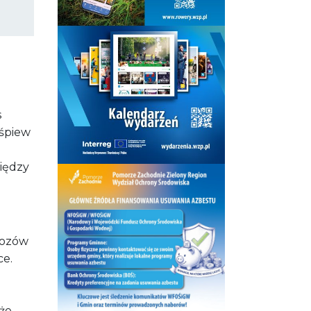
s
śpiew
iędzy
uozów
ce.
 że