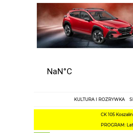
KULTURA I ROZRYWKA
S
CK 105 Koszalin - Lato 
PROGRAM: Lato w Amfiteatrz