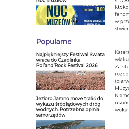
Noc Muzeów
ktokol
fenom
w prz
stwier
Popularne
Katar
Najpiękniejszy Festiwal Świata
wieku
wraca do Czaplinka.
Pol’and’Rock Festival 2026
Zaint
rozpo
(pierw
Muzyc
Niemc
Jezioro Jamno może trafić do
ukońc
wykazu śródlądowych dróg
wodnych. Potrzebna opinia
wokal
samorządów