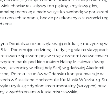
wiek chociaż raz usłyszy ten piękny, zmysłowy głos,
enalną technikę a nade wszystko swobodę w poruszani
estrzeniach sopranu, będzie przekonany o słuszności te
dzenia.
zyna Dondalska rozpoczęła swoją edukację muzyczną w
 5 lat. Podemując rodzinną
tradycję grała na skrzypcach
eresowanie śpiewem pojawiło się z czasem i zaowocowało
częciem nauki pod kierunkiem Haliny Mickiewiczówny
szej uczennicy wielkiej Ady Sari) w gdańskiej Akademii
znej. Po roku studiów w Gdańsku kontynuowała je w
zech w Staatliche Hochschule für Musik Würzburg. Stu
zyła uzyskując dyplom instrumentalny (skrzypce) oraz
ny z wyróżnieniem w klasie mistrzowskiej.