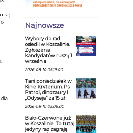
u się
go
Najnowsze
Wybory do rad
osiedli w Koszalinie.
Zgłoszenia
kandydatów ruszą 1
września
.
2026-08-10 05:19:00
Tani poniedziałek w
Kinie Kryterium. Psi
Patrol, dinozaury i
„Odyseja” za 15 zł
dia
2026-08-10 05:06:00
Biało-Czerwone już
w Koszalinie. To tutaj
jedyny raz zagrają