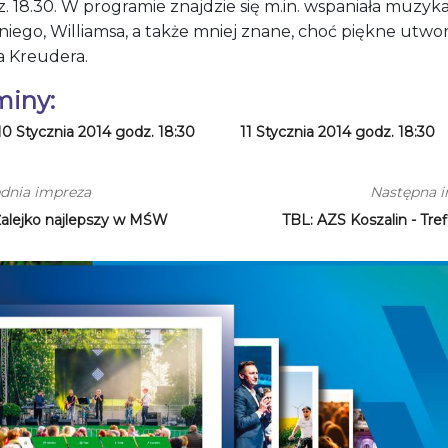
. 18.30. W programie znajdzie się m.in. wspaniała muzyk
niego, Williamsa, a także mniej znane, choć piękne utwo
a Kreudera.
miny:
10 Stycznia 2014 godz. 18:30
11 Stycznia 2014 godz. 18:30
dnia impreza
Następna 
Żalejko najlepszy w MŚW
TBL: AZS Koszalin - Tre