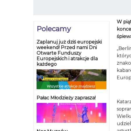
W piąt
Polecamy
konce
śpiew
Zaplanuj już dziś europejski
weekend! Przed nami Dni
„Berl
Otwarte Funduszy
który
Europejskich i atrakcje dla
znakom
każdego
kabar
Europ
Pałac Młodzieży zaprasza!
Katar
sopra
Wielk
udzie
artys