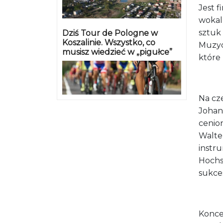
Jest 
wokal
sztuk
Dziś Tour de Pologne w
Koszalinie. Wszystko, co
Muzyc
musisz wiedzieć w „pigułce”
które
Na cze
Johan
cenio
Walte
instr
Hochs
sukce
Konce