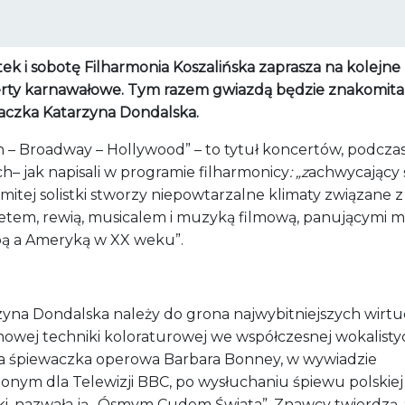
ek i sobotę Filharmonia Koszalińska zaprasza na kolejne
rty karnawałowe. Tym razem gwiazdą będzie znakomita
aczka Katarzyna Dondalska.
in – Broadway – Hollywood” – to tytuł koncertów, podcza
ch
– jak napisali w programie filharmonicy
: „z
achwycający 
itej solistki stworzy niepowtarzalne klimaty związane z
etem, rewią, musicalem i muzyką filmową, panującymi m
ą a Ameryką w XX weku”.
zyna Dondalska
należy do grona najwybitniejszych wirt
nowej techniki koloraturowej we współczesnej wokalisty
a śpiewaczka operowa Barbara Bonney, w wywiadzie
lonym dla Telewizji BBC, po wysłuchaniu śpiewu polskiej
tki, nazwała ją „Ósmym Cudem Świata”. Znawcy twierdzą,