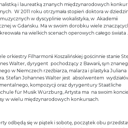
finalistką i laureatką znanych międzynarodowych konku
nych.
W 2011 roku otrzymała stopień doktora w dziedzin
 muzycznych w dyscyplinie wokalistyka, w
Akademii
znej w Gdańsku. Ma w swoim dorobku wiele znaczących
 kreowała na wielkich scenach operowych całego świata .
le orkiestry Filharmonii Koszalińskiej gościnnie stanie St
nes Walter, dyrygent
pochodzący z Bawarii
,
syn znanego
nego w Niemczech rzeźbiarza, malarza i plastyka Juliana
ra. Stefan Johannes Walter jest
absolwentem
wydziałó
umentalnego, kompozycji oraz dyrygentury Staatliche
chule für Musik Würzburg, Artysta ma
na swoim konci
sy w wielu międzynarodowych konkursach.
rty odbędą się w piątek i sobotę, początek obu przedst