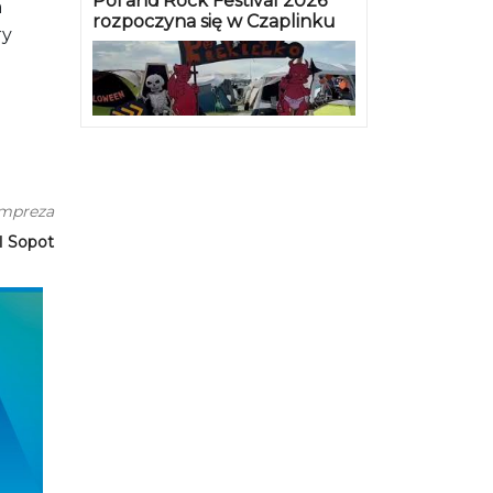
Pol’and’Rock Festival 2026
a
rozpoczyna się w Czaplinku
ry
impreza
fl Sopot