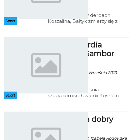
godz. 7:15
Po zwycięstwie w derbach
Koszalina, Bałtyk zmierzy się z
Sport
Drawą Drawsko Pomorskie
II liga: Gwardia
Koszalin - Sambor
Tczew
Artur Rutkowski - 15 Września 2013
godz. 11:23
W sobotę 21 września
szczypiorniści Gwardii Koszalin
Sport
podejmować będą Sambor
Tczew. Początek spotkania o
godzinie 18:00
„Motyle” na dobry
początek
Alina Konieczna / fot. Izabela Rogowska