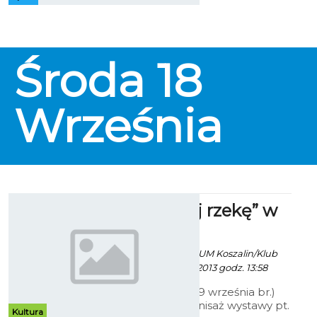
przez cały rok.
Środa
18
Września
„Zaadoptuj rzekę” w
ratuszu
Paweł Kaczor / info. UM Koszalin/Klub
"Gaja" - 9 Września 2013 godz. 13:58
W poniedziałek (9 września br.)
miał miejsce wernisaż wystawy pt.
Kultura