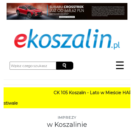
☰
CK 105 Koszalin - Lato w Mieście HARMONO
PROGR
IMPREZY
w Koszalinie