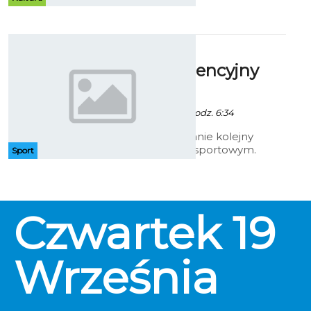
środę 18 września o godz. 17.
Brydż:
Korespondencyjny
turniej
- 18 Września 2013 godz. 6:34
Rozegramy zostanie kolejny
turniej w brydżu sportowym.
Sport
Zawody zaplanowano środę
godzinę 17-00 w klubie Kaniom
KSM Przylesie.
Czwartek
19
Września