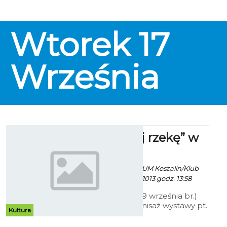
Wtorek
17
Września
„Zaadoptuj rzekę” w
ratuszu
Paweł Kaczor / info. UM Koszalin/Klub
"Gaja" - 9 Września 2013 godz. 13:58
W poniedziałek (9 września br.)
miał miejsce wernisaż wystawy pt.
Kultura
„Zaadoptuj rzekę”. Wydarzenie
odbyło się w Urzędzie Miasta w