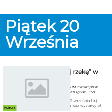
Gwiazdą wrześniowej imprezy
będzie artysta kabaretowy,
konferansjer i kompozytor –
Jacek Ziobro. Wydarzenie
Piątek
20
rozpocznie się o godz. 19.00 w sali
widowiskowej Centrum Kultury
105 przy ul. Zwycięstwa 105. Bilety
Września
w cenie 15 zł dostępne w kasie
Kina Kryterium.
„Zaadoptuj rzekę” w
ratuszu
Paweł Kaczor / info. UM Koszalin/Klub
"Gaja" - 9 Września 2013 godz. 13:58
W poniedziałek (9 września br.)
miał miejsce wernisaż wystawy pt.
Kultura
„Zaadoptuj rzekę”. Wydarzenie