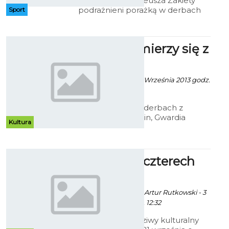
Podopieczni Tadeusza Żakiety
podrażnieni porażką w derbach
Sport
Koszalina. W sobotę 21 września
podejmować będą Cartusie
Kartuzy
Gwardia zmierzy się z
Cartusią
Patryk Pietrzala - 18 Września 2013 godz.
11:51
Po przegranej w derbach z
Bałtykiem Koszalin, Gwardia
Kultura
zmierzy się z Cartusią Kartuzy,
która w pierwszej kolejce ligi
pokonała biało - niebieskich 1:0.
Spotkania czterech
kultur
Alina Konieczna fot. Artur Rutkowski - 3
Września 2013 godz. 12:32
To będzie prawdziwy kulturalny