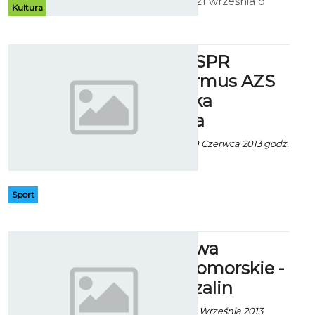
tygiel. W sobotę 21 września o
Kultura
godz.17 w sali kina Kryterium
odbędą się VIII Spotkania 4
Kultur. Wstęp – bezpłatny.
Superliga: SPR
Olkusz - Firmus AZS
Politechnika
Koszalińska
Artur Rutkowski - 30 Czerwca 2013 godz.
8:36
Sport
III liga: Drawa
Drawsko Pomorskie -
Bałtyk Koszalin
Artur Rutkowski - 17 Września 2013