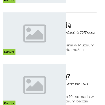
Kultura
obejrzeć na wystawie wieńczącej
XIII Muzealne Spotkania z
Fotografią. Wystawa będzie
prezentowana w koszalińskim
Pokażą, co
Muzeum do 17 listopada.
kolekcjonują
Alina Konieczna - 3 Września 2013 godz.
6:15
Od 19 do 27 września w Muzeum
w Koszalinie będzie można
Kultura
obejrzeć wystawę Polskiego
Towarzystwa Numizmatycznego
„Pasje kolekcjonerskie”.
Jak młodzi
fotografują?
Alina Konieczna - 18 Września 2013
godz. 6:10
Od 19 września do 19 listopada w
koszalińskim Muzeum będzie
Kultura