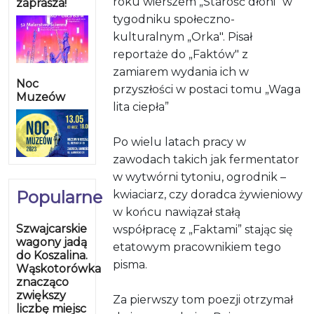
roku wierszem „Starość dłoni” w
zaprasza!
tygodniku społeczno-
kulturalnym „Orka". Pisał
reportaże do „Faktów" z
zamiarem wydania ich w
Noc
przyszłości w postaci tomu „Waga
Muzeów
lita ciepła”
Po wielu latach pracy w
zawodach takich jak fermentator
w wytwórni tytoniu, ogrodnik –
Popularne
kwiaciarz, czy doradca żywieniowy
w końcu nawiązał stałą
Szwajcarskie
współpracę z „Faktami” stając się
wagony jadą
etatowym pracownikiem tego
do Koszalina.
pisma.
Wąskotorówka
znacząco
zwiększy
Za pierwszy tom poezji otrzymał
liczbę miejsc