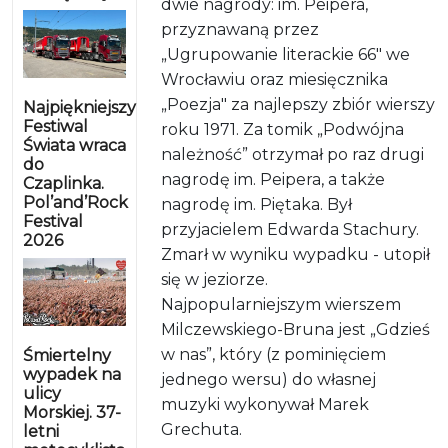
dwie nagrody: im. Peipera,
przyznawaną przez
„Ugrupowanie literackie 66" we
Wrocławiu oraz miesięcznika
„Poezja" za najlepszy zbiór wierszy
Najpiękniejszy
Festiwal
roku 1971. Za tomik „Podwójna
Świata wraca
należność” otrzymał po raz drugi
do
nagrodę im. Peipera, a także
Czaplinka.
Pol’and’Rock
nagrodę im. Piętaka. Był
Festival
przyjacielem Edwarda Stachury.
2026
Zmarł w wyniku wypadku - utopił
się w jeziorze.
Najpopularniejszym wierszem
Milczewskiego-Bruna jest „Gdzieś
w nas”, który (z pominięciem
Śmiertelny
wypadek na
jednego wersu) do własnej
ulicy
muzyki wykonywał Marek
Morskiej. 37-
Grechuta.
letni