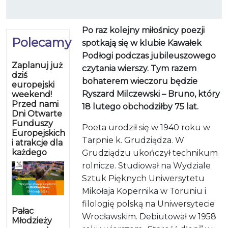
Po raz kolejny miłośnicy poezji
Polecamy
spotkają się w klubie Kawałek
Podłogi podczas jubileuszowego
Zaplanuj już
czytania wierszy. Tym razem
dziś
bohaterem wieczoru będzie
europejski
Ryszard Milczewski – Bruno, który
weekend!
Przed nami
18 lutego obchodziłby 75 lat.
Dni Otwarte
Funduszy
Poeta urodził się w 1940 roku w
Europejskich
Tarpnie k. Grudziądza. W
i atrakcje dla
każdego
Grudziądzu ukończył technikum
rolnicze. Studiował na Wydziale
Sztuk Pięknych Uniwersytetu
Mikołaja Kopernika w Toruniu i
filologię polską na Uniwersytecie
Pałac
Wrocławskim. Debiutował w 1958
Młodzieży