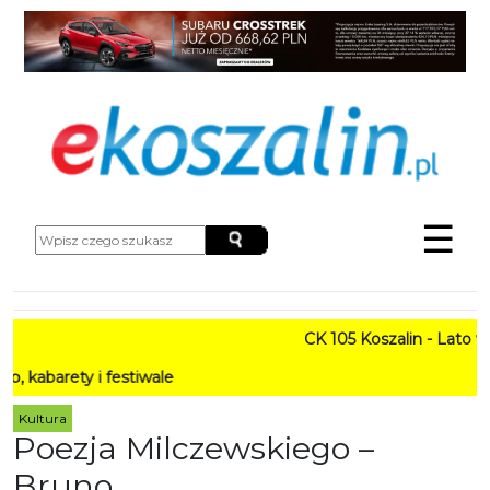
☰
CK 105 Koszalin - Lato w Mieś
y i festiwale
Kultura
Poezja Milczewskiego –
Bruno