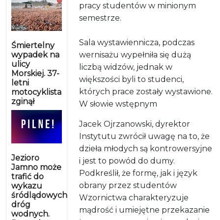
pracy studentów w minionym
semestrze.
Sala wystawiennicza, podczas
Śmiertelny
wypadek na
wernisażu wypełniła się dużą
ulicy
liczbą widzów, jednak w
Morskiej. 37-
większości byli to studenci,
letni
których prace zostały wystawione.
motocyklista
zginął
W słowie wstępnym
Jacek Ojrzanowski, dyrektor
Instytutu zwrócił uwagę na to, że
dzieła młodych są kontrowersyjne
Jezioro
i jest to powód do dumy.
Jamno może
Podkreślił, że formę, jak i język
trafić do
obrany przez studentów
wykazu
śródlądowych
Wzornictwa charakteryzuje
dróg
mądrość i umiejętne przekazanie
wodnych.