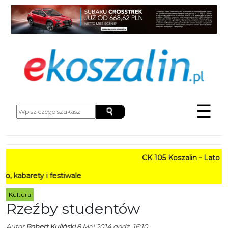
☰
CK 105 Koszalin - Lato w Mie
ty i festiwale
Kultura
Rzeźby studentów
Autor
Robert Kuliński
8 Maj 2014 godz. 16:10