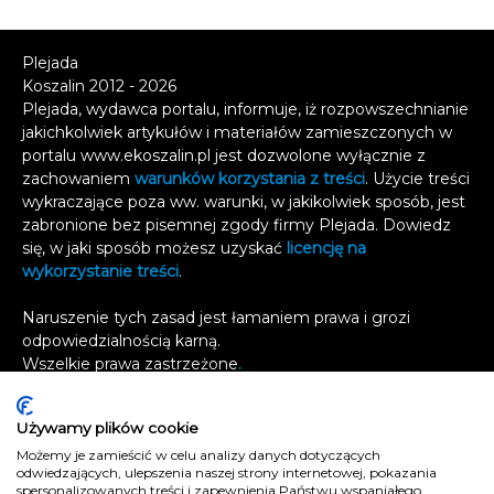
Plejada
Koszalin 2012 - 2026
Plejada, wydawca portalu, informuje, iż rozpowszechnianie
jakichkolwiek artykułów i materiałów zamieszczonych w
portalu www.ekoszalin.pl jest dozwolone wyłącznie z
zachowaniem
warunków korzystania z treści
. Użycie treści
wykraczające poza ww. warunki, w jakikolwiek sposób, jest
zabronione bez pisemnej zgody firmy Plejada. Dowiedz
się, w jaki sposób możesz uzyskać
licencję na
wykorzystanie treści
.
Naruszenie tych zasad jest łamaniem prawa i grozi
odpowiedzialnością karną.
Wszelkie prawa zastrzeżone
.
Reklama
Używamy plików cookie
Kontakt
Możemy je zamieścić w celu analizy danych dotyczących
Polityka prywatności
odwiedzających, ulepszenia naszej strony internetowej, pokazania
e
koszalin.pl
spersonalizowanych treści i zapewnienia Państwu wspaniałego