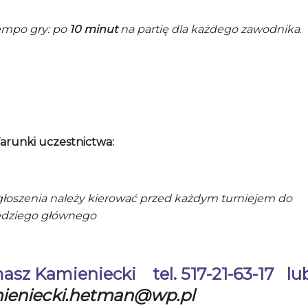
empo gry: po
10 minut
na partię dla każdego zawodnika
.
arunki uczestnictwa:
łoszenia należy kierować przed każdym turniejem do
ędziego głównego
asz Kamieniecki tel. 517-21-63-17 l
ieniecki.hetman@wp.pl