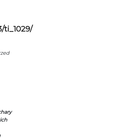
/ti_1029/
rzed
chary
ich
a