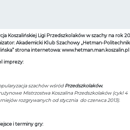
cja Koszalińskiej Ligi Przedszkolaków w szachy na rok 2
izator: Akademicki Klub Szachowy „Hetman-Politechni
lińska” strona internetowa: www.hetman.man.koszalin.pl
l imprezy:
opularyzacja szachów wśród
Przedszkolaków.
użynowe Mistrzostwa Koszalina Przedszkolaków (cykl 4
rniejów rozgrywanych od stycznia do czerwca 2013).
ejsce i terminy gry: