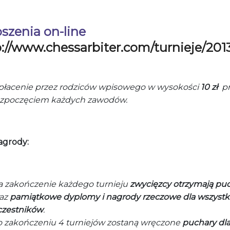
oszenia on-line
://www.chessarbiter.com/turnieje/2013
płacenie przez rodziców wpisowego w wysokości
10 zł
p
ozpoczęciem każdych zawodów.
agrody:
a zakończenie każdego turnieju
zwycięzcy otrzymają pu
raz
pamiątkowe dyplomy i nagrody rzeczowe dla wszystk
czestników
.
o zakończeniu 4 turniejów zostaną wręczone
puchary dl