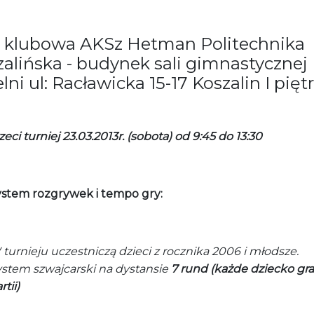
a klubowa AKSz Hetman Politechnika
alińska - budynek sali gimnastycznej
lni ul: Racławicka 15-17 Koszalin I pięt
zeci turniej 23.03.2013r. (sobota) od 9:45 do 13:30
ystem rozgrywek i tempo gry:
turnieju uczestniczą dzieci z rocznika 2006 i młodsze.
stem szwajcarski na dystansie
7 rund (każde dziecko gra
rtii)