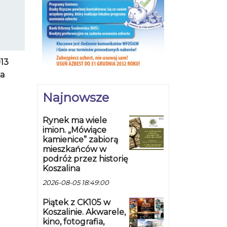
013
ka
Najnowsze
Rynek ma wiele
imion. „Mówiące
kamienice” zabiorą
mieszkańców w
podróż przez historię
Koszalina
2026-08-05 18:49:00
Piątek z CK105 w
Koszalinie. Akwarele,
kino, fotografia,