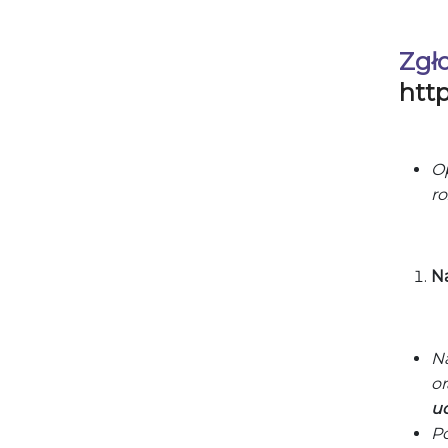
Zgł
http
O
r
N
N
o
u
P