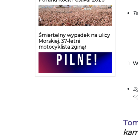
T
Śmiertelny wypadek na ulicy
Morskiej. 37-letni
motocyklista zginął
W
Zg
s
Tom
kam