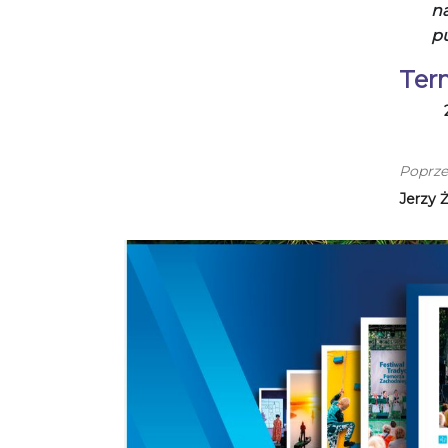
na
p
Ter
Poprze
Jerzy 