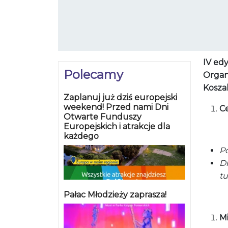
IV edy
Polecamy
Organ
Kosza
Zaplanuj już dziś europejski
weekend! Przed nami Dni
Ce
Otwarte Funduszy
Europejskich i atrakcje dla
każdego
P
Dr
tu
Pałac Młodzieży zaprasza!
Mi