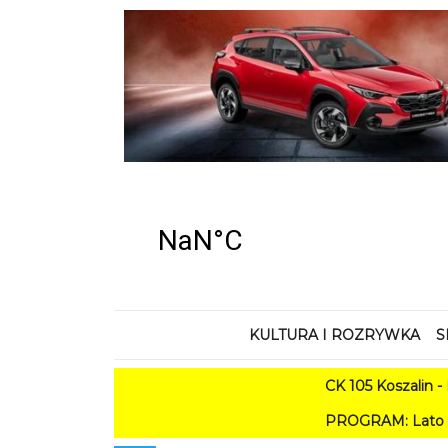
KULTURA I ROZRYWKA
S
CK 105 Koszalin - Lato w
PROGRAM: Lato w Amfiteatrze