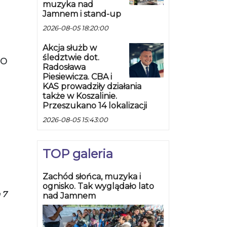
muzyka nad
Jamnem i stand-up
2026-08-05 18:20:00
Akcja służb w
śledztwie dot.
ro
Radosława
Piesiewicza. CBA i
KAS prowadziły działania
także w Koszalinie.
Przeszukano 14 lokalizacji
2026-08-05 15:43:00
TOP galeria
Zachód słońca, muzyka i
ognisko. Tak wyglądało lato
 7
nad Jamnem