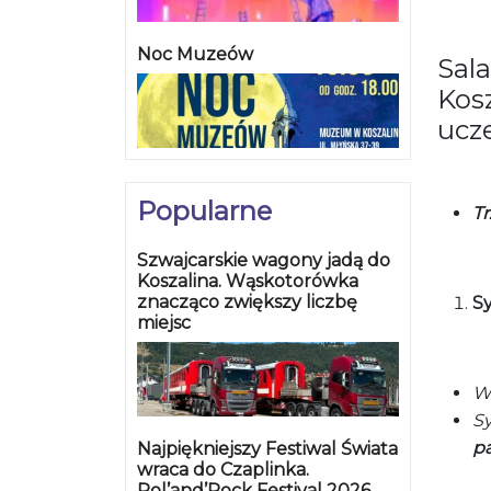
Noc Muzeów
Sal
Kosz
ucze
Popularne
Tr
Szwajcarskie wagony jadą do
Koszalina. Wąskotorówka
znacząco zwiększy liczbę
S
miejsc
W 
Sy
pa
Najpiękniejszy Festiwal Świata
wraca do Czaplinka.
Pol’and’Rock Festival 2026