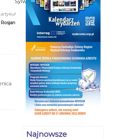
Sylwia Matuszczyk
artykuł
 Rosjan
enica
ie. W
ma
 że
Najnowsze