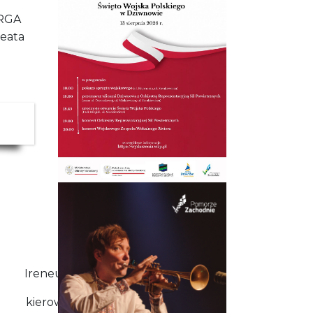
ERGA
Beata
Ireneusz Błaszczyk
kierownik drużyny