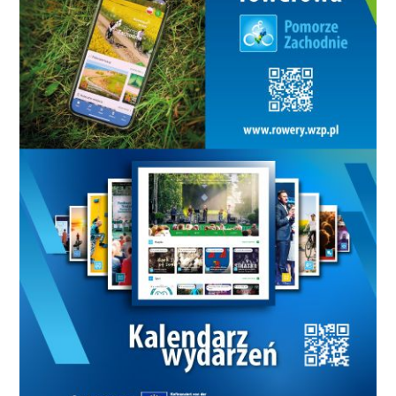
siedmiu miesięcy oficjalnie występuję jako
kandydat w wyborach. Obecnie urzędujący
prezydent ma zdecydowanie łatwiej, jeśli chodzi o
promocje swojej osoby. Często bywa z racji
wykonywanej funkcji w mediach. Zaskoczyły mnie
notowania Artura Wezgraja, gdyż stracił przez cztery
lata niemal trzydzieści procent poparcia. To na
prawdę ogromny spadek. Deklaracje poparcia
kandydatów na prezydenta Koszalina: Piotr
Jedliński 49,2Artur Wezgraj 23,7 Adam Ostaszewski
10,3Anna Mętlewicz 8,4 Ktoś inny 8,4 Poparcie dla
partii i stowarzyszeń politycznych: Platforma
Obywatelska – 35,9 proc.Lepszy Koszalin – 17, 6
proc.Prawo i Sprawiedliwość – 16,6 proc. Sojusz
Lewicy Demokratycznej – 15,3 proc.Nowa Prawica –
5,0 proc.Twój Ruch – 4,3 proc.Polskie Stronnictwo
Ludowe – 1,3 proc.Solidarna Polska – 1,0 proc.Polska
Razem – 0,3 proc.Polska Jest Najważniejsza – 0,3