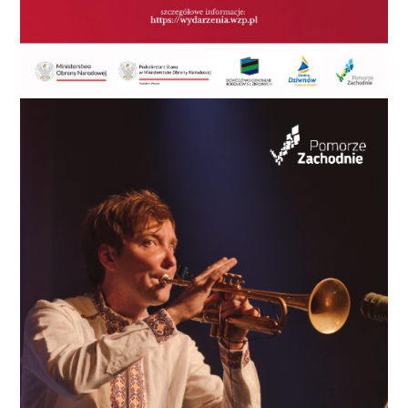
koalicję zawiążemy – deklaruje obecny kanclerz
Politechniki Koszalińskiej. - Jeszcze nie podjęłam
decyzji o mojej kandydaturze, a już udało mi się
uzyskać tak dobry wynik – cieszy się Mętlewicz z PiS
w Koszalinie. - Dziwią mnie tak wysokie noty
aktualnego prezydenta, Piotra Jedlińskiego.
Spotykając się z ludźmi w Koszalinie co rusz słyszę
bardzo dużo głosów, które są zdecydowanie
przeciwne działaniom obecnej władzy. Zastanawiam
się także nad tym, czy grupa ponad pięciuset osób
jest rzeczywiście reprezentatywna? Według mnie
wystarczyło ankietę przeprowadzić na którejś z
koszalińskich uczelni, co nie koniecznie musi
oddawać rzeczywiste nastroje wśród koszalinian.
Natomiast poparcie dla Artura Wezgraja i Adama
Ostaszwskiego według mnie wypada bardzo słabo.
Trzeba pamiętać, że obydwaj panowie prowadzą
kampanię wyborczą już od zeszłego roku. Nie