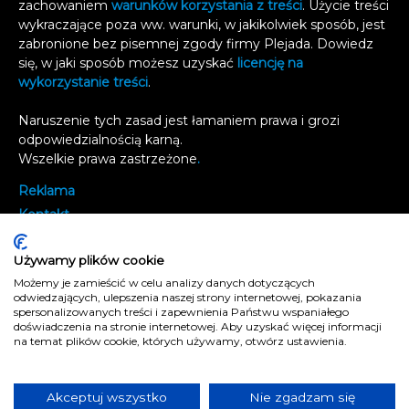
zachowaniem
warunków korzystania z treści
. Użycie treści
wykraczające poza ww. warunki, w jakikolwiek sposób, jest
zabronione bez pisemnej zgody firmy Plejada. Dowiedz
się, w jaki sposób możesz uzyskać
licencję na
wykorzystanie treści
.
Naruszenie tych zasad jest łamaniem prawa i grozi
odpowiedzialnością karną.
Wszelkie prawa zastrzeżone
.
Reklama
Kontakt
Polityka prywatności
Używamy plików cookie
e
koszalin.pl
Możemy je zamieścić w celu analizy danych dotyczących
odwiedzających, ulepszenia naszej strony internetowej, pokazania
spersonalizowanych treści i zapewnienia Państwu wspaniałego
doświadczenia na stronie internetowej. Aby uzyskać więcej informacji
na temat plików cookie, których używamy, otwórz ustawienia.
Akceptuj wszystko
Nie zgadzam się