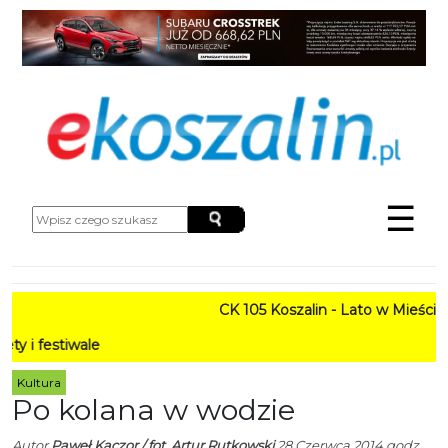
☰
CK 105 Koszalin - Lato w Mieście HARM
PR
Kultura
Po kolana w wodzie
Autor
Paweł Kaczor / fot. Artur Rutkowski
28 Czerwca 2014 godz.