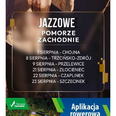
wydaje mi się, aby teraz mieli powody do
zadowolenia. Najwyraźniej nie są w stanie wzbudzić
zaufania wyborców. - Wyniki sondy potwierdzają, że
SLD ma stabilny elektorat – mówi Adam Ostaszewski,
przewodniczący SLD w Koszalinie – Sondaż pokazuje,
że nasze notowania pomału rosną. Odzyskujemy
zaufanie wyborców. Wszystko wskazuje na to, że w
wyborach samorządowych liczyć się będą tylko trzy
ugrupowania. Na dodatek żadne z nich nie będzie w
stanie utworzyć większości w radzie. Konieczna
będzie zatem koalicja. Nadmienię, że jesteśmy
otwarci na współprace, ale najważniejsze są
zagadnienia programowe, w których musimy się
zgadzać z ewentualnym partnerem. Jeśli chodzi o
wyniki kandydatury na stanowisko prezydenta
uważam, że mój wynik jest, jak na ten moment
zadowalający. Jestem na stanowisku szefa partii w
regionie dopiero dwa lata, a od niewiele ponad