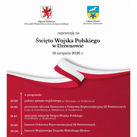
przed nami. Odbedzie się on w listopadzie. Do
zobaczenia przed wyborczymi urnami – dodał
Jedliński. - Wyniki potwierdzają, że w walce o
stanowisko prezydenta tak na prawdę liczyć się
będzie tylko dwóch kandydatów – twierdzi Artur
Wezgraj, lider Lepszego Koszalina i główny
kontrkandydat Jedlińskiego do fotela prezydenta
miasta. – To co mnie zaskoczyło, to bardzo dobry
wynik pani Mętlewicz. Jak na osobę , która jeszcze nie
potwierdziła swojej kandydatury do walki o
sprawowanie władzy w Koszalinie, to zyskała poparcie
bardzo wielu koszalinian. Co do szacowanego
układu sił w radzie mogę tylko powiedzieć, że jeśli
koalicja będzie potrzebna, to już dziś deklaruję wolę
współpracy. Będziemy otwarci. Celem Lepszego
Koszalina jest działanie na rzecz mieszkańców i
rozwoju miasta. Jeśli tylko będzie możliwe
współdziałanie dla dobra Koszalina, to na pewno taką