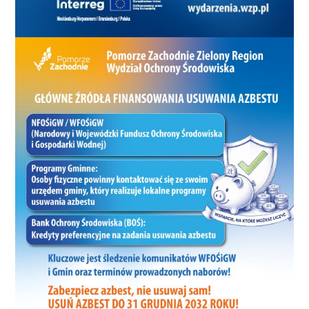
proc. Ocena działalności urzędującego prezydenta:
dobrze 43,9źle 22,5obojętnie 33,5