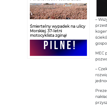
gospo
MEC p
pozwo
– Cze
rozwią
jedno
Preze
nakład
przysz
– Musi
jeszcz
trzyna
wodoru
Wiatr
O pot