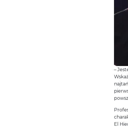
– Jes
Wskaź
najta
pierw
powsz
Profes
chara
El Hie
energ
wykorz
– Jest
pewny
Teraz 
Wytwa
zapot