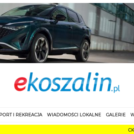
PORT I REKREACJA
WIADOMOŚCI LOKALNE
GALERIE
W
CK 105 Koszalin
ć Koszalina. Energia z 
waga w drodze do niez