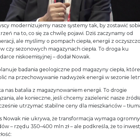
darce niskoemisyjnej – dodał Nowak.
lanuje badania geologiczne pod magazyny ciepła, które
lić na przechowywanie nadwyżek energii w sezonie letn
ka nas batalia z magazynowaniem energii. To drogie
zania, ale konieczne, jeśli chcemy zazielenić nasze źródła
cześnie utrzymać stabilne ceny dla mieszkańców – tłuma
s Nowak nie ukrywa, że transformacja wymaga ogromn
ów – rzędu 350–400 mln zł – ale podkreśla, że to inwest
łość:
my twardo stąpać po ziemi. Nie wszystkie technologie są
e gotowe, a żaden klient nie zaakceptuje na przykład
stokrotnej podwyżki tylko dlatego, że ciepło pochodzi z
. Ale kierunek jest jasny – zielony Koszalin.
 – naturalny sprzymierzeniec nadmorskiego miasta
encjale energetycznym regionu mówił również prof. dr 