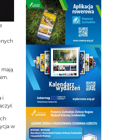
 mają
im.
 i
czył.
ych
ycja w
hab.