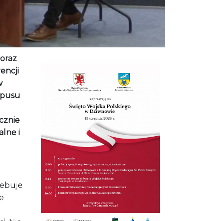
ampusu
ycznie
lne i
zebuje
e
i. Nie
ie –