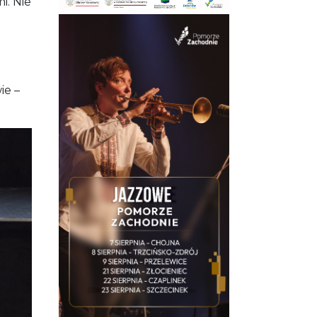
e
zonych