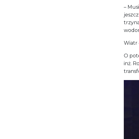
inż. R
transf