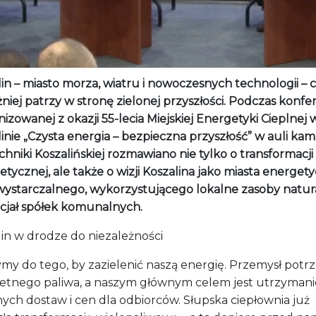
inie „Czysta energia – bezpieczna przyszłość” w auli k
chniki Koszalińskiej rozmawiano nie tylko o transformacji
tycznej, ale także o wizji Koszalina jako miasta energet
ystarczalnego, wykorzystującego lokalne zasoby natura
cjał spółek komunalnych.
lin w drodze do niezależności
ymy do tego, by zazielenić naszą energię. Przemysł potr
etnego paliwa, a naszym głównym celem jest utrzymani
nych dostaw i cen dla odbiorców. Słupska ciepłownia już
ła transformację wielopaliwową – a ta dopiero przed nam
y jednak stracić ciągłości dostaw ani bezpieczeństwa
micznego – mówił Zbigniew Nowak, prezes Miejskiej
tyki Cieplnej w Koszalinie. Jak podkreślił, przyszłość
ownictwa to system wielopaliwowy oparty na miksie
etycznym: gaz, biogaz, biometan, a w dalszej perspektyw
.