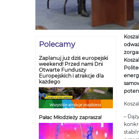
Zaplanuj już dziś europejski
Koszal
weekend! Przed nami Dni
Polite
Otwarte Funduszy
energe
Europejskich i atrakcje dla
każdego
samow
poten
Kosza
– Dąż
Pałac Młodzieży zaprasza!
konkr
stabil
przesz
możem
Noc Muzeów
ekono
Energe
ciepł
energ
wodór