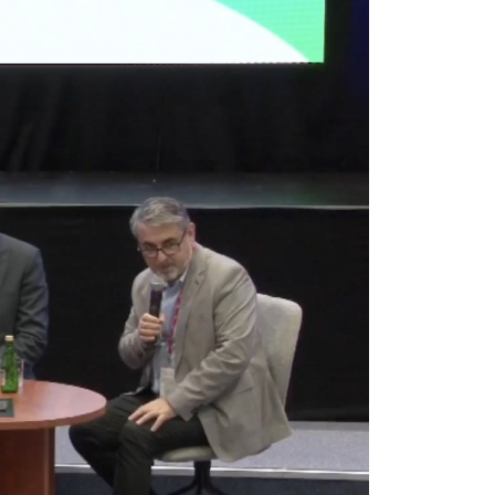
coraz
encji
w