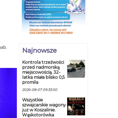
Najnowsze
Kontrola trzeźwości
przed nadmorską
miejscowością. 32-
latka miała blisko 0,5
promila
2026-08-07 09:33:00
Wszystkie
szwajcarskie wagony
już w Koszalinie.
Wąskotorówka
szykuje nocne pożegnanie
wakacji
2026-08-07 09:27:00
Ogólnopolska akcja
„PRĘDKOŚĆ”. Policja
kontroluje
kierowców w całym
kraju