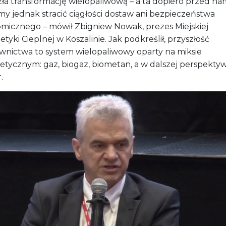
yscy modernizujemy nasze systemy tak, by zostawić sobi
rzeń na to, co się za chwilę pojawi. Dziś zaczynamy od
racji, ale myślimy o pompach ciepła, energii z oczyszc
ów czy sezonowych magazynach ciepła. To droga ku