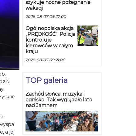
2026-08-07 09:21:00
ób.
TOP galeria
dziś
my
Zachód słońca, muzyka i
zyskać
ognisko. Tak wyglądało lato
nad Jamnem
ma
 wyspa
, a jej
TOP wideo
alin w
Tysiące namiotów i jedna
e.
wielka festiwalowa rodzina.
Pol’and’Rock Festival 2026
rozpoczyna się w Czaplinku