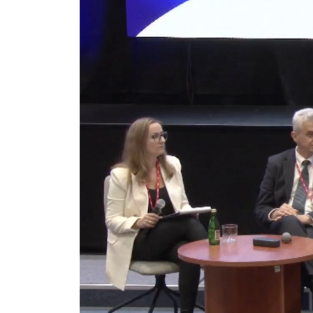
Koszal
Polecamy
odważn
zorgan