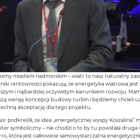
teśmy miastem nadmorskim – wiatr to nasz naturalny zas
niki rentowności pokazują, że energetyka wiatrowa jest 
ńszym i najbardziej oczywistym kierunkiem rozwoju. Ma
szą wersję koncepcji budowy turbin i będziemy chcieli u
echną akceptację dla tego projektu.
or podkreślił, że idea „energetycznej wyspy Koszalina” 
kter symboliczny – nie chodzi o to by tu powstała druga
rro, która jest całkowicie samowystarczalna energetycznie
ia pochodzi z odnawialnych źródeł lecz o maksymalne
ystanie lokalnych źródeł energii.
eśmy daleko w lesie, ale za to z dużym potencjałem. Kosz
m sensie już jest energetyczną wyspą – w ciepłownictwi
czas, by tę ideę rozszerzyć na energię elektryczną.
rzamy dziś z własnych zasobów zaledwie promil
rzebowania – to musimy zmienić – mówił Sidełko.