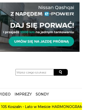
IDEO
IMPREZY
SONDY
 - Lato w Mieście HARMONOGRAM
PROGRAM: Lato w Amfiteatrze 2026. Kosza
wiatru,
ależności