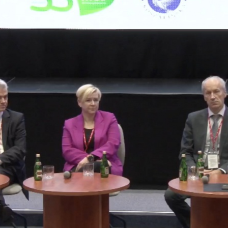
in – miasto morza, wiatru i nowoczesnych technologii – 
iej patrzy w stronę zielonej przyszłości. Podczas konfer
izowanej z okazji 55-lecia Miejskiej Energetyki Cieplnej 