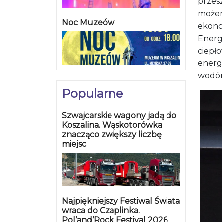
Popularne
Szwajcarskie wagony jadą do
Koszalina. Wąskotorówka
znacząco zwiększy liczbę
miejsc
Najpiękniejszy Festiwal Świata
wraca do Czaplinka.
Pol’and’Rock Festival 2026
– Wsz
przest
Śmiertelny wypadek na ulicy
Morskiej. 37-letni
kogene
motocyklista zginął
ściek